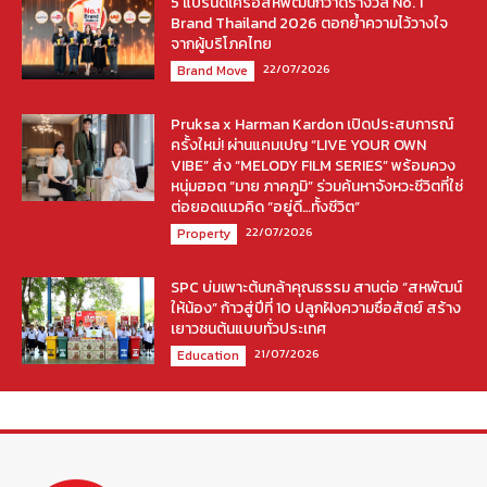
5 แบรนด์เครือสหพัฒน์กวาดรางวัล No. 1
Brand Thailand 2026 ตอกย้ำความไว้วางใจ
จากผู้บริโภคไทย
22/07/2026
Brand Move
Pruksa x Harman Kardon เปิดประสบการณ์
ครั้งใหม่! ผ่านแคมเปญ “LIVE YOUR OWN
VIBE” ส่ง “MELODY FILM SERIES” พร้อมควง
หนุ่มฮอต “มาย ภาคภูมิ” ร่วมค้นหาจังหวะชีวิตที่ใช่
ต่อยอดแนวคิด “อยู่ดี…ทั้งชีวิต”
22/07/2026
Property
SPC บ่มเพาะต้นกล้าคุณธรรม สานต่อ “สหพัฒน์
ให้น้อง” ก้าวสู่ปีที่ 10 ปลูกฝังความซื่อสัตย์ สร้าง
เยาวชนต้นแบบทั่วประเทศ
21/07/2026
Education