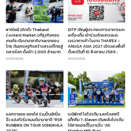
พาณิชย์ เปิดตัว Thailand
DITP เชิญผู้ประกอบการอาหารและ
Content Market เวทีธุรกิจคอน
เครื่องดื่ม เข้าร่วมจัดแสดงและ
เทนต์ระดับนานาชาติงานแรกของ
เจรจาการค้า ในงาน THAIFEX –
ไทย ดันเศรษฐกิจสร้างสรรค์ไทยสู่
ANUGA ASIA 2027 เปิดจองพื้นที่
ตลาดโลก ตั้งเป้า 2,000 ล้านบาท
ตั้งแต่วันที่ 10 สิงหาคม 2569...
21/07/2026
21/07/2026
แลคตาซอย ซอยโย่ ร่วมปั้นนักปั่น
เบนิฟิตต์ ไฮโปรตีน แลคโตสฟรี
จิ๋ว แข่งทัวร์นาเมนต์นานาชาติ “RSR
แท็กทีม 7-Eleven เติมพลังโปรตีน
RUNBIKE ON TOUR SONGKHLA
ให้สายเฮลตี้ในงานวิ่ง “All
2026”
Member Milk Run”