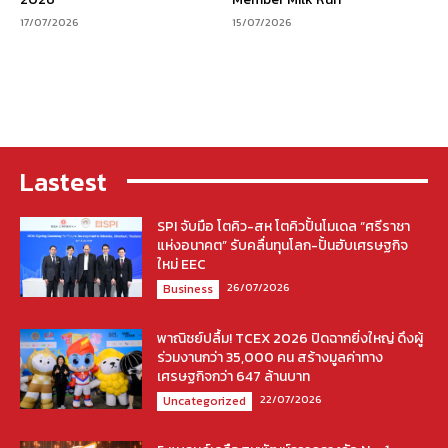
17/07/2026
15/07/2026
Lastest
SPI จับมือ โตคิว-สห โตคิวปั้นโมเดล “ศรีราชา
แห่งอนาคต” รับคลื่นทุนโลก-ปั้นฮับเศรษฐกิจ
ใหม่ EEC
26/07/2026
Business
พาณิชย์ปลื้ม! TCEX 2026 ปิดฉากยิ่งใหญ่ ดึงผู้
ร่วมงานกว่า 35,000 คน สร้างมูลค่าทาง
เศรษฐกิจกว่า 647 ล้านบาท
22/07/2026
Uncategorized