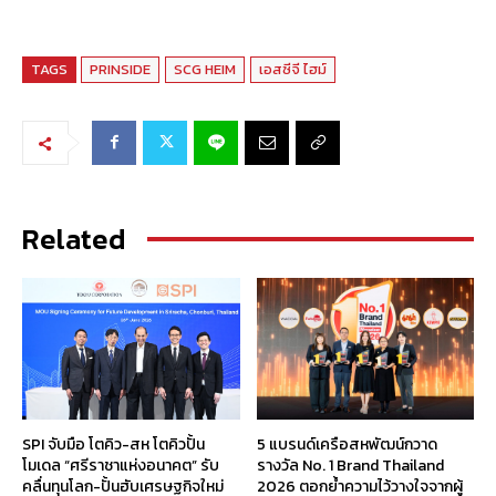
TAGS
PRINSIDE
SCG HEIM
เอสซีจี ไฮม์
Related
SPI จับมือ โตคิว-สห โตคิวปั้น
5 แบรนด์เครือสหพัฒน์กวาด
โมเดล “ศรีราชาแห่งอนาคต” รับ
รางวัล No. 1 Brand Thailand
คลื่นทุนโลก-ปั้นฮับเศรษฐกิจใหม่
2026 ตอกย้ำความไว้วางใจจากผู้