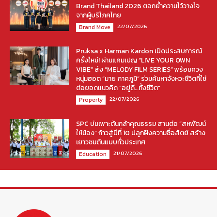
Brand Thailand 2026 ตอกย้ำความไว้วางใจ
จากผู้บริโภคไทย
22/07/2026
Brand Move
Pruksa x Harman Kardon เปิดประสบการณ์
ครั้งใหม่! ผ่านแคมเปญ “LIVE YOUR OWN
VIBE” ส่ง “MELODY FILM SERIES” พร้อมควง
หนุ่มฮอต “มาย ภาคภูมิ” ร่วมค้นหาจังหวะชีวิตที่ใช่
ต่อยอดแนวคิด “อยู่ดี…ทั้งชีวิต”
22/07/2026
Property
SPC บ่มเพาะต้นกล้าคุณธรรม สานต่อ “สหพัฒน์
ให้น้อง” ก้าวสู่ปีที่ 10 ปลูกฝังความซื่อสัตย์ สร้าง
เยาวชนต้นแบบทั่วประเทศ
21/07/2026
Education