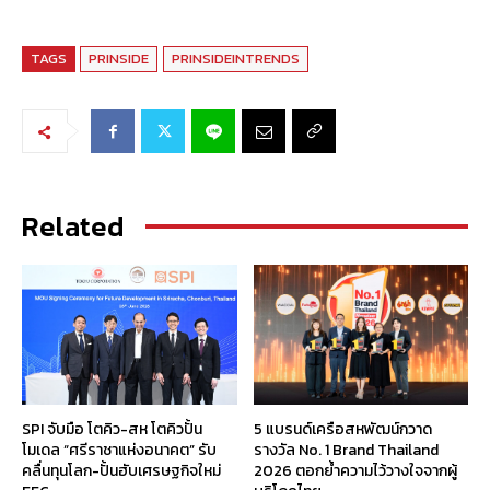
TAGS
PRINSIDE
PRINSIDEINTRENDS
Related
SPI จับมือ โตคิว-สห โตคิวปั้น
5 แบรนด์เครือสหพัฒน์กวาด
โมเดล “ศรีราชาแห่งอนาคต” รับ
รางวัล No. 1 Brand Thailand
คลื่นทุนโลก-ปั้นฮับเศรษฐกิจใหม่
2026 ตอกย้ำความไว้วางใจจากผู้