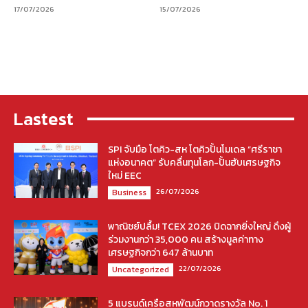
17/07/2026
15/07/2026
Lastest
SPI จับมือ โตคิว-สห โตคิวปั้นโมเดล “ศรีราชา
แห่งอนาคต” รับคลื่นทุนโลก-ปั้นฮับเศรษฐกิจ
ใหม่ EEC
26/07/2026
Business
พาณิชย์ปลื้ม! TCEX 2026 ปิดฉากยิ่งใหญ่ ดึงผู้
ร่วมงานกว่า 35,000 คน สร้างมูลค่าทาง
เศรษฐกิจกว่า 647 ล้านบาท
22/07/2026
Uncategorized
5 แบรนด์เครือสหพัฒน์กวาดรางวัล No. 1