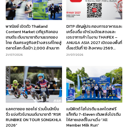
พาณิชย์ เปิดตัว Thailand
DITP เชิญผู้ประกอบการอาหารและ
Content Market เวทีธุรกิจคอน
เครื่องดื่ม เข้าร่วมจัดแสดงและ
เทนต์ระดับนานาชาติงานแรกของ
เจรจาการค้า ในงาน THAIFEX –
ไทย ดันเศรษฐกิจสร้างสรรค์ไทยสู่
ANUGA ASIA 2027 เปิดจองพื้นที่
ตลาดโลก ตั้งเป้า 2,000 ล้านบาท
ตั้งแต่วันที่ 10 สิงหาคม 2569...
21/07/2026
21/07/2026
แลคตาซอย ซอยโย่ ร่วมปั้นนักปั่น
เบนิฟิตต์ ไฮโปรตีน แลคโตสฟรี
จิ๋ว แข่งทัวร์นาเมนต์นานาชาติ “RSR
แท็กทีม 7-Eleven เติมพลังโปรตีน
RUNBIKE ON TOUR SONGKHLA
ให้สายเฮลตี้ในงานวิ่ง “All
2026”
Member Milk Run”