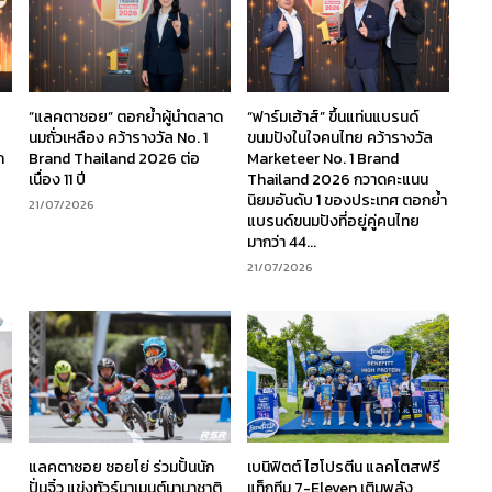
“แลคตาซอย” ตอกย้ำผู้นำตลาด
“ฟาร์มเฮ้าส์” ขึ้นแท่นแบรนด์
นมถั่วเหลือง คว้ารางวัล No. 1
ขนมปังในใจคนไทย คว้ารางวัล
ก
Brand Thailand 2026 ต่อ
Marketeer No. 1 Brand
เนื่อง 11 ปี
Thailand 2026 กวาดคะแนน
นิยมอันดับ 1 ของประเทศ ตอกย้ำ
21/07/2026
แบรนด์ขนมปังที่อยู่คู่คนไทย
มากว่า 44...
21/07/2026
ร
แลคตาซอย ซอยโย่ ร่วมปั้นนัก
เบนิฟิตต์ ไฮโปรตีน แลคโตสฟรี
ง
ปั่นจิ๋ว แข่งทัวร์นาเมนต์นานาชาติ
แท็กทีม 7-Eleven เติมพลัง