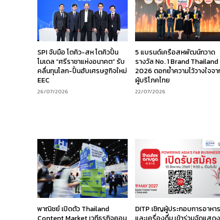
SPI จับมือ โตคิว-สห โตคิวปั้น
5 แบรนด์เครือสหพัฒน์กวาด
โมเดล “ศรีราชาแห่งอนาคต” รับ
รางวัล No. 1 Brand Thailand
คลื่นทุนโลก-ปั้นฮับเศรษฐกิจใหม่
2026 ตอกย้ำความไว้วางใจจา
EEC
ผู้บริโภคไทย
26/07/2026
22/07/2026
พาณิชย์ เปิดตัว Thailand
DITP เชิญผู้ประกอบการอาหา
Content Market เวทีธุรกิจคอน
และเครื่องดื่ม เข้าร่วมจัดแสด