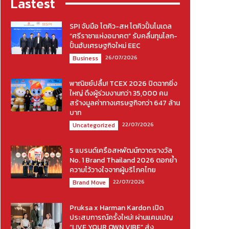
Lastest
SPI จับมือ โตคิว-สห โตคิวปั้นโมเดล
“ศรีราชาแห่งอนาคต” รับคลื่นทุนโลก-
ปั้นฮับเศรษฐกิจใหม่ EEC
26/07/2026
Business
พาณิชย์ปลื้ม! TCEX 2026 ปิดฉากยิ่ง
ใหญ่ ดึงผู้ร่วมงานกว่า 35,000 คน
สร้างมูลค่าทางเศรษฐกิจกว่า 647 ล้าน
บาท
22/07/2026
Uncategorized
5 แบรนด์เครือสหพัฒน์กวาดรางวัล
No. 1 Brand Thailand 2026 ตอกย้ำ
ความไว้วางใจจากผู้บริโภคไทย
22/07/2026
Brand Move
Pruksa x Harman Kardon เปิด
ประสบการณ์ครั้งใหม่! ผ่านแคมเปญ
“LIVE YOUR OWN VIBE” ส่ง