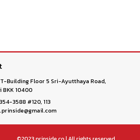
t
T-Building Floor 5 Sri-Ayutthaya Road,
i BKK 10400
-354-3588 #120, 113
pr.prinside@gmail.com
©2023
prinside.co
| All rights reserved.