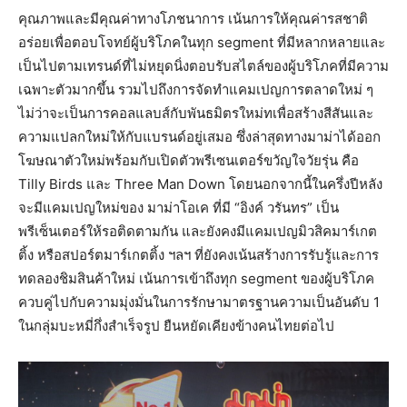
คุณภาพและมีคุณค่าทางโภชนาการ เน้นการให้คุณค่ารสชาติ
อร่อยเพื่อตอบโจทย์ผู้บริโภคในทุก segment ที่มีหลากหลายและ
เป็นไปตามเทรนด์ที่ไม่หยุดนิ่งตอบรับสไตล์ของผู้บริโภคที่มีความ
เฉพาะตัวมากขึ้น รวมไปถึงการจัดทำแคมเปญการตลาดใหม่ ๆ
ไม่ว่าจะเป็นการคอลแลบส์กับพันธมิตรใหม่ทเพื่อสร้างสีสันและ
ความแปลกใหม่ให้กับแบรนด์อยู่เสมอ ซึ่งล่าสุดทางมาม่าได้ออก
โฆษณาตัวใหม่พร้อมกับเปิดตัวพรีเซนเตอร์ขวัญใจวัยรุ่น คือ
Tilly Birds และ Three Man Down โดยนอกจากนี้ในครึ่งปีหลัง
จะมีแคมเปญใหม่ของ มาม่าโอเค ที่มี “อิงค์ วรันทร” เป็น
พรีเซ็นเตอร์ให้รอติดตามกัน และยังคงมีแคมเปญมิวสิคมาร์เกต
ติ้ง หรือสปอร์ตมาร์เกตติ้ง ฯลฯ ที่ยังคงเน้นสร้างการรับรู้และการ
ทดลองชิมสินค้าใหม่ เน้นการเข้าถึงทุก segment ของผู้บริโภค
ควบคู่ไปกับความมุ่งมั่นในการรักษามาตรฐานความเป็นอันดับ 1
ในกลุ่มบะหมี่กึ่งสำเร็จรูป ยืนหยัดเคียงข้างคนไทยต่อไป