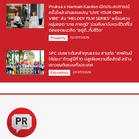
Pruksa x Harman Kardon เปิดประสบการณ์
ครั้งใหม่! ผ่านแคมเปญ “LIVE YOUR OWN
VIBE” ส่ง “MELODY FILM SERIES” พร้อมควง
หนุ่มฮอต “มาย ภาคภูมิ” ร่วมค้นหาจังหวะชีวิตที่ใช่
ต่อยอดแนวคิด “อยู่ดี…ทั้งชีวิต”
22/07/2026
Property
SPC บ่มเพาะต้นกล้าคุณธรรม สานต่อ “สหพัฒน์
ให้น้อง” ก้าวสู่ปีที่ 10 ปลูกฝังความซื่อสัตย์ สร้าง
เยาวชนต้นแบบทั่วประเทศ
21/07/2026
Education