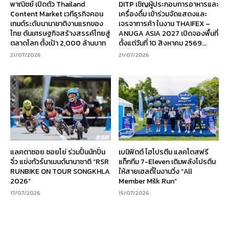
พาณิชย์ เปิดตัว Thailand
DITP เชิญผู้ประกอบการอาหารและ
Content Market เวทีธุรกิจคอน
เครื่องดื่ม เข้าร่วมจัดแสดงและ
เทนต์ระดับนานาชาติงานแรกของ
เจรจาการค้า ในงาน THAIFEX –
ไทย ดันเศรษฐกิจสร้างสรรค์ไทยสู่
ANUGA ASIA 2027 เปิดจองพื้นที่
ตลาดโลก ตั้งเป้า 2,000 ล้านบาท
ตั้งแต่วันที่ 10 สิงหาคม 2569...
21/07/2026
21/07/2026
แลคตาซอย ซอยโย่ ร่วมปั้นนักปั่น
เบนิฟิตต์ ไฮโปรตีน แลคโตสฟรี
จิ๋ว แข่งทัวร์นาเมนต์นานาชาติ “RSR
แท็กทีม 7-Eleven เติมพลังโปรตีน
RUNBIKE ON TOUR SONGKHLA
ให้สายเฮลตี้ในงานวิ่ง “All
2026”
Member Milk Run”
17/07/2026
15/07/2026