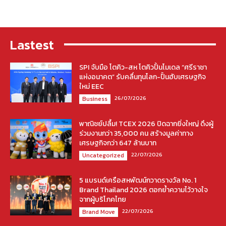
Lastest
SPI จับมือ โตคิว-สห โตคิวปั้นโมเดล “ศรีราชา
แห่งอนาคต” รับคลื่นทุนโลก-ปั้นฮับเศรษฐกิจ
ใหม่ EEC
26/07/2026
Business
พาณิชย์ปลื้ม! TCEX 2026 ปิดฉากยิ่งใหญ่ ดึงผู้
ร่วมงานกว่า 35,000 คน สร้างมูลค่าทาง
เศรษฐกิจกว่า 647 ล้านบาท
22/07/2026
Uncategorized
5 แบรนด์เครือสหพัฒน์กวาดรางวัล No. 1
Brand Thailand 2026 ตอกย้ำความไว้วางใจ
จากผู้บริโภคไทย
22/07/2026
Brand Move