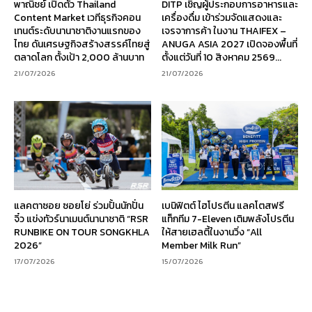
พาณิชย์ เปิดตัว Thailand
DITP เชิญผู้ประกอบการอาหารและ
Content Market เวทีธุรกิจคอน
เครื่องดื่ม เข้าร่วมจัดแสดงและ
เทนต์ระดับนานาชาติงานแรกของ
เจรจาการค้า ในงาน THAIFEX –
ไทย ดันเศรษฐกิจสร้างสรรค์ไทยสู่
ANUGA ASIA 2027 เปิดจองพื้นที่
ตลาดโลก ตั้งเป้า 2,000 ล้านบาท
ตั้งแต่วันที่ 10 สิงหาคม 2569...
21/07/2026
21/07/2026
แลคตาซอย ซอยโย่ ร่วมปั้นนักปั่น
เบนิฟิตต์ ไฮโปรตีน แลคโตสฟรี
จิ๋ว แข่งทัวร์นาเมนต์นานาชาติ “RSR
แท็กทีม 7-Eleven เติมพลังโปรตีน
RUNBIKE ON TOUR SONGKHLA
ให้สายเฮลตี้ในงานวิ่ง “All
2026”
Member Milk Run”
17/07/2026
15/07/2026