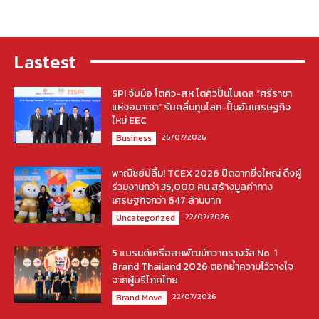
Lastest
SPI จับมือ โตคิว-สห โตคิวปั้นโมเดล “ศรีราชา
แห่งอนาคต” รับคลื่นทุนโลก-ปั้นฮับเศรษฐกิจ
ใหม่ EEC
26/07/2026
Business
พาณิชย์ปลื้ม! TCEX 2026 ปิดฉากยิ่งใหญ่ ดึงผู้
ร่วมงานกว่า 35,000 คน สร้างมูลค่าทาง
เศรษฐกิจกว่า 647 ล้านบาท
22/07/2026
Uncategorized
5 แบรนด์เครือสหพัฒน์กวาดรางวัล No. 1
Brand Thailand 2026 ตอกย้ำความไว้วางใจ
จากผู้บริโภคไทย
22/07/2026
Brand Move