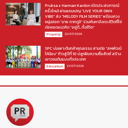
Pruksa x Harman Kardon เปิดประสบการณ์
ครั้งใหม่! ผ่านแคมเปญ “LIVE YOUR OWN
VIBE” ส่ง “MELODY FILM SERIES” พร้อมควง
หนุ่มฮอต “มาย ภาคภูมิ” ร่วมค้นหาจังหวะชีวิตที่ใช่
ต่อยอดแนวคิด “อยู่ดี…ทั้งชีวิต”
22/07/2026
Property
SPC บ่มเพาะต้นกล้าคุณธรรม สานต่อ “สหพัฒน์
ให้น้อง” ก้าวสู่ปีที่ 10 ปลูกฝังความซื่อสัตย์ สร้าง
เยาวชนต้นแบบทั่วประเทศ
21/07/2026
Education