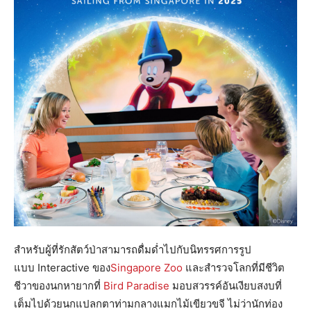
สำหรับผู้ที่รักสัตว์ป่าสามารถดื่มด่ำไปกับนิทรรศการรูป
แบบ Interactive ของ
Singapore Zoo
และสำรวจโลกที่มีชีวิต
ชีวาของนกหายากที่
Bird Paradise
มอบสวรรค์อันเงียบสงบที่
เต็มไปด้วยนกแปลกตาท่ามกลางแมกไม้เขียวขจี ไม่ว่านักท่อง