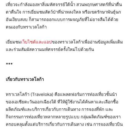
เที่ยวจะกำลังมองหาสิ่งมหัศจรรย์ใต้น้ำ สวนพฤกษศาสตร์ที่น่าตื่น
ตาตื่นใจ การเยี่ยมชมสัตว์ป่าที่น่าหลงใหล หรือเขตรักษาพันธุ์นก
อันเงียบสงบ ก็สามารถออกแบบการผจญภัยที่ไม่อาจลืมได้ด้วย
ตนเองกับทราเวลโลก้า
เยี่ยมชม
เว็บไซต์และแอป
ของทราเวลโลก้าเพื่ออ่านข้อมูลเพิ่มเติม
และร่วมสัมผัสความมหัศจรรย์ครั้งใหม่ไปด้วยกัน
***
เกี่ยวกับทราเวลโลก้า
ทราเวลโลก้า (Traveloka) คือแพลตฟอร์มการท่องเที่ยวชั้นนำ
ของเอเชียตะวันออกเฉียงใต้ ที่ให้ผู้ใช้งานได้ค้นหาและเลือกซื้อ
ผลิตภัณฑ์และบริการเกี่ยวกับการเดินทาง การจองที่พัก และ
กิจกรรมการท่องเที่ยวหลากหลายรูปแบบ กลุ่มผลิตภัณฑ์ของเรา
ครอบคลุมตั้งแต่บริการเกี่ยวกับการเดินทาง เช่น การจองเที่ยวบิน