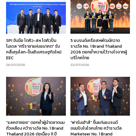
SPI จับมือ โตคิว-สห โตคิวปั้น
5 แบรนด์เครือสหพัฒน์กวาด
โมเดล “ศรีราชาแห่งอนาคต” รับ
รางวัล No. 1 Brand Thailand
คลื่นทุนโลก-ปั้นฮับเศรษฐกิจใหม่
2026 ตอกย้ำความไว้วางใจจากผู้
EEC
บริโภคไทย
26/07/2026
22/07/2026
“แลคตาซอย” ตอกย้ำผู้นำตลาดนม
“ฟาร์มเฮ้าส์” ขึ้นแท่นแบรนด์
ถั่วเหลือง คว้ารางวัล No. 1 Brand
ขนมปังในใจคนไทย คว้ารางวัล
Thailand 2026 ต่อเนื่อง 11 ปี
Marketeer No. 1 Brand