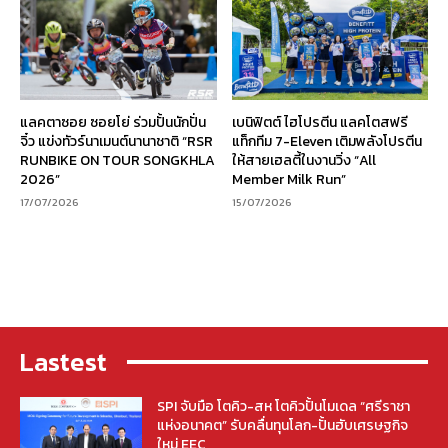
แลคตาซอย ซอยโย่ ร่วมปั้นนักปั่น
เบนิฟิตต์ ไฮโปรตีน แลคโตสฟรี
จิ๋ว แข่งทัวร์นาเมนต์นานาชาติ “RSR
แท็กทีม 7-Eleven เติมพลังโปรตีน
RUNBIKE ON TOUR SONGKHLA
ให้สายเฮลตี้ในงานวิ่ง “All
2026”
Member Milk Run”
17/07/2026
15/07/2026
Lastest
SPI จับมือ โตคิว-สห โตคิวปั้นโมเดล “ศรีราชา
แห่งอนาคต” รับคลื่นทุนโลก-ปั้นฮับเศรษฐกิจ
ใหม่ EEC