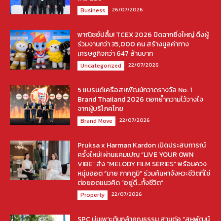
26/07/2026
Business
พาณิชย์ปลื้ม! TCEX 2026 ปิดฉากยิ่งใหญ่ ดึงผู้
ร่วมงานกว่า 35,000 คน สร้างมูลค่าทาง
เศรษฐกิจกว่า 647 ล้านบาท
22/07/2026
Uncategorized
5 แบรนด์เครือสหพัฒน์กวาดรางวัล No. 1
Brand Thailand 2026 ตอกย้ำความไว้วางใจ
จากผู้บริโภคไทย
22/07/2026
Brand Move
Pruksa x Harman Kardon เปิดประสบการณ์
ครั้งใหม่! ผ่านแคมเปญ “LIVE YOUR OWN
VIBE” ส่ง “MELODY FILM SERIES” พร้อมควง
หนุ่มฮอต “มาย ภาคภูมิ” ร่วมค้นหาจังหวะชีวิตที่ใช่
ต่อยอดแนวคิด “อยู่ดี…ทั้งชีวิต”
22/07/2026
Property
SPC บ่มเพาะต้นกล้าคุณธรรม สานต่อ “สหพัฒน์