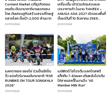
Content Market เวทีธุรกิจคอน
เครื่องดื่ม เข้าร่วมจัดแสดงและ
เทนต์ระดับนานาชาติงานแรกของ
เจรจาการค้า ในงาน THAIFEX –
ไทย ดันเศรษฐกิจสร้างสรรค์ไทยสู่
ANUGA ASIA 2027 เปิดจองพื้นที่
ตลาดโลก ตั้งเป้า 2,000 ล้านบาท
ตั้งแต่วันที่ 10 สิงหาคม 2569...
21/07/2026
21/07/2026
แลคตาซอย ซอยโย่ ร่วมปั้นนักปั่น
เบนิฟิตต์ ไฮโปรตีน แลคโตสฟรี
จิ๋ว แข่งทัวร์นาเมนต์นานาชาติ “RSR
แท็กทีม 7-Eleven เติมพลังโปรตีน
RUNBIKE ON TOUR SONGKHLA
ให้สายเฮลตี้ในงานวิ่ง “All
2026”
Member Milk Run”
17/07/2026
15/07/2026