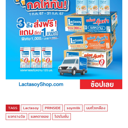
TAGS
Lactasoy
PRINSIDE
soymilk
นมถั่วเหลือง
แจกรางวัล
แลคตาซอย
โปรโมชั่น