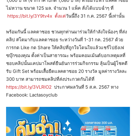
1,000 บาท (จากราคาปกติ 1,080 บาท) พร้อมรับฟรี แลคตาซอย
ไม่หวาน ขนาด 125 มล. จำนวน 1 แพ็ค สั่งได้แบบฉ่ำๆ ที่
https://bit.ly/3Y9tv4x ตั้งแต่
วันนี้ถึง 31 ก.ค. 2567 นี้เท่านั้น
พร้อมกันนี้ แลคตาซอย ชวนทุกท่านมาร่วมให้กำลังใจน้องๆ ที่ส่ง
คลิป #โตมากับแลคตาซอย ระหว่างวันที่ 1-31 กค. 2567 ด้วย
การกด Like กด Share ให้คลิปที่ถูกใจโดนใจแล้วแชร์ไปยังเฟ
ซบุ๊กของคุณ ตั้งค่าเป็นสาธารณะ พร้อมคอมเม้นต์บอกเหตุผลที่
ชอบคลิปนั้นแคปมาโพสต์ยืนยันการร่วมกิจกรรม ลุ้นเป็นผู้โชคดี
รับ Gift Set พร้อมเสื้อยืดแลคตาซอย 20 รางวัล มูลค่ารางวัลละ
300 บาท สามารถชมคลิปที่ส่งประกวดกันได้ที่
https://bit.ly/3VLRIO2
ประกาศผลวันที่ 5 ส.ค. 2567 ทาง
Facebook: Lactasoyclub