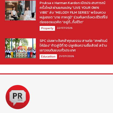
Pruksa x Harman Kardon เปิดประสบการณ์
ครั้งใหม่! ผ่านแคมเปญ “LIVE YOUR OWN
VIBE” ส่ง “MELODY FILM SERIES” พร้อมควง
หนุ่มฮอต “มาย ภาคภูมิ” ร่วมค้นหาจังหวะชีวิตที่ใช่
ต่อยอดแนวคิด “อยู่ดี…ทั้งชีวิต”
22/07/2026
Property
SPC บ่มเพาะต้นกล้าคุณธรรม สานต่อ “สหพัฒน์
ให้น้อง” ก้าวสู่ปีที่ 10 ปลูกฝังความซื่อสัตย์ สร้าง
เยาวชนต้นแบบทั่วประเทศ
21/07/2026
Education