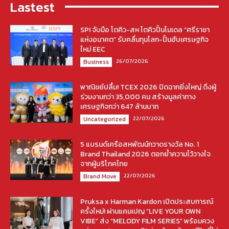
Lastest
SPI จับมือ โตคิว-สห โตคิวปั้นโมเดล “ศรีราชา
แห่งอนาคต” รับคลื่นทุนโลก-ปั้นฮับเศรษฐกิจ
ใหม่ EEC
26/07/2026
Business
พาณิชย์ปลื้ม! TCEX 2026 ปิดฉากยิ่งใหญ่ ดึงผู้
ร่วมงานกว่า 35,000 คน สร้างมูลค่าทาง
เศรษฐกิจกว่า 647 ล้านบาท
22/07/2026
Uncategorized
5 แบรนด์เครือสหพัฒน์กวาดรางวัล No. 1
Brand Thailand 2026 ตอกย้ำความไว้วางใจ
จากผู้บริโภคไทย
22/07/2026
Brand Move
Pruksa x Harman Kardon เปิดประสบการณ์
ครั้งใหม่! ผ่านแคมเปญ “LIVE YOUR OWN
VIBE” ส่ง “MELODY FILM SERIES” พร้อมควง