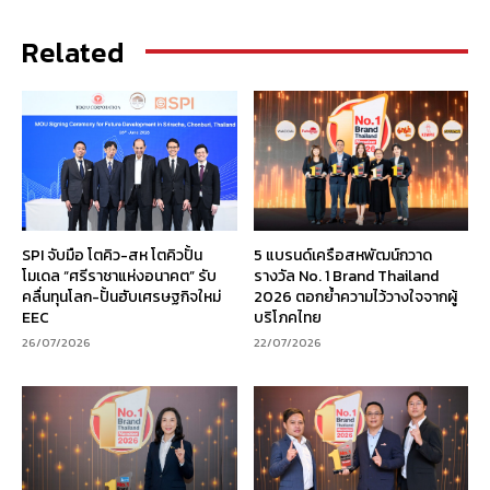
Related
SPI จับมือ โตคิว-สห โตคิวปั้น
5 แบรนด์เครือสหพัฒน์กวาด
โมเดล “ศรีราชาแห่งอนาคต” รับ
รางวัล No. 1 Brand Thailand
คลื่นทุนโลก-ปั้นฮับเศรษฐกิจใหม่
2026 ตอกย้ำความไว้วางใจจากผู้
EEC
บริโภคไทย
26/07/2026
22/07/2026