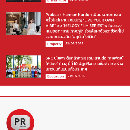
Brand Move
Pruksa x Harman Kardon เปิดประสบการณ์
ครั้งใหม่! ผ่านแคมเปญ “LIVE YOUR OWN
VIBE” ส่ง “MELODY FILM SERIES” พร้อมควง
หนุ่มฮอต “มาย ภาคภูมิ” ร่วมค้นหาจังหวะชีวิตที่ใช่
ต่อยอดแนวคิด “อยู่ดี…ทั้งชีวิต”
22/07/2026
Property
SPC บ่มเพาะต้นกล้าคุณธรรม สานต่อ “สหพัฒน์
ให้น้อง” ก้าวสู่ปีที่ 10 ปลูกฝังความซื่อสัตย์ สร้าง
เยาวชนต้นแบบทั่วประเทศ
21/07/2026
Education