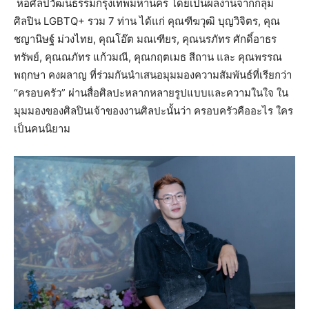
หอศิลปวัฒนธรรมกรุงเทพมหานคร โดยเป็นผลงานจากกลุ่ม
ศิลปิน LGBTQ+ รวม 7 ท่าน ได้แก่ คุณฑีฆวุฒิ บุญวิจิตร, คุณ
ชญานิษฐ์ ม่วงไทย, คุณโอ๊ต มณเฑียร, คุณนรภัทร ศักดิ์อาธร
ทรัพย์, คุณณภัทร แก้วมณี, คุณกฤตเมธ สีถาน และ คุณพรรณ
พฤกษา คงผลาญ ที่ร่วมกันนำเสนอมุมมองความสัมพันธ์ที่เรียกว่า
“ครอบครัว” ผ่านสื่อศิลปะหลากหลายรูปแบบและความในใจ ใน
มุมมองของศิลปินเจ้าของงานศิลปะนั้นว่า ครอบครัวคืออะไร ใคร
เป็นคนนิยาม