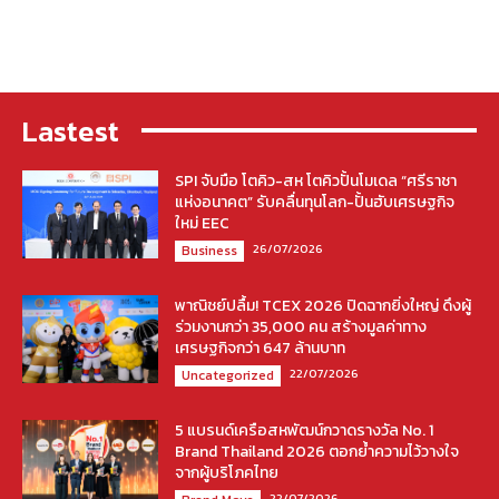
Lastest
SPI จับมือ โตคิว-สห โตคิวปั้นโมเดล “ศรีราชา
แห่งอนาคต” รับคลื่นทุนโลก-ปั้นฮับเศรษฐกิจ
ใหม่ EEC
26/07/2026
Business
พาณิชย์ปลื้ม! TCEX 2026 ปิดฉากยิ่งใหญ่ ดึงผู้
ร่วมงานกว่า 35,000 คน สร้างมูลค่าทาง
เศรษฐกิจกว่า 647 ล้านบาท
22/07/2026
Uncategorized
5 แบรนด์เครือสหพัฒน์กวาดรางวัล No. 1
Brand Thailand 2026 ตอกย้ำความไว้วางใจ
จากผู้บริโภคไทย
22/07/2026