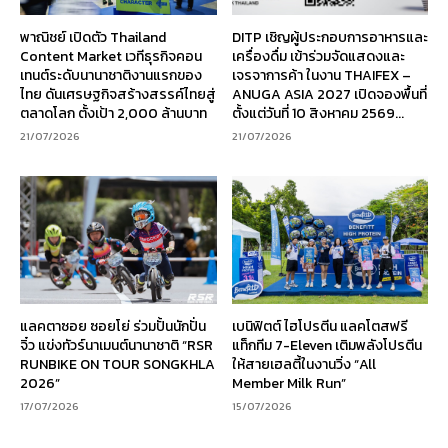
พาณิชย์ เปิดตัว Thailand
DITP เชิญผู้ประกอบการอาหารและ
Content Market เวทีธุรกิจคอน
เครื่องดื่ม เข้าร่วมจัดแสดงและ
เทนต์ระดับนานาชาติงานแรกของ
เจรจาการค้า ในงาน THAIFEX –
ไทย ดันเศรษฐกิจสร้างสรรค์ไทยสู่
ANUGA ASIA 2027 เปิดจองพื้นที่
ตลาดโลก ตั้งเป้า 2,000 ล้านบาท
ตั้งแต่วันที่ 10 สิงหาคม 2569...
21/07/2026
21/07/2026
แลคตาซอย ซอยโย่ ร่วมปั้นนักปั่น
เบนิฟิตต์ ไฮโปรตีน แลคโตสฟรี
จิ๋ว แข่งทัวร์นาเมนต์นานาชาติ “RSR
แท็กทีม 7-Eleven เติมพลังโปรตีน
RUNBIKE ON TOUR SONGKHLA
ให้สายเฮลตี้ในงานวิ่ง “All
2026”
Member Milk Run”
17/07/2026
15/07/2026