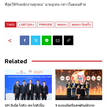
ที่สุดให้กับพนักงานทุกคน” นายอุเทน กล่าวในตอนท้าย
TAGS
LGBTQIA+
PRINSIDE
พฤกษา
พฤกษา โฮลดิ้ง
Related
SPI จับมือ โตคิว-สห โตคิวปั้น
5 แบรนด์เครือสหพัฒน์กวาด