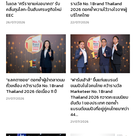
โมเดล “ศรีราชาแห่งอนาคต” รับ
รางวัล No. 1 Brand Thailand
คลื่นทุนโลก-ปั้นฮับเศรษฐกิจใหม่
2026 ตอกย้ำความไว้วางใจจากผู้
EEC
บริโภคไทย
26/07/2026
22/07/2026
“แลคตาซอย” ตอกย้ำผู้นำตลาดนม
“ฟาร์มเฮ้าส์” ขึ้นแท่นแบรนด์
ถั่วเหลือง คว้ารางวัล No. 1 Brand
ขนมปังในใจคนไทย คว้ารางวัล
Thailand 2026 ต่อเนื่อง 11 ปี
Marketeer No. 1 Brand
Thailand 2026 กวาดคะแนนนิยม
21/07/2026
อันดับ 1 ของประเทศ ตอกย้ำ
แบรนด์ขนมปังที่อยู่คู่คนไทยมากว่า
44...
21/07/2026