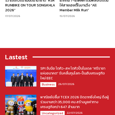
จิ๋ว แข่งทัวร์นาเมนต์นานาชาติ “RSR
แท็กทีม 7-Eleven เติมพลังโปรตีน
RUNBIKE ON TOUR SONGKHLA
ให้สายเฮลตี้ในงานวิ่ง “All
2026”
Member Milk Run”
17/07/2026
15/07/2026
Lastest
SPI จับมือ โตคิว-สห โตคิวปั้นโมเดล “ศรีราชา
แห่งอนาคต” รับคลื่นทุนโลก-ปั้นฮับเศรษฐกิจ
ใหม่ EEC
26/07/2026
Business
พาณิชย์ปลื้ม! TCEX 2026 ปิดฉากยิ่งใหญ่ ดึงผู้
ร่วมงานกว่า 35,000 คน สร้างมูลค่าทาง
เศรษฐกิจกว่า 647 ล้านบาท
22/07/2026
Uncategorized