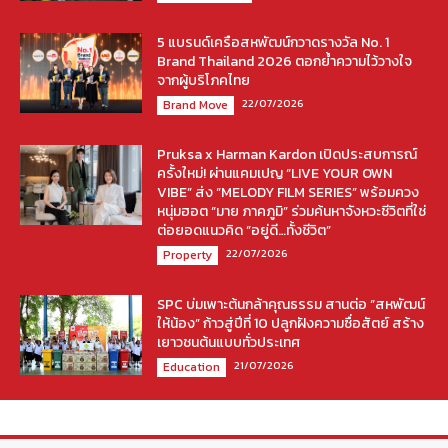
5 แบรนด์เครือสหพัฒน์กวาดรางวัล No. 1
Brand Thailand 2026 ตอกย้ำความไว้วางใจ
จากผู้บริโภคไทย
22/07/2026
Brand Move
Pruksa x Harman Kardon เปิดประสบการณ์
ครั้งใหม่! ผ่านแคมเปญ “LIVE YOUR OWN
VIBE” ส่ง “MELODY FILM SERIES” พร้อมควง
หนุ่มฮอต “มาย ภาคภูมิ” ร่วมค้นหาจังหวะชีวิตที่ใช่
ต่อยอดแนวคิด “อยู่ดี…ทั้งชีวิต”
22/07/2026
Property
SPC บ่มเพาะต้นกล้าคุณธรรม สานต่อ “สหพัฒน์
ให้น้อง” ก้าวสู่ปีที่ 10 ปลูกฝังความซื่อสัตย์ สร้าง
เยาวชนต้นแบบทั่วประเทศ
21/07/2026
Education