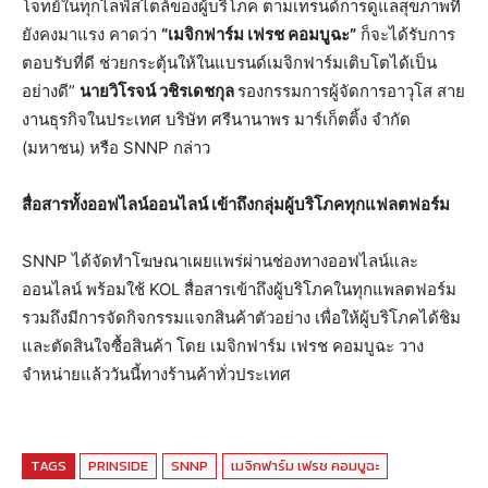
โจทย์ในทุกไลฟ์สไตล์ของผู้บริโภค ตามเทรนด์การดูแลสุขภาพที่
ยังคงมาแรง คาดว่า
“เมจิกฟาร์ม เฟรช คอมบูฉะ”
ก็จะได้รับการ
ตอบรับที่ดี ช่วยกระตุ้นให้ในแบรนด์เมจิกฟาร์มเติบโตได้เป็น
อย่างดี”
นายวิโรจน์ วชิรเดชกุล
รองกรรมการผู้จัดการอาวุโส สาย
งานธุรกิจในประเทศ บริษัท ศรีนานาพร มาร์เก็ตติ้ง จำกัด
(มหาชน) หรือ SNNP กล่าว
สื่อสารทั้งออฟไลน์ออนไลน์ เข้าถึงกลุ่มผู้บริโภคทุกแฟลตฟอร์ม
SNNP ได้จัดทำโฆษณาเผยแพร่ผ่านช่องทางออฟไลน์และ
ออนไลน์ พร้อมใช้ KOL สื่อสารเข้าถึงผู้บริโภคในทุกแพลตฟอร์ม
รวมถึงมีการจัดกิจกรรมแจกสินค้าตัวอย่าง เพื่อให้ผู้บริโภคได้ชิม
และตัดสินใจซื้อสินค้า โดย เมจิกฟาร์ม เฟรช คอมบูฉะ วาง
จำหน่ายแล้ววันนี้ทางร้านค้าทั่วประเทศ
TAGS
PRINSIDE
SNNP
เมจิกฟาร์ม เฟรช คอมบูฉะ