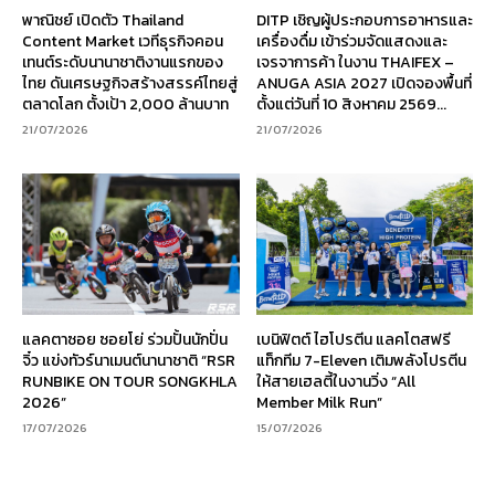
พาณิชย์ เปิดตัว Thailand
DITP เชิญผู้ประกอบการอาหารและ
Content Market เวทีธุรกิจคอน
เครื่องดื่ม เข้าร่วมจัดแสดงและ
เทนต์ระดับนานาชาติงานแรกของ
เจรจาการค้า ในงาน THAIFEX –
ไทย ดันเศรษฐกิจสร้างสรรค์ไทยสู่
ANUGA ASIA 2027 เปิดจองพื้นที่
ตลาดโลก ตั้งเป้า 2,000 ล้านบาท
ตั้งแต่วันที่ 10 สิงหาคม 2569...
21/07/2026
21/07/2026
แลคตาซอย ซอยโย่ ร่วมปั้นนักปั่น
เบนิฟิตต์ ไฮโปรตีน แลคโตสฟรี
จิ๋ว แข่งทัวร์นาเมนต์นานาชาติ “RSR
แท็กทีม 7-Eleven เติมพลังโปรตีน
RUNBIKE ON TOUR SONGKHLA
ให้สายเฮลตี้ในงานวิ่ง “All
2026”
Member Milk Run”
17/07/2026
15/07/2026