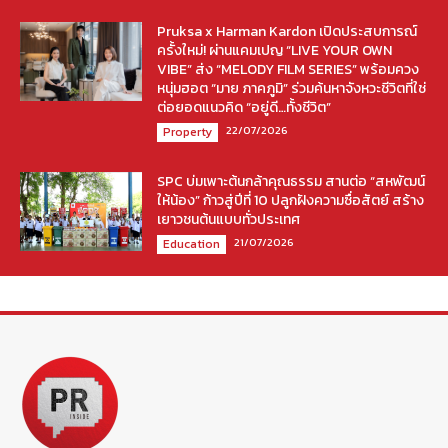
Pruksa x Harman Kardon เปิดประสบการณ์
ครั้งใหม่! ผ่านแคมเปญ “LIVE YOUR OWN
VIBE” ส่ง “MELODY FILM SERIES” พร้อมควง
หนุ่มฮอต “มาย ภาคภูมิ” ร่วมค้นหาจังหวะชีวิตที่ใช่
ต่อยอดแนวคิด “อยู่ดี…ทั้งชีวิต”
22/07/2026
Property
SPC บ่มเพาะต้นกล้าคุณธรรม สานต่อ “สหพัฒน์
ให้น้อง” ก้าวสู่ปีที่ 10 ปลูกฝังความซื่อสัตย์ สร้าง
เยาวชนต้นแบบทั่วประเทศ
21/07/2026
Education