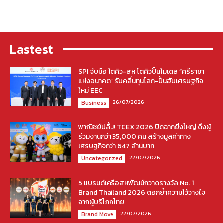
Lastest
SPI จับมือ โตคิว-สห โตคิวปั้นโมเดล “ศรีราชา
แห่งอนาคต” รับคลื่นทุนโลก-ปั้นฮับเศรษฐกิจ
ใหม่ EEC
26/07/2026
Business
พาณิชย์ปลื้ม! TCEX 2026 ปิดฉากยิ่งใหญ่ ดึงผู้
ร่วมงานกว่า 35,000 คน สร้างมูลค่าทาง
เศรษฐกิจกว่า 647 ล้านบาท
22/07/2026
Uncategorized
5 แบรนด์เครือสหพัฒน์กวาดรางวัล No. 1
Brand Thailand 2026 ตอกย้ำความไว้วางใจ
จากผู้บริโภคไทย
22/07/2026
Brand Move