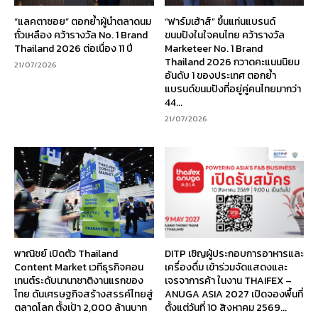
“แลคตาซอย” ตอกย้ำผู้นำตลาดนม
“ฟาร์มเฮ้าส์” ขึ้นแท่นแบรนด์
ถั่วเหลือง คว้ารางวัล No. 1 Brand
ขนมปังในใจคนไทย คว้ารางวัล
Thailand 2026 ต่อเนื่อง 11 ปี
Marketeer No. 1 Brand
Thailand 2026 กวาดคะแนนนิยม
21/07/2026
อันดับ 1 ของประเทศ ตอกย้ำ
แบรนด์ขนมปังที่อยู่คู่คนไทยมากว่า
44...
21/07/2026
พาณิชย์ เปิดตัว Thailand
DITP เชิญผู้ประกอบการอาหารและ
Content Market เวทีธุรกิจคอน
เครื่องดื่ม เข้าร่วมจัดแสดงและ
เทนต์ระดับนานาชาติงานแรกของ
เจรจาการค้า ในงาน THAIFEX –
ไทย ดันเศรษฐกิจสร้างสรรค์ไทยสู่
ANUGA ASIA 2027 เปิดจองพื้นที่
ตลาดโลก ตั้งเป้า 2,000 ล้านบาท
ตั้งแต่วันที่ 10 สิงหาคม 2569...