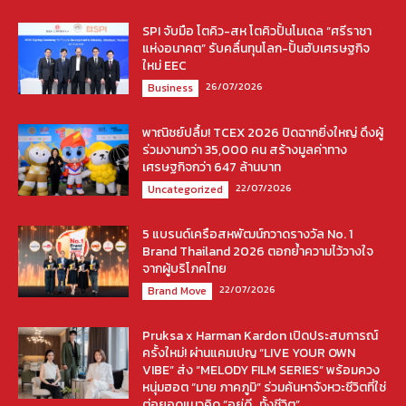
SPI จับมือ โตคิว-สห โตคิวปั้นโมเดล “ศรีราชา
แห่งอนาคต” รับคลื่นทุนโลก-ปั้นฮับเศรษฐกิจ
ใหม่ EEC
26/07/2026
Business
พาณิชย์ปลื้ม! TCEX 2026 ปิดฉากยิ่งใหญ่ ดึงผู้
ร่วมงานกว่า 35,000 คน สร้างมูลค่าทาง
เศรษฐกิจกว่า 647 ล้านบาท
22/07/2026
Uncategorized
5 แบรนด์เครือสหพัฒน์กวาดรางวัล No. 1
Brand Thailand 2026 ตอกย้ำความไว้วางใจ
จากผู้บริโภคไทย
22/07/2026
Brand Move
Pruksa x Harman Kardon เปิดประสบการณ์
ครั้งใหม่! ผ่านแคมเปญ “LIVE YOUR OWN
VIBE” ส่ง “MELODY FILM SERIES” พร้อมควง
หนุ่มฮอต “มาย ภาคภูมิ” ร่วมค้นหาจังหวะชีวิตที่ใช่
ต่อยอดแนวคิด “อยู่ดี…ทั้งชีวิต”