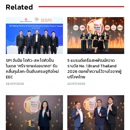
Related
SPI จับมือ โตคิว-สห โตคิวปั้น
5 แบรนด์เครือสหพัฒน์กวาด
โมเดล “ศรีราชาแห่งอนาคต” รับ
รางวัล No. 1 Brand Thailand
คลื่นทุนโลก-ปั้นฮับเศรษฐกิจใหม่
2026 ตอกย้ำความไว้วางใจจากผู้
EEC
บริโภคไทย
26/07/2026
22/07/2026