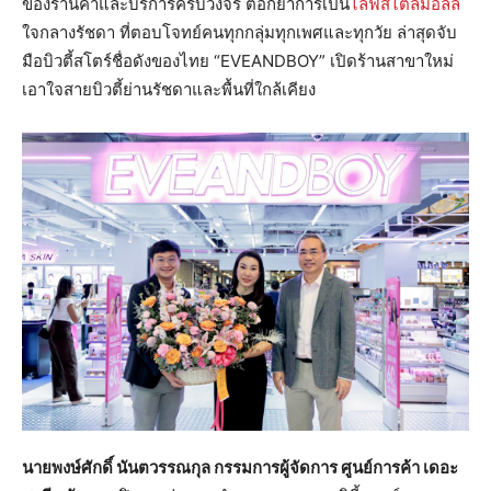
ของร้านค้าและบริการครบวงจร ตอกย้ำการเป็น
ไลฟ์สไตล์มอลล์
ใจกลางรัชดา ที่ตอบโจทย์คนทุกกลุ่มทุกเพศและทุกวัย ล่าสุดจับ
มือบิวตี้สโตร์ชื่อดังของไทย “EVEANDBOY” เปิดร้านสาขาใหม่
เอาใจสายบิวตี้ย่านรัชดาและพื้นที่ใกล้เคียง
นายพงษ์ศักดิ์ นันตวรรณกุล กรรมการผู้จัดการ ศูนย์การค้า เดอะ