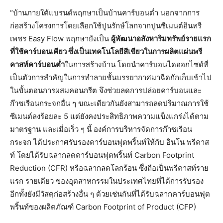
“บ้านภายใต้แบรนด์พฤกษาเป็นบ้านคาร์บอนต่ำ นอกจากการ
ก่อสร้างโครงการโดยเลือกใช้ปูนรักษ์โลกจากปูนซีเมนต์อินทรี
เพชร Easy Flow พฤกษายังเป็น
ผู้พัฒนาอสังหาริมทรัพย์รายแรก
ที่ใช้คาร์บอนเคียว ซึ่งเป็นเทคโนโลยีสีเขียวในการผลิตแผ่นพรี
คาสท์คาร์บอนต่ำ
ในการสร้างบ้าน โดยนำคาร์บอนไดออกไซด์ที่
เป็นตัวการสำคัญในการทำลายชั้นบรรยากาศมาฉีดกักเก็บเข้าไป
ในขั้นตอนการผสมคอนกรีต จึงช่วยลดการปล่อยคาร์บอนและ
ก๊าซเรือนกระจกอื่น ๆ ขณะเดียวกันยังสามารถลดปริมาณการใช้
ซีเมนต์ลงร้อยละ 5 แต่ยังคงประสิทธิภาพความแข็งแกร่งได้ตาม
มาตรฐาน และเมื่อเร็ว ๆ นี้ องค์การบริหารจัดการก๊าซเรือน
กระจก ได้ประกาศรับรองคาร์บอนฟุตพริ้นท์ให้กับ อินโน พรีคาส
ท์ โดยได้รับฉลากลดคาร์บอนฟุตพริ้นท์ Carbon Footprint
Reduction (CFR) หรือฉลากลดโลกร้อน ซึ่งถือเป็นพรีคาสท์ราย
แรก รายเดียว ของอุตสาหกรรมในประเทศไทยที่ได้การรับรอง
อีกทั้งยังมีวัสดุก่อสร้างอื่น ๆ ด้วยเช่นกันที่ได้รับฉลากคาร์บอนฟุต
พริ้นท์ของผลิตภัณฑ์ Carbon Footprint of Product (CFP)