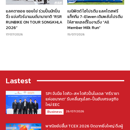
แลคตาซอย ซอยโย่ ร่วมปั้นนักปั่น
เบนิฟิตต์ ไฮโปรตีน แลคโตสฟรี
จิ๋ว แข่งทัวร์นาเมนต์นานาชาติ “RSR
แท็กทีม 7-Eleven เติมพลังโปรตีน
RUNBIKE ON TOUR SONGKHLA
ให้สายเฮลตี้ในงานวิ่ง “All
2026”
Member Milk Run”
17/07/2026
15/07/2026
Lastest
SPI จับมือ โตคิว-สห โตคิวปั้นโมเดล “ศรีราชา
แห่งอนาคต” รับคลื่นทุนโลก-ปั้นฮับเศรษฐกิจ
ใหม่ EEC
26/07/2026
Business
พาณิชย์ปลื้ม! TCEX 2026 ปิดฉากยิ่งใหญ่ ดึงผู้