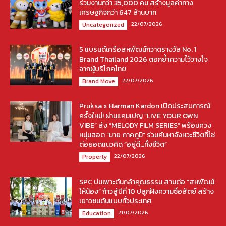
ร่วมงานกว่า 35,000 คน สร้างมูลค่าทาง
เศรษฐกิจกว่า 647 ล้านบาท
22/07/2026
Uncategorized
5 แบรนด์เครือสหพัฒน์กวาดรางวัล No. 1
Brand Thailand 2026 ตอกย้ำความไว้วางใจ
จากผู้บริโภคไทย
22/07/2026
Brand Move
Pruksa x Harman Kardon เปิดประสบการณ์
ครั้งใหม่! ผ่านแคมเปญ “LIVE YOUR OWN
VIBE” ส่ง “MELODY FILM SERIES” พร้อมควง
หนุ่มฮอต “มาย ภาคภูมิ” ร่วมค้นหาจังหวะชีวิตที่ใช่
ต่อยอดแนวคิด “อยู่ดี…ทั้งชีวิต”
22/07/2026
Property
SPC บ่มเพาะต้นกล้าคุณธรรม สานต่อ “สหพัฒน์
ให้น้อง” ก้าวสู่ปีที่ 10 ปลูกฝังความซื่อสัตย์ สร้าง
เยาวชนต้นแบบทั่วประเทศ
21/07/2026
Education