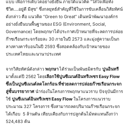
แบบ เพื่อการเติบโตอย่างยั่งยืน ภายใต้แนวคิด “ใส่ใจเพื่อทั้ง
ชีวิต….อยู่ดี มีสุข” ซึ่งกลยุทธ์สำคัญที่ใช้ในการขับเคลื่อนวิสัยทัศน์
ดังกล่าว คือ แนวคิด “Green to Great” เดินหน้าพัฒนาองค์กร
อย่างยั่งยืนบนพื้นฐานของ ESG (Environment, Social,
Governance) โดยพฤกษาได้ประกาศเป้าหมายที่จะลดการปล่อย
ก๊าซเรือนกระจกร้อยละ 30 ภายในปี 2573 และมุ่งสู่ความเป็นก
ลางทางคาร์บอนในปี 2593 ซึ่งสอดคล้องกับเป้าหมายของ
ประเทศไทยและนานาประเทศ
จากวิสัยทัศน์ดังกล่าว
พฤกษา
ได้ร่วมเป็นพันธมิตรกับ
ปูนอินทรี
มาตั้งแต่ปี 2562 โดย
เลือกใช้ปูนซีเมนต์อินทรีเพชร
Easy Flow
ซึ่งเป็นปูนซีเมนต์ลดโลกร้อน ที่ช่วยลดการปล่อยก๊าซเรือนกระจก
สู่ชั้นบรรยากาศ
นำร่องในโครงการพฤกษาแนวราบ ปัจจุบันมีการ
ใช้
ปูนซีเมนต์อินทรีเพชร
Easy Flow
ในโครงการแนวราบ
ประมาณ 327 โครงการ ซึ่งสามารถลดปริมาณก๊าซเรือนกระจก
ได้เกือบ 5 ล้านตัน เทียบเคียงกับการปลูกต้นไม้ทดแทนถึงกว่า
524,483 ต้น