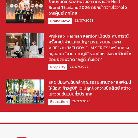
5 แบรนด์เครือสหพัฒน์กวาดรางวัล No. 1
Brand Thailand 2026 ตอกย้ำความไว้วางใจ
จากผู้บริโภคไทย
22/07/2026
Brand Move
Pruksa x Harman Kardon เปิดประสบการณ์
ครั้งใหม่! ผ่านแคมเปญ “LIVE YOUR OWN
VIBE” ส่ง “MELODY FILM SERIES” พร้อมควง
หนุ่มฮอต “มาย ภาคภูมิ” ร่วมค้นหาจังหวะชีวิตที่ใช่
ต่อยอดแนวคิด “อยู่ดี…ทั้งชีวิต”
22/07/2026
Property
SPC บ่มเพาะต้นกล้าคุณธรรม สานต่อ “สหพัฒน์
ให้น้อง” ก้าวสู่ปีที่ 10 ปลูกฝังความซื่อสัตย์ สร้าง
เยาวชนต้นแบบทั่วประเทศ
21/07/2026
Education