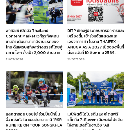
พาณิชย์ เปิดตัว Thailand
DITP เชิญผู้ประกอบการอาหารและ
Content Market เวทีธุรกิจคอน
เครื่องดื่ม เข้าร่วมจัดแสดงและ
เทนต์ระดับนานาชาติงานแรกของ
เจรจาการค้า ในงาน THAIFEX –
ไทย ดันเศรษฐกิจสร้างสรรค์ไทยสู่
ANUGA ASIA 2027 เปิดจองพื้นที่
ตลาดโลก ตั้งเป้า 2,000 ล้านบาท
ตั้งแต่วันที่ 10 สิงหาคม 2569...
21/07/2026
21/07/2026
แลคตาซอย ซอยโย่ ร่วมปั้นนักปั่น
เบนิฟิตต์ ไฮโปรตีน แลคโตสฟรี
จิ๋ว แข่งทัวร์นาเมนต์นานาชาติ “RSR
แท็กทีม 7-Eleven เติมพลังโปรตีน
RUNBIKE ON TOUR SONGKHLA
ให้สายเฮลตี้ในงานวิ่ง “All