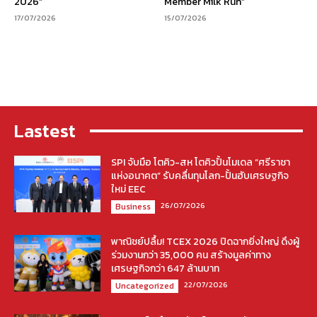
2026”
Member Milk Run”
17/07/2026
15/07/2026
Lastest
SPI จับมือ โตคิว-สห โตคิวปั้นโมเดล “ศรีราชา
แห่งอนาคต” รับคลื่นทุนโลก-ปั้นฮับเศรษฐกิจ
ใหม่ EEC
26/07/2026
Business
พาณิชย์ปลื้ม! TCEX 2026 ปิดฉากยิ่งใหญ่ ดึงผู้
ร่วมงานกว่า 35,000 คน สร้างมูลค่าทาง
เศรษฐกิจกว่า 647 ล้านบาท
22/07/2026
Uncategorized