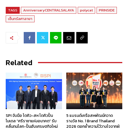
TAGS
AnniversaryCENTRALSALAYA
polycat
PRINSIDE
เซ็นทรัลศาลายา
Related
SPI จับมือ โตคิว-สห โตคิวปั้น
5 แบรนด์เครือสหพัฒน์กวาด
โมเดล “ศรีราชาแห่งอนาคต” รับ
รางวัล No. 1 Brand Thailand
คลื่นทุนโลก-ปั้นฮับเศรษฐกิจใหม่
2026 ตอกย้ำความไว้วางใจจากผู้