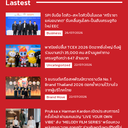
Lastest
SPI จับมือ โตคิว-สห โตคิวปั้นโมเดล “ศรีราชา
แห่งอนาคต” รับคลื่นทุนโลก-ปั้นฮับเศรษฐกิจ
ใหม่ EEC
26/07/2026
Business
พาณิชย์ปลื้ม! TCEX 2026 ปิดฉากยิ่งใหญ่ ดึงผู้
ร่วมงานกว่า 35,000 คน สร้างมูลค่าทาง
เศรษฐกิจกว่า 647 ล้านบาท
22/07/2026
Uncategorized
5 แบรนด์เครือสหพัฒน์กวาดรางวัล No. 1
Brand Thailand 2026 ตอกย้ำความไว้วางใจ
จากผู้บริโภคไทย
22/07/2026
Brand Move
Pruksa x Harman Kardon เปิดประสบการณ์
ครั้งใหม่! ผ่านแคมเปญ “LIVE YOUR OWN
VIBE” ส่ง “MELODY FILM SERIES” พร้อมควง
หนุ่มฮอต “มาย ภาคภูมิ” ร่วมค้นหาจังหวะชีวิตที่ใช่