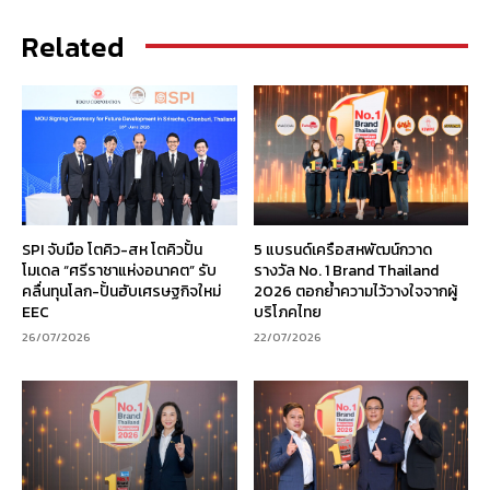
Related
SPI จับมือ โตคิว-สห โตคิวปั้น
5 แบรนด์เครือสหพัฒน์กวาด
โมเดล “ศรีราชาแห่งอนาคต” รับ
รางวัล No. 1 Brand Thailand
คลื่นทุนโลก-ปั้นฮับเศรษฐกิจใหม่
2026 ตอกย้ำความไว้วางใจจากผู้
EEC
บริโภคไทย
26/07/2026
22/07/2026