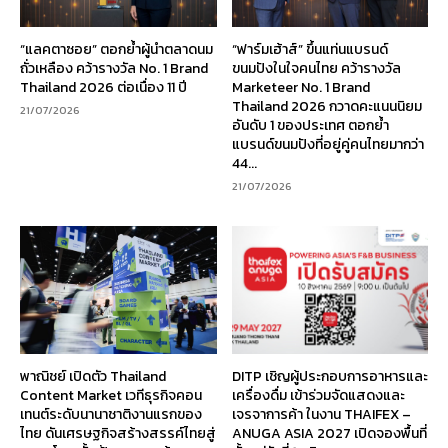
“แลคตาซอย” ตอกย้ำผู้นำตลาดนม
“ฟาร์มเฮ้าส์” ขึ้นแท่นแบรนด์
ถั่วเหลือง คว้ารางวัล No. 1 Brand
ขนมปังในใจคนไทย คว้ารางวัล
Thailand 2026 ต่อเนื่อง 11 ปี
Marketeer No. 1 Brand
Thailand 2026 กวาดคะแนนนิยม
21/07/2026
อันดับ 1 ของประเทศ ตอกย้ำ
แบรนด์ขนมปังที่อยู่คู่คนไทยมากว่า
44...
21/07/2026
พาณิชย์ เปิดตัว Thailand
DITP เชิญผู้ประกอบการอาหารและ
Content Market เวทีธุรกิจคอน
เครื่องดื่ม เข้าร่วมจัดแสดงและ
เทนต์ระดับนานาชาติงานแรกของ
เจรจาการค้า ในงาน THAIFEX –
ไทย ดันเศรษฐกิจสร้างสรรค์ไทยสู่
ANUGA ASIA 2027 เปิดจองพื้นที่