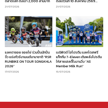
ตลาดโลก ตั้งเป้า 2,000 ล้านบาท
ตั้งแต่วันที่ 10 สิงหาคม 2569...
21/07/2026
21/07/2026
แลคตาซอย ซอยโย่ ร่วมปั้นนักปั่น
เบนิฟิตต์ ไฮโปรตีน แลคโตสฟรี
จิ๋ว แข่งทัวร์นาเมนต์นานาชาติ “RSR
แท็กทีม 7-Eleven เติมพลังโปรตีน
RUNBIKE ON TOUR SONGKHLA
ให้สายเฮลตี้ในงานวิ่ง “All
2026”
Member Milk Run”
17/07/2026
15/07/2026