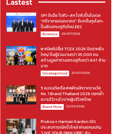
Lastest
SPI จับมือ โตคิว-สห โตคิวปั้นโมเดล
“ศรีราชาแห่งอนาคต” รับคลื่นทุนโลก-
ปั้นฮับเศรษฐกิจใหม่ EEC
26/07/2026
Business
พาณิชย์ปลื้ม! TCEX 2026 ปิดฉากยิ่ง
ใหญ่ ดึงผู้ร่วมงานกว่า 35,000 คน
สร้างมูลค่าทางเศรษฐกิจกว่า 647 ล้าน
บาท
22/07/2026
Uncategorized
5 แบรนด์เครือสหพัฒน์กวาดรางวัล
No. 1 Brand Thailand 2026 ตอกย้ำ
ความไว้วางใจจากผู้บริโภคไทย
22/07/2026
Brand Move
Pruksa x Harman Kardon เปิด
ประสบการณ์ครั้งใหม่! ผ่านแคมเปญ
“LIVE YOUR OWN VIBE” ส่ง