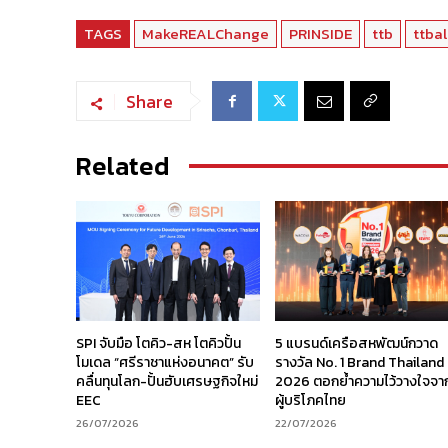
TAGS
MakeREALChange
PRINSIDE
ttb
ttbal
Share
Related
SPI จับมือ โตคิว-สห โตคิวปั้น
5 แบรนด์เครือสหพัฒน์กวาด
โมเดล “ศรีราชาแห่งอนาคต” รับ
รางวัล No. 1 Brand Thailand
คลื่นทุนโลก-ปั้นฮับเศรษฐกิจใหม่
2026 ตอกย้ำความไว้วางใจจา
EEC
ผู้บริโภคไทย
26/07/2026
22/07/2026