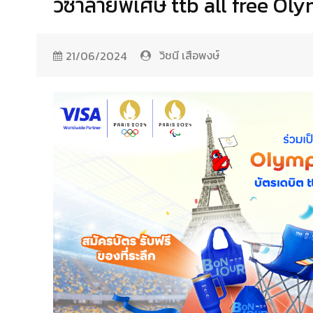
วีซ่าลายพิเศษ ttb all free O
วิชนี เสือพงษ์
21/06/2024