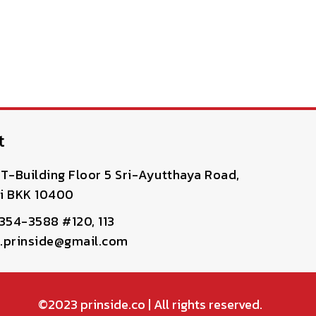
t
T-Building Floor 5 Sri-Ayutthaya Road,
i BKK 10400
-354-3588 #120, 113
pr.prinside@gmail.com
©2023
prinside.co
| All rights reserved.