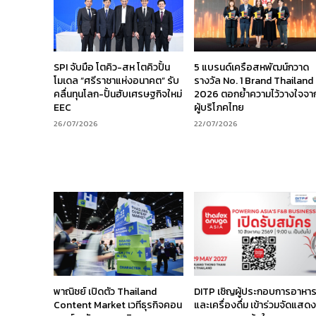
SPI จับมือ โตคิว-สห โตคิวปั้น
5 แบรนด์เครือสหพัฒน์กวาด
โมเดล “ศรีราชาแห่งอนาคต” รับ
รางวัล No. 1 Brand Thailand
คลื่นทุนโลก-ปั้นฮับเศรษฐกิจใหม่
2026 ตอกย้ำความไว้วางใจจา
EEC
ผู้บริโภคไทย
26/07/2026
22/07/2026
พาณิชย์ เปิดตัว Thailand
DITP เชิญผู้ประกอบการอาหา
Content Market เวทีธุรกิจคอน
และเครื่องดื่ม เข้าร่วมจัดแสด