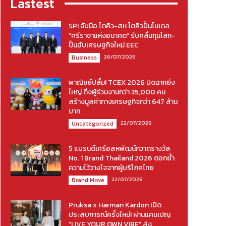
Lastest
SPI จับมือ โตคิว-สห โตคิวปั้นโมเดล
“ศรีราชาแห่งอนาคต” รับคลื่นทุนโลก-
ปั้นฮับเศรษฐกิจใหม่ EEC
26/07/2026
Business
พาณิชย์ปลื้ม! TCEX 2026 ปิดฉากยิ่ง
ใหญ่ ดึงผู้ร่วมงานกว่า 35,000 คน
สร้างมูลค่าทางเศรษฐกิจกว่า 647 ล้าน
บาท
22/07/2026
Uncategorized
5 แบรนด์เครือสหพัฒน์กวาดรางวัล
No. 1 Brand Thailand 2026 ตอกย้ำ
ความไว้วางใจจากผู้บริโภคไทย
22/07/2026
Brand Move
Pruksa x Harman Kardon เปิด
ประสบการณ์ครั้งใหม่! ผ่านแคมเปญ
“LIVE YOUR OWN VIBE” ส่ง