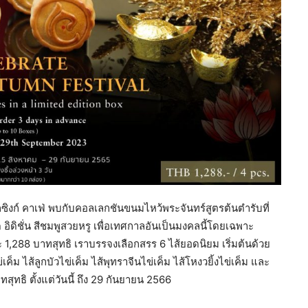
ิงก์ คาเฟ่ พบกับคอลเลกชันขนมไหว้พระจันทร์สูตรต้นตำรับที่
ด อิดิชั่น สีชมพูสวยหรู เพื่อเทศกาลอันเป็นมงคลนี้โดยเฉพาะ
1,288 บาทสุทธิ เราบรรจงเลือกสรร 6 ไส้ยอดนิยม เริ่มต้นด้วย
่เค็ม ไส้ลูกบัวไข่เค็ม ไส้พุทราจีนไข่เค็ม ไส้โหงวยิ้งไข่เค็ม และ
ุทธิ ตั้งแต่วันนี้ ถึง 29 กันยายน 2566