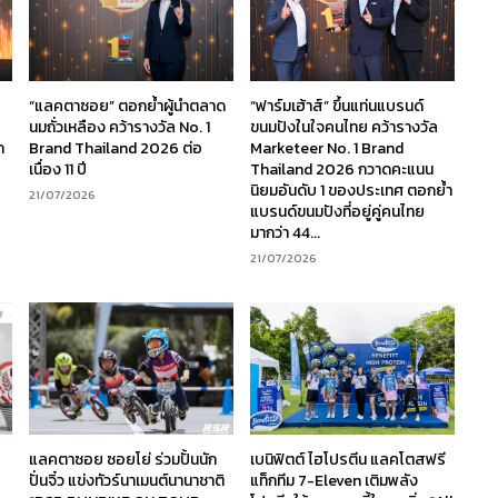
“แลคตาซอย” ตอกย้ำผู้นำตลาด
“ฟาร์มเฮ้าส์” ขึ้นแท่นแบรนด์
นมถั่วเหลือง คว้ารางวัล No. 1
ขนมปังในใจคนไทย คว้ารางวัล
ก
Brand Thailand 2026 ต่อ
Marketeer No. 1 Brand
เนื่อง 11 ปี
Thailand 2026 กวาดคะแนน
นิยมอันดับ 1 ของประเทศ ตอกย้ำ
21/07/2026
แบรนด์ขนมปังที่อยู่คู่คนไทย
มากว่า 44...
21/07/2026
ร
แลคตาซอย ซอยโย่ ร่วมปั้นนัก
เบนิฟิตต์ ไฮโปรตีน แลคโตสฟรี
ง
ปั่นจิ๋ว แข่งทัวร์นาเมนต์นานาชาติ
แท็กทีม 7-Eleven เติมพลัง