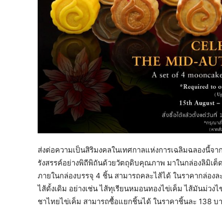
ส่งต่อความเป็นสิริมงคลในเทศกาลแห่งการเฉลิมฉลองนี้จากซ
รังสรรค์อย่างพิถีพิถันด้วยวัตถุดิบคุณภาพ มาในกล่องลิมิเต็
ภายในกล่องบรรจุ 4 ชิ้น สามารถคละไส้ได้ ในราคากล่องละ 
ไส้ดั้งเดิม อย่างเช่น ไส้ทุเรียนหมอนทองไข่เค็ม ไส้มันม่วงไข
ชาไทยไข่เค็ม สามารถซื้อแยกชิ้นได้ ในราคาชิ้นละ 138 บาทส