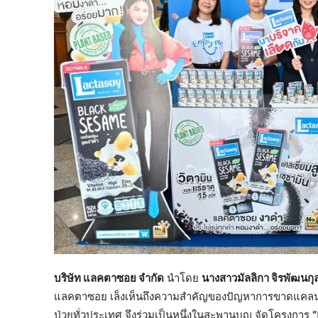
บริษัท แลคตาซอย จำกัด
นำโดย
นางสาวมัลลิกา จิรพัฒนกุล
แลคตาซอย เล็งเห็นถึงความสำคัญของปัญหาการขาดแคลนโล
ป่วยทั่วประเทศ จึงร่วมเป็นหนึ่งในสะพานบุญ จัดโครงการ
“