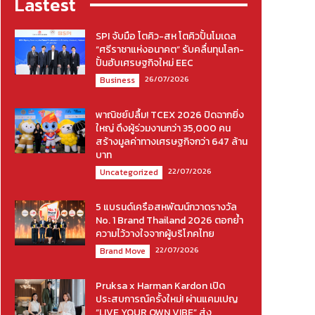
Lastest
SPI จับมือ โตคิว-สห โตคิวปั้นโมเดล
“ศรีราชาแห่งอนาคต” รับคลื่นทุนโลก-
ปั้นฮับเศรษฐกิจใหม่ EEC
26/07/2026
Business
พาณิชย์ปลื้ม! TCEX 2026 ปิดฉากยิ่ง
ใหญ่ ดึงผู้ร่วมงานกว่า 35,000 คน
สร้างมูลค่าทางเศรษฐกิจกว่า 647 ล้าน
บาท
22/07/2026
Uncategorized
5 แบรนด์เครือสหพัฒน์กวาดรางวัล
No. 1 Brand Thailand 2026 ตอกย้ำ
ความไว้วางใจจากผู้บริโภคไทย
22/07/2026
Brand Move
Pruksa x Harman Kardon เปิด
ประสบการณ์ครั้งใหม่! ผ่านแคมเปญ
“LIVE YOUR OWN VIBE” ส่ง