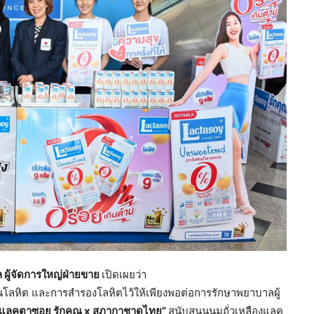
 ผู้จัดการใหญ่ฝ่ายขาย
เปิดเผยว่า
หิต และการสำรองโลหิตไว้ให้เพียงพอต่อการรักษาพยาบาลผู้
แลคตาซอย รักคุณ
x สภากาชาดไทย”
สนับสนุนนมถั่วเหลืองแลค