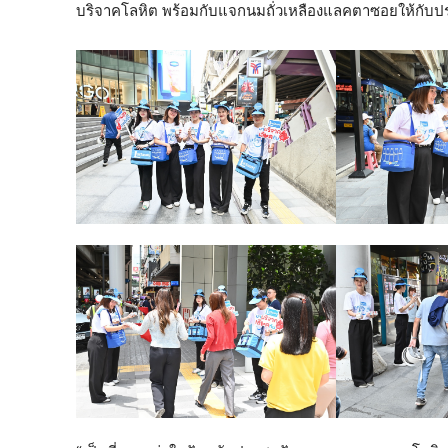
บริจาคโลหิต พร้อมกับแจกนมถั่วเหลืองแลคตาซอยให้กับป