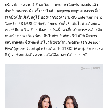
พร้อมปล่อยความน่ารักสดใสออกมาตกหัวใจแฟนเพลงกันแล้ว
สำหรับสองสาวเพื่อนซี้ต่างสไตล์ ‘TangkwaJeep’ (แตงกวา จี๊ป)
ที่เดบิวต์เป็นศิลปินดูโอ้เบอร์แรกของค่าย ‘BRIQ Entertainment’
ในเครือ ‘RS MUSIC’ กับซิงเกิลแรกสุดคิ้วท์ ‘เดินไปด้วยกันก่อน’
เพลงที่มีดนตรีน่ารัก ๆ ฟังสบาย ในเนื้อหาเกี่ยวกับการชวนใครสัก
คนหนึ่ง ลองคุยกันดูก่อน เดินไปด้วยกันก่อน ถ้าไม่ใช่เดี๋ยวเรา
กลับมาส่งนะ ซึ่งเพลงนี้ได้โปรดิวเซอร์คนเก่งอย่าง ‘เอก Season
Five’ (สุดเขต จึงเจริญ) พร้อมด้วย ‘KIDTSIX’ (คิด-ศุภกิจ ฟองธน
กิจ) มาช่วยแต่งเติมความสดใสให้สองสาวได้อย่างลงตัว