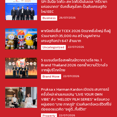
SPI จับมือ โตคิว-สห โตคิวปั้นโมเดล “ศรีราชา
แห่งอนาคต” รับคลื่นทุนโลก-ปั้นฮับเศรษฐกิจ
ใหม่ EEC
26/07/2026
Business
พาณิชย์ปลื้ม! TCEX 2026 ปิดฉากยิ่งใหญ่ ดึงผู้
ร่วมงานกว่า 35,000 คน สร้างมูลค่าทาง
เศรษฐกิจกว่า 647 ล้านบาท
22/07/2026
Uncategorized
5 แบรนด์เครือสหพัฒน์กวาดรางวัล No. 1
Brand Thailand 2026 ตอกย้ำความไว้วางใจ
จากผู้บริโภคไทย
22/07/2026
Brand Move
Pruksa x Harman Kardon เปิดประสบการณ์
ครั้งใหม่! ผ่านแคมเปญ “LIVE YOUR OWN
VIBE” ส่ง “MELODY FILM SERIES” พร้อมควง
หนุ่มฮอต “มาย ภาคภูมิ” ร่วมค้นหาจังหวะชีวิตที่ใช่
ต่อยอดแนวคิด “อยู่ดี…ทั้งชีวิต”
22/07/2026
Property