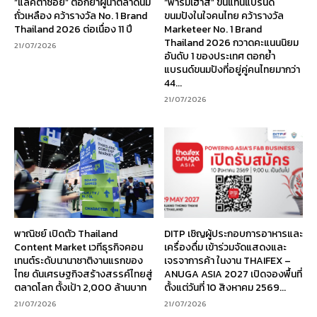
“แลคตาซอย” ตอกย้ำผู้นำตลาดนม
“ฟาร์มเฮ้าส์” ขึ้นแท่นแบรนด์
ถั่วเหลือง คว้ารางวัล No. 1 Brand
ขนมปังในใจคนไทย คว้ารางวัล
Thailand 2026 ต่อเนื่อง 11 ปี
Marketeer No. 1 Brand
Thailand 2026 กวาดคะแนนนิยม
21/07/2026
อันดับ 1 ของประเทศ ตอกย้ำ
แบรนด์ขนมปังที่อยู่คู่คนไทยมากว่า
44...
21/07/2026
พาณิชย์ เปิดตัว Thailand
DITP เชิญผู้ประกอบการอาหารและ
Content Market เวทีธุรกิจคอน
เครื่องดื่ม เข้าร่วมจัดแสดงและ
เทนต์ระดับนานาชาติงานแรกของ
เจรจาการค้า ในงาน THAIFEX –
ไทย ดันเศรษฐกิจสร้างสรรค์ไทยสู่
ANUGA ASIA 2027 เปิดจองพื้นที่
ตลาดโลก ตั้งเป้า 2,000 ล้านบาท
ตั้งแต่วันที่ 10 สิงหาคม 2569...
21/07/2026
21/07/2026