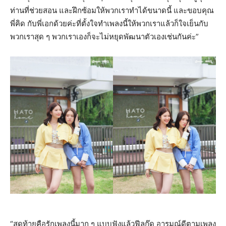
ท่านที่ช่วยสอน และฝึกซ้อมให้พวกเราทำได้ขนาดนี้ และขอบคุณ
พี่คิด กับพี่เอกด้วยค่ะที่ตั้งใจทำเพลงนี้ให้พวกเราแล้วก็ใจเย็นกับ
พวกเราสุด ๆ พวกเราเองก็จะไม่หยุดพัฒนาตัวเองเช่นกันค่ะ”
“สุดท้ายคือรักเพลงนี้มาก ๆ แบบฟังแล้วฟีลกู๊ด อารมณ์ดีตามเพลง