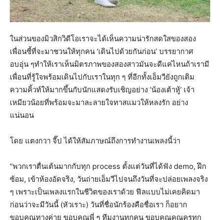
ในส่วนของมิวสิกวิดีโอเราจะได้เห็นความน่ารักสดใสของสอง
เพื่อนซี้ที่จะมาชวนให้ทุกคน ‘เดินไปด้วยกันก่อน’ บรรยากาศ
อบอุ่น ๆทำให้เราเห็นมิตรภาพของสองสาวมันจะดีแค่ไหนถ้าเรามี
เพื่อนที่รู้ใจพร้อมเดินไปกับเราในทุก ๆ ที่อีกทั้งเอ็มวียังถูกเติม
ความคิ้วท์ให้มากขึ้นกับนักแสดงรับเชิญอย่าง ‘น้องเต้าหู้’ เจ้า
เหมียวน้อยที่พร้อมจะมาละลายใจทาสแมวให้หลงรัก อย่าง
แน่นอน
โดย แตงกวา จี๊ป ได้ให้สัมภาษณ์ถึงการทำงานเพลงนี้ว่า
“พวกเราตื่นเต้นมากกับทุก process ตั้งแต่วันที่ได้ฟัง demo, ฝึก
ซ้อม, เข้าห้องอัดจริง, วันถ่ายเอ็มวีไปจนถึงวันที่จะปล่อยเพลงจริง
ๆ เพราะเป็นเพลงแรกในชีวิตของเราด้วย ฟีลแบบไม่เคยคิดมา
ก่อนว่าจะมีวันนี้ (หัวเราะ) วันที่ชื่อนักร้องคือชื่อเรา ก็อยาก
ขอบคุณทางค่าย ขอบคุณพี่ ๆ ทีมงานทุกคน ขอบคุณคุณครูทุก