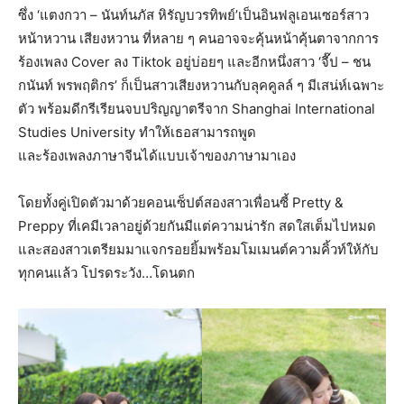
ซึ่ง ‘แตงกวา – นันท์นภัส หิรัญบวรทิพย์’เป็นอินฟลูเอนเซอร์สาว
หน้าหวาน เสียงหวาน ที่หลาย ๆ คนอาจจะคุ้นหน้าคุ้นตาจากการ
ร้องเพลง Cover ลง Tiktok อยู่บ่อยๆ และอีกหนึ่งสาว ‘จี๊ป – ชน
กนันท์ พรพฤติกร’ ก็เป็นสาวเสียงหวานกับลุคคูลล์ ๆ มีเสน่ห์เฉพาะ
ตัว พร้อมดีกรีเรียนจบปริญญาตรีจาก Shanghai International
Studies University ทำให้เธอสามารถพูด
และร้องเพลงภาษาจีนได้แบบเจ้าของภาษามาเอง
โดยทั้งคู่เปิดตัวมาด้วยคอนเซ็ปต์สองสาวเพื่อนซี้ Pretty &
Preppy ที่เคมีเวลาอยู่ด้วยกันมีแต่ความน่ารัก สดใสเต็มไปหมด
และสองสาวเตรียมมาแจกรอยยิ้มพร้อมโมเมนต์ความคิ้วท์ให้กับ
ทุกคนแล้ว โปรดระวัง…โดนตก