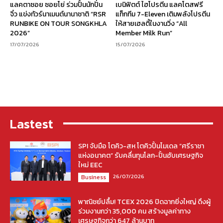
แลคตาซอย ซอยโย่ ร่วมปั้นนักปั่น
เบนิฟิตต์ ไฮโปรตีน แลคโตสฟรี
จิ๋ว แข่งทัวร์นาเมนต์นานาชาติ “RSR
แท็กทีม 7-Eleven เติมพลังโปรตีน
RUNBIKE ON TOUR SONGKHLA
ให้สายเฮลตี้ในงานวิ่ง “All
2026”
Member Milk Run”
17/07/2026
15/07/2026
Lastest
SPI จับมือ โตคิว-สห โตคิวปั้นโมเดล “ศรีราชา
แห่งอนาคต” รับคลื่นทุนโลก-ปั้นฮับเศรษฐกิจ
ใหม่ EEC
26/07/2026
Business
พาณิชย์ปลื้ม! TCEX 2026 ปิดฉากยิ่งใหญ่ ดึงผู้
ร่วมงานกว่า 35,000 คน สร้างมูลค่าทาง
เศรษฐกิจกว่า 647 ล้านบาท