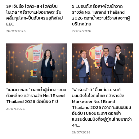
SPI จับมือ โตคิว-สห โตคิวปั้น
5 แบรนด์เครือสหพัฒน์กวาด
โมเดล “ศรีราชาแห่งอนาคต” รับ
รางวัล No. 1 Brand Thailand
คลื่นทุนโลก-ปั้นฮับเศรษฐกิจใหม่
2026 ตอกย้ำความไว้วางใจจากผู้
EEC
บริโภคไทย
26/07/2026
22/07/2026
“แลคตาซอย” ตอกย้ำผู้นำตลาดนม
“ฟาร์มเฮ้าส์” ขึ้นแท่นแบรนด์
ถั่วเหลือง คว้ารางวัล No. 1 Brand
ขนมปังในใจคนไทย คว้ารางวัล
Thailand 2026 ต่อเนื่อง 11 ปี
Marketeer No. 1 Brand
Thailand 2026 กวาดคะแนนนิยม
21/07/2026
อันดับ 1 ของประเทศ ตอกย้ำ
แบรนด์ขนมปังที่อยู่คู่คนไทยมากว่า
44...
21/07/2026