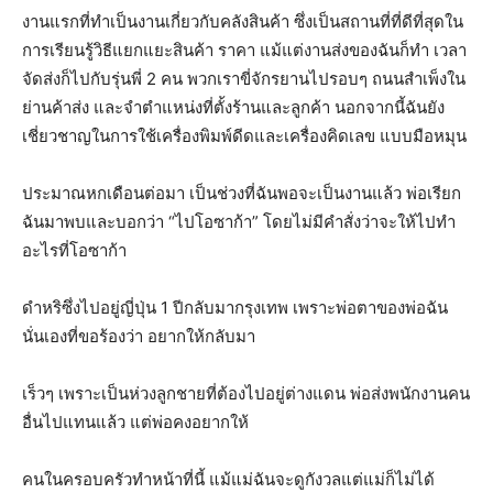
งานแรกที่ทำเป็นงานเกี่ยวกับคลังสินค้า ซึ่งเป็นสถานที่ที่ดีที่สุดใน
การเรียนรู้วิธีแยกแยะสินค้า ราคา แม้แต่งานส่งของฉันก็ทำ เวลา
จัดส่งก็ไปกับรุ่นพี่ 2 คน พวกเราขี่จักรยานไปรอบๆ ถนนสำเพ็งใน
ย่านค้าส่ง และจำตำแหน่งที่ตั้งร้านและลูกค้า นอกจากนี้ฉันยัง
เชี่ยวชาญในการใช้เครื่องพิมพ์ดีดและเครื่องคิดเลข แบบมือหมุน
ประมาณหกเดือนต่อมา เป็นช่วงที่ฉันพอจะเป็นงานแล้ว พ่อเรียก
ฉันมาพบและบอกว่า “ไปโอซาก้า” โดยไม่มีคำสั่งว่าจะให้ไปทำ
อะไรที่โอซาก้า
ดำหริซึ่งไปอยู่ญี่ปุ่น 1 ปีกลับมากรุงเทพ เพราะพ่อตาของพ่อฉัน
นั่นเองที่ขอร้องว่า อยากให้กลับมา
เร็วๆ เพราะเป็นห่วงลูกชายที่ต้องไปอยู่ต่างแดน พ่อส่งพนักงานคน
อื่นไปแทนแล้ว แต่พ่อคงอยากให้
คนในครอบครัวทำหน้าที่นี้ แม้แม่ฉันจะดูกังวลแต่แม่ก็ไม่ได้