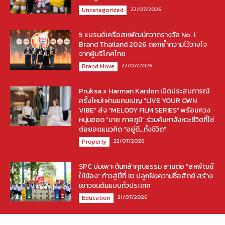
22/07/2026
Uncategorized
5 แบรนด์เครือสหพัฒน์กวาดรางวัล No. 1
Brand Thailand 2026 ตอกย้ำความไว้วางใจ
จากผู้บริโภคไทย
22/07/2026
Brand Move
Pruksa x Harman Kardon เปิดประสบการณ์
ครั้งใหม่! ผ่านแคมเปญ “LIVE YOUR OWN
VIBE” ส่ง “MELODY FILM SERIES” พร้อมควง
หนุ่มฮอต “มาย ภาคภูมิ” ร่วมค้นหาจังหวะชีวิตที่ใช่
ต่อยอดแนวคิด “อยู่ดี…ทั้งชีวิต”
22/07/2026
Property
SPC บ่มเพาะต้นกล้าคุณธรรม สานต่อ “สหพัฒน์
ให้น้อง” ก้าวสู่ปีที่ 10 ปลูกฝังความซื่อสัตย์ สร้าง
เยาวชนต้นแบบทั่วประเทศ
21/07/2026
Education