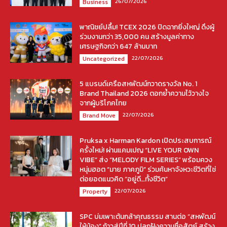
26/07/2026
Business
พาณิชย์ปลื้ม! TCEX 2026 ปิดฉากยิ่งใหญ่ ดึงผู้
ร่วมงานกว่า 35,000 คน สร้างมูลค่าทาง
เศรษฐกิจกว่า 647 ล้านบาท
22/07/2026
Uncategorized
5 แบรนด์เครือสหพัฒน์กวาดรางวัล No. 1
Brand Thailand 2026 ตอกย้ำความไว้วางใจ
จากผู้บริโภคไทย
22/07/2026
Brand Move
Pruksa x Harman Kardon เปิดประสบการณ์
ครั้งใหม่! ผ่านแคมเปญ “LIVE YOUR OWN
VIBE” ส่ง “MELODY FILM SERIES” พร้อมควง
หนุ่มฮอต “มาย ภาคภูมิ” ร่วมค้นหาจังหวะชีวิตที่ใช่
ต่อยอดแนวคิด “อยู่ดี…ทั้งชีวิต”
22/07/2026
Property
SPC บ่มเพาะต้นกล้าคุณธรรม สานต่อ “สหพัฒน์
ให้น้อง” ก้าวสู่ปีที่ 10 ปลูกฝังความซื่อสัตย์ สร้าง