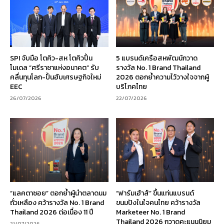
SPI จับมือ โตคิว-สห โตคิวปั้น
5 แบรนด์เครือสหพัฒน์กวาด
โมเดล “ศรีราชาแห่งอนาคต” รับ
รางวัล No. 1 Brand Thailand
คลื่นทุนโลก-ปั้นฮับเศรษฐกิจใหม่
2026 ตอกย้ำความไว้วางใจจากผู้
EEC
บริโภคไทย
26/07/2026
22/07/2026
“แลคตาซอย” ตอกย้ำผู้นำตลาดนม
“ฟาร์มเฮ้าส์” ขึ้นแท่นแบรนด์
ถั่วเหลือง คว้ารางวัล No. 1 Brand
ขนมปังในใจคนไทย คว้ารางวัล
Thailand 2026 ต่อเนื่อง 11 ปี
Marketeer No. 1 Brand
Thailand 2026 กวาดคะแนนนิยม
21/07/2026