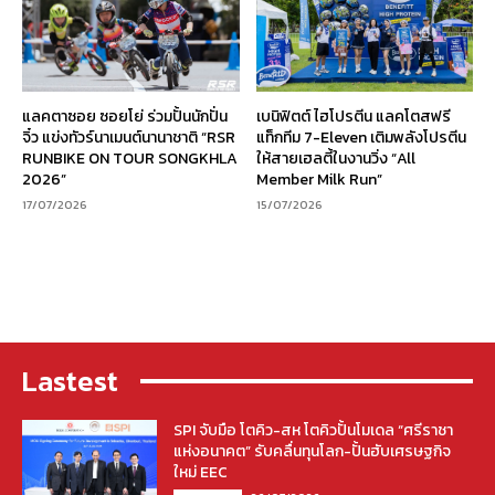
แลคตาซอย ซอยโย่ ร่วมปั้นนักปั่น
เบนิฟิตต์ ไฮโปรตีน แลคโตสฟรี
จิ๋ว แข่งทัวร์นาเมนต์นานาชาติ “RSR
แท็กทีม 7-Eleven เติมพลังโปรตีน
RUNBIKE ON TOUR SONGKHLA
ให้สายเฮลตี้ในงานวิ่ง “All
2026”
Member Milk Run”
17/07/2026
15/07/2026
Lastest
SPI จับมือ โตคิว-สห โตคิวปั้นโมเดล “ศรีราชา
แห่งอนาคต” รับคลื่นทุนโลก-ปั้นฮับเศรษฐกิจ
ใหม่ EEC