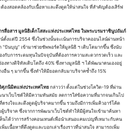
ต้องสอดคล้องกับเนื้อหาและดึงดูดให้น่าสนใจ ที่สำคัญต้องเสิร์ฟ
รสื่อสาร มูลนิธิเด็กโสสะแห่งประเทศไทย ในพระบรมราชินูปถัมภ์
น์ตั้งแต่ปี 2554 ซึ่งในช่วงนั้นจะเน้นการบริจาคออนไลน์ผ่านหน้า
ปันบุญ” เข้ามาช่วยซัพพอร์ตให้มูลนิธิ ฯ เติบโตมากขึ้น ซึ่งนับ
้องกับการระดมทุนในปัจจุบันที่ต้องการความสะดวกรวดเร็ว และ
องทางดิจิทัลเติบโตถึง 40% ซึ่งทางมูลนิธิ ฯ ได้พัฒนาตนเองอยู่
งอื่น ๆ มากขึ้น ซึ่งทำให้มียอดกลับมาบริจาคซ้ำถึง 15%
นิธิศุภนิมิตแห่งประเทศไทย
กล่าวว่า
ตั้งแต่ในช่วงโควิด-19 ที่ผ่าน
พัฒนาเว็บไซต์ให้มีความทันสมัย ลดการใส่ข้อความที่มากจนเกินไป
ตรงใจและดึงดูดผู้บริจาคมากขึ้น รวมถึงมีการเพิ่มคิวอาร์โค้ด
ับผู้บริจาค ซึ่งจากการพัฒนาเว็บไซต์ทำให้มีผู้สนใจเข้ามาค้นหา
ะเห็นได้ว่าการสร้างคอนเทนต์เพื่อนำเสนอแคมเปญที่เหมาะกับคน
มเนื้อหาที่ดึงดูดและบอกเล่าเรื่องราวที่น่าสนใจ สามารถเพิ่ม
ย