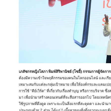
เภสัชกรหญิงโสภา พิมพ์สิริพานิชย์ (โซอี้) กรรมการผู้จัดการ
ต้องมีความเข้าใจพฤติกรรมของคนในโลกออนไลน์ และเรียนร
เหมาะสมกับแต่ละกลุ่มเป้าหมาย เพื่อให้องค์กรและแคมเปญเป็นที
การใช้ “คีย์เวิร์ด” ที่เกี่ยวกับเรื่องทำบุญ หรือการบริจาค ซ
มา เพื่อนำมาสร้างคอนเทนต์ที่จะสื่อสารออกไป โดยเทคนิค
ใช้รูปภาพที่ดึงดูด เพราะจะเป็นสิ่งแรกที่สะดุดตา และนำม
ประกอบด้วย
2
ส่วน ได้แก่
1.
เนื้อหาของสิ่งที่อยากจะบอก
ต้