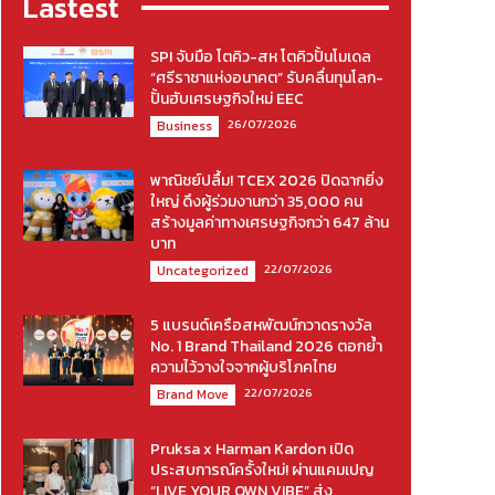
Lastest
SPI จับมือ โตคิว-สห โตคิวปั้นโมเดล
“ศรีราชาแห่งอนาคต” รับคลื่นทุนโลก-
ปั้นฮับเศรษฐกิจใหม่ EEC
26/07/2026
Business
พาณิชย์ปลื้ม! TCEX 2026 ปิดฉากยิ่ง
ใหญ่ ดึงผู้ร่วมงานกว่า 35,000 คน
สร้างมูลค่าทางเศรษฐกิจกว่า 647 ล้าน
บาท
22/07/2026
Uncategorized
5 แบรนด์เครือสหพัฒน์กวาดรางวัล
No. 1 Brand Thailand 2026 ตอกย้ำ
ความไว้วางใจจากผู้บริโภคไทย
22/07/2026
Brand Move
Pruksa x Harman Kardon เปิด
ประสบการณ์ครั้งใหม่! ผ่านแคมเปญ
“LIVE YOUR OWN VIBE” ส่ง