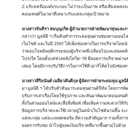
2.
บริบทหรือองค์ประกอบ
ไม่ว่าจะเป็นภาพ หรือเสียงเพลงจะ
คอนเทนต์ในเวลาที่เหมาะกับแต่ละกลุ่มเป้าหมาย
นางสาวจันทิรา สมบุญเกิด ผู้อำนวยการฝ่ายพัฒนาทุนและกา
กล่าวว่า มูลนิธิ ฯ เริ่มต้นทำการระดมทุนผ่านช่องทางออนไล
เว็บไซต์ และในปี 2561 ได้เพิ่มช่องทางในการบริจาคโดยนำ “
ว่าตอบโจทย์พฤติกรรมของผู้บริจาคที่เปลี่ยนไปและสอดคล
โปร่งใส โดยตั้งแต่ช่วงหลังโควิด-19 มียอดการบริจาคผ่านช่
เสมอ โดยมีการปรับวิธีการในการใช้คิวอาร์โค้ดไปยังช่องทา
นางสาวสิริอนันต์ เฉลียวสันติกุล ผู้จัดการฝ่ายระดมทุน มูล
มา
มูลนิธิ ฯ ได้ปรับตัวหันมาระดมทุนผ่านดิจิทัล โดยการ
ปรับการเล่าเรื่องโดยใช้รูปภาพ และหันมาพัฒนาคอนเทนต์ที่
ทั้งในส่วนออนไลน์และสื่อสิ่งพิมพ์ เพื่อเพิ่มความสะดวกให้ก
ข้อมูลการบริจาคและใช้เวลาอยู่ในหน้าเว็บไซต์นานขึ้น จ
แต่ละกลุ่ม แต่ละแพลตฟอร์ม มีความสำคัญมาก รวมทั้งการเพิ่
ยอดการรับชม นำไปสู่ยอดเงินบริจาคที่มากขึ้นตามไปด้ว