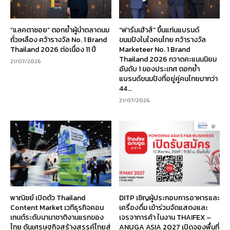
“แลคตาซอย” ตอกย้ำผู้นำตลาดนม
“ฟาร์มเฮ้าส์” ขึ้นแท่นแบรนด์
ถั่วเหลือง คว้ารางวัล No. 1 Brand
ขนมปังในใจคนไทย คว้ารางวัล
Thailand 2026 ต่อเนื่อง 11 ปี
Marketeer No. 1 Brand
Thailand 2026 กวาดคะแนนนิยม
21/07/2026
อันดับ 1 ของประเทศ ตอกย้ำ
แบรนด์ขนมปังที่อยู่คู่คนไทยมากว่า
44...
21/07/2026
พาณิชย์ เปิดตัว Thailand
DITP เชิญผู้ประกอบการอาหารและ
Content Market เวทีธุรกิจคอน
เครื่องดื่ม เข้าร่วมจัดแสดงและ
เทนต์ระดับนานาชาติงานแรกของ
เจรจาการค้า ในงาน THAIFEX –
ไทย ดันเศรษฐกิจสร้างสรรค์ไทยสู่
ANUGA ASIA 2027 เปิดจองพื้นที่