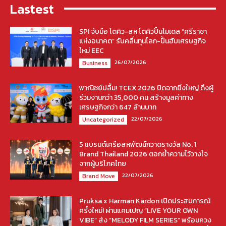
Lastest
SPI จับมือ โตคิว-สห โตคิวปั้นโมเดล “ศรีราชา
แห่งอนาคต” รับคลื่นทุนโลก-ปั้นฮับเศรษฐกิจ
ใหม่ EEC
26/07/2026
Business
พาณิชย์ปลื้ม! TCEX 2026 ปิดฉากยิ่งใหญ่ ดึงผู้
ร่วมงานกว่า 35,000 คน สร้างมูลค่าทาง
เศรษฐกิจกว่า 647 ล้านบาท
22/07/2026
Uncategorized
5 แบรนด์เครือสหพัฒน์กวาดรางวัล No. 1
Brand Thailand 2026 ตอกย้ำความไว้วางใจ
จากผู้บริโภคไทย
22/07/2026
Brand Move
Pruksa x Harman Kardon เปิดประสบการณ์
ครั้งใหม่! ผ่านแคมเปญ “LIVE YOUR OWN
VIBE” ส่ง “MELODY FILM SERIES” พร้อมควง