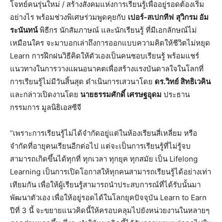
โจทย์คนรุ่นใหม่ / สร้างสังคมแห่งการเรียนรู้เพื่ออยู่รอดต้องเริ่ม
อย่างไร พร้อมช่วงพิเศษร่วมพูดคุยกับ
เปอร์
-สเปกทีฟ
สุวิกรม อัม
ระนันทน์
พิธีกร นักสัมภาษณ์ และนักเรียนรู้ ที่มีเอกลักษณ์ไม่
เหมือนใคร จะมาบอกเล่าถึงการออกแบบความคิดให้ชีวิตไม่หยุด
Learn การฝึกฝนวิธีคิดให้ตัวเองเป็นคนชอบเรียนรู้ พร้อมแชร์
แนวทางในการวางแผนอนาคตเพื่อสร้างแรงบันดาลใจในโลกที่
การเรียนรู้ไม่มีวันสิ้นสุด ดำเนินการเสวนาโดย
ดร.วิทย์ สิทธิเวคิน
และกล่าวเปิดงานโดย
นายธรรมศักดิ์ เศรษฐอุดม
ประธาน
กรรมการ มูลนิธิเอสซีจี
“เพราะการเรียนรู้ไม่ได้จำกัดอยู่แต่ในห้องเรียนสี่เหลี่ยม หรือ
จำกัดที่อายุคนเรียนอีกต่อไป แต่จะเป็นการเรียนรู้ที่ไม่รู้จบ
สามารถเกิดขึ้นได้ทุกที่ ทุกเวลา ทุกยุค ทุกสมัย เป็น Lifelong
Learning เป็นการเปิดโอกาสให้ทุกคนสามารถเรียนรู้ได้อย่างเท่า
เทียมกัน เพื่อให้ผู้เรียนรู้สามารถนำประสบการณ์ที่ได้รับนั้นมา
พัฒนาตัวเอง เพื่อให้อยู่รอดได้ในโลกยุคปัจจุบัน Learn to Earn
ปีที่ 3 นี้ จะขยายแนวคิดนี้ให้ครอบคลุมไปยังหน่วยงานในหลายๆ