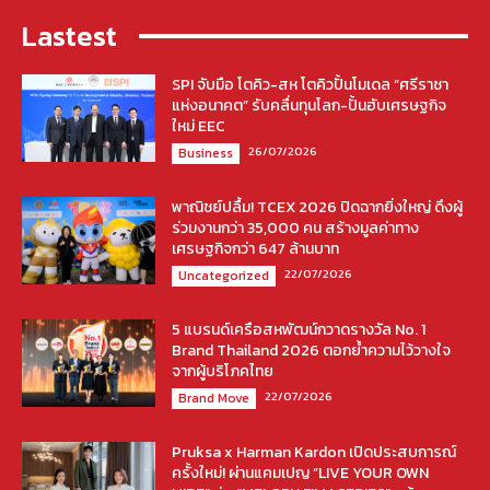
Lastest
SPI จับมือ โตคิว-สห โตคิวปั้นโมเดล “ศรีราชา
แห่งอนาคต” รับคลื่นทุนโลก-ปั้นฮับเศรษฐกิจ
ใหม่ EEC
26/07/2026
Business
พาณิชย์ปลื้ม! TCEX 2026 ปิดฉากยิ่งใหญ่ ดึงผู้
ร่วมงานกว่า 35,000 คน สร้างมูลค่าทาง
เศรษฐกิจกว่า 647 ล้านบาท
22/07/2026
Uncategorized
5 แบรนด์เครือสหพัฒน์กวาดรางวัล No. 1
Brand Thailand 2026 ตอกย้ำความไว้วางใจ
จากผู้บริโภคไทย
22/07/2026
Brand Move
Pruksa x Harman Kardon เปิดประสบการณ์
ครั้งใหม่! ผ่านแคมเปญ “LIVE YOUR OWN