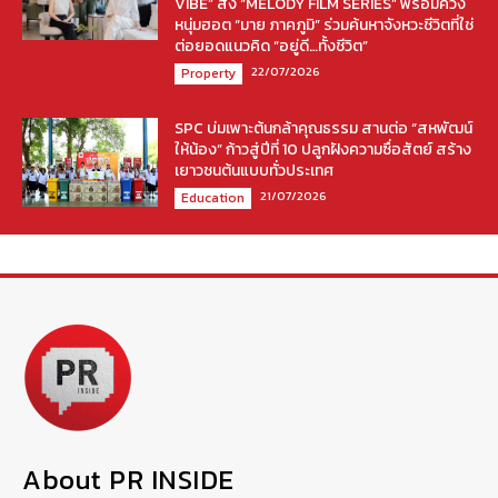
VIBE” ส่ง “MELODY FILM SERIES” พร้อมควง
หนุ่มฮอต “มาย ภาคภูมิ” ร่วมค้นหาจังหวะชีวิตที่ใช่
ต่อยอดแนวคิด “อยู่ดี…ทั้งชีวิต”
22/07/2026
Property
SPC บ่มเพาะต้นกล้าคุณธรรม สานต่อ “สหพัฒน์
ให้น้อง” ก้าวสู่ปีที่ 10 ปลูกฝังความซื่อสัตย์ สร้าง
เยาวชนต้นแบบทั่วประเทศ
21/07/2026
Education
About PR INSIDE