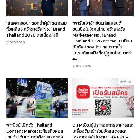
“แลคตาซอย” ตอกย้ำผู้นำตลาดนม
“ฟาร์มเฮ้าส์” ขึ้นแท่นแบรนด์
ถั่วเหลือง คว้ารางวัล No. 1 Brand
ขนมปังในใจคนไทย คว้ารางวัล
Thailand 2026 ต่อเนื่อง 11 ปี
Marketeer No. 1 Brand
Thailand 2026 กวาดคะแนนนิยม
21/07/2026
อันดับ 1 ของประเทศ ตอกย้ำ
แบรนด์ขนมปังที่อยู่คู่คนไทยมากว่า
44...
21/07/2026
พาณิชย์ เปิดตัว Thailand
DITP เชิญผู้ประกอบการอาหารและ
Content Market เวทีธุรกิจคอน
เครื่องดื่ม เข้าร่วมจัดแสดงและ
เทนต์ระดับนานาชาติงานแรกของ
เจรจาการค้า ในงาน THAIFEX –