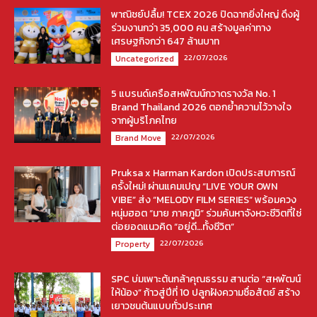
พาณิชย์ปลื้ม! TCEX 2026 ปิดฉากยิ่งใหญ่ ดึงผู้
ร่วมงานกว่า 35,000 คน สร้างมูลค่าทาง
เศรษฐกิจกว่า 647 ล้านบาท
22/07/2026
Uncategorized
5 แบรนด์เครือสหพัฒน์กวาดรางวัล No. 1
Brand Thailand 2026 ตอกย้ำความไว้วางใจ
จากผู้บริโภคไทย
22/07/2026
Brand Move
Pruksa x Harman Kardon เปิดประสบการณ์
ครั้งใหม่! ผ่านแคมเปญ “LIVE YOUR OWN
VIBE” ส่ง “MELODY FILM SERIES” พร้อมควง
หนุ่มฮอต “มาย ภาคภูมิ” ร่วมค้นหาจังหวะชีวิตที่ใช่
ต่อยอดแนวคิด “อยู่ดี…ทั้งชีวิต”
22/07/2026
Property
SPC บ่มเพาะต้นกล้าคุณธรรม สานต่อ “สหพัฒน์
ให้น้อง” ก้าวสู่ปีที่ 10 ปลูกฝังความซื่อสัตย์ สร้าง
เยาวชนต้นแบบทั่วประเทศ