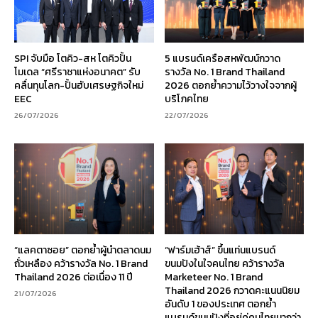
SPI จับมือ โตคิว-สห โตคิวปั้น
5 แบรนด์เครือสหพัฒน์กวาด
โมเดล “ศรีราชาแห่งอนาคต” รับ
รางวัล No. 1 Brand Thailand
คลื่นทุนโลก-ปั้นฮับเศรษฐกิจใหม่
2026 ตอกย้ำความไว้วางใจจากผู้
EEC
บริโภคไทย
26/07/2026
22/07/2026
“แลคตาซอย” ตอกย้ำผู้นำตลาดนม
“ฟาร์มเฮ้าส์” ขึ้นแท่นแบรนด์
ถั่วเหลือง คว้ารางวัล No. 1 Brand
ขนมปังในใจคนไทย คว้ารางวัล
Thailand 2026 ต่อเนื่อง 11 ปี
Marketeer No. 1 Brand
Thailand 2026 กวาดคะแนนนิยม
21/07/2026
อันดับ 1 ของประเทศ ตอกย้ำ
แบรนด์ขนมปังที่อยู่คู่คนไทยมากว่า