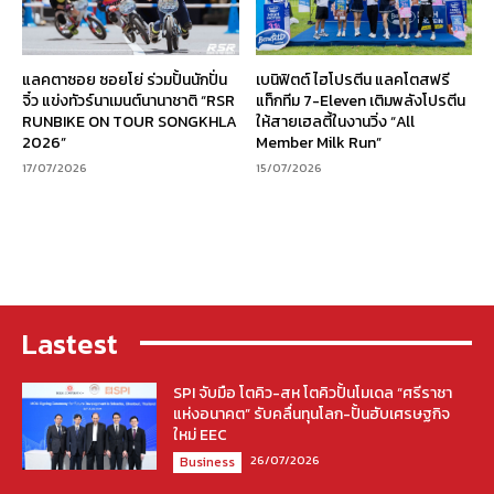
แลคตาซอย ซอยโย่ ร่วมปั้นนักปั่น
เบนิฟิตต์ ไฮโปรตีน แลคโตสฟรี
จิ๋ว แข่งทัวร์นาเมนต์นานาชาติ “RSR
แท็กทีม 7-Eleven เติมพลังโปรตีน
RUNBIKE ON TOUR SONGKHLA
ให้สายเฮลตี้ในงานวิ่ง “All
2026”
Member Milk Run”
17/07/2026
15/07/2026
Lastest
SPI จับมือ โตคิว-สห โตคิวปั้นโมเดล “ศรีราชา
แห่งอนาคต” รับคลื่นทุนโลก-ปั้นฮับเศรษฐกิจ
ใหม่ EEC
26/07/2026
Business