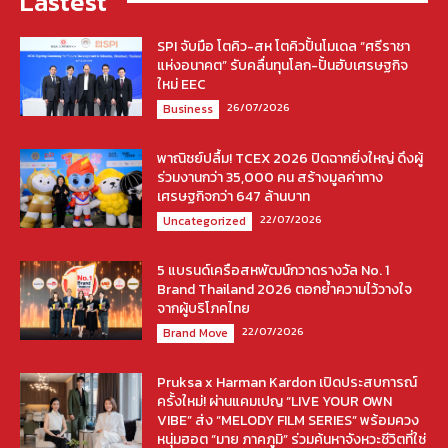
Lastest
SPI จับมือ โตคิว-สห โตคิวปั้นโมเดล “ศรีราชา
แห่งอนาคต” รับคลื่นทุนโลก-ปั้นฮับเศรษฐกิจ
ใหม่ EEC
26/07/2026
Business
พาณิชย์ปลื้ม! TCEX 2026 ปิดฉากยิ่งใหญ่ ดึงผู้
ร่วมงานกว่า 35,000 คน สร้างมูลค่าทาง
เศรษฐกิจกว่า 647 ล้านบาท
22/07/2026
Uncategorized
5 แบรนด์เครือสหพัฒน์กวาดรางวัล No. 1
Brand Thailand 2026 ตอกย้ำความไว้วางใจ
จากผู้บริโภคไทย
22/07/2026
Brand Move
Pruksa x Harman Kardon เปิดประสบการณ์
ครั้งใหม่! ผ่านแคมเปญ “LIVE YOUR OWN
VIBE” ส่ง “MELODY FILM SERIES” พร้อมควง
หนุ่มฮอต “มาย ภาคภูมิ” ร่วมค้นหาจังหวะชีวิตที่ใช่