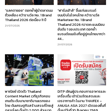
“แลคตาซอย” ตอกย้ำผู้นำตลาดนม
“ฟาร์มเฮ้าส์” ขึ้นแท่นแบรนด์
ถั่วเหลือง คว้ารางวัล No. 1 Brand
ขนมปังในใจคนไทย คว้ารางวัล
Thailand 2026 ต่อเนื่อง 11 ปี
Marketeer No. 1 Brand
Thailand 2026 กวาดคะแนนนิยม
21/07/2026
อันดับ 1 ของประเทศ ตอกย้ำ
แบรนด์ขนมปังที่อยู่คู่คนไทยมากว่า
44...
21/07/2026
พาณิชย์ เปิดตัว Thailand
DITP เชิญผู้ประกอบการอาหารและ
Content Market เวทีธุรกิจคอน
เครื่องดื่ม เข้าร่วมจัดแสดงและ
เทนต์ระดับนานาชาติงานแรกของ
เจรจาการค้า ในงาน THAIFEX –
ไทย ดันเศรษฐกิจสร้างสรรค์ไทยสู่
ANUGA ASIA 2027 เปิดจองพื้นที่
ตลาดโลก ตั้งเป้า 2,000 ล้านบาท
ตั้งแต่วันที่ 10 สิงหาคม 2569...