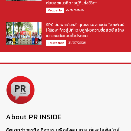
ต่อยอดแนวคิด “อยู่ดี…ทั้งชีวิต”
22/07/2026
Property
SPC บ่มเพาะต้นกล้าคุณธรรม สานต่อ “สหพัฒน์
ให้น้อง” ก้าวสู่ปีที่ 10 ปลูกฝังความซื่อสัตย์ สร้าง
เยาวชนต้นแบบทั่วประเทศ
21/07/2026
Education
About PR INSIDE
อัพเดทข่าวธุรกิจ กิจกรรมเพื่อสังคม เทรนด์และไลฟ์สไตล์