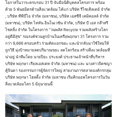
โอกาสในวาระครบรอบ 31 ปี จับมือนิติบุคคลโครงการ พร้อม
ด้วย 5 พันธมิตรด้านสิ่งแวดล้อม ได้แก่ บริษัท รีไซเคิลเดย์ จำกัด
, บริษัท ทีพีบีไอ จำกัด (มหาชน), บริษัท เอสซีจี เคมิคอลล์ จำกัด
(มหาชน), บริษัท ไททัน อินโนเวชัน จำกัด, บริษัท บี เอส กล๊าสรี
ไซคลิ่ง จำกัด ในโครงการ “วนพลัส Recycle รวมพลังสร้างโลก
อยู่ดีมีสุข” รณรงค์ชวนลูกบ้านในเครือพฤกษา 31 โครงการ รวม
กว่า 9,666 ครอบครัว ร่วมคัดแยกขยะ และนำกลับมาใช้ใหม่ให้
ถูกวิธี มุ่งป้าหมายลดปริมาณขยะ ลดโลกร้อน สร้างสิ่งแวดล้อมที่
น่าอยู่ นำทีมโดย นายปิยะ ประยงค์ ประธานเจ้าหน้าที่บริหาร
บริษัท พฤกษา เรียลเอสเตท จำกัด (มหาชน) และ นางสาวจิตชญา
ตู้จินดา รองกรรมการผู้จัดการใหญ่ สายงานการตลาดองค์กรกลุ่ม
บริษัท พฤกษา โฮลดิ้ง จำกัด (มหาชน เริ่มคิกออฟโครงการในวัน
สิ่งแวดล้อมโลก 5 มิถุนายนนี้