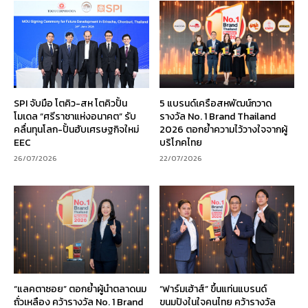
SPI จับมือ โตคิว-สห โตคิวปั้น
5 แบรนด์เครือสหพัฒน์กวาด
โมเดล “ศรีราชาแห่งอนาคต” รับ
รางวัล No. 1 Brand Thailand
คลื่นทุนโลก-ปั้นฮับเศรษฐกิจใหม่
2026 ตอกย้ำความไว้วางใจจากผู้
EEC
บริโภคไทย
26/07/2026
22/07/2026
“แลคตาซอย” ตอกย้ำผู้นำตลาดนม
“ฟาร์มเฮ้าส์” ขึ้นแท่นแบรนด์
ถั่วเหลือง คว้ารางวัล No. 1 Brand
ขนมปังในใจคนไทย คว้ารางวัล