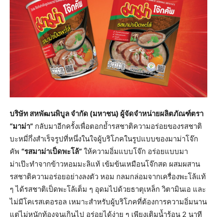
บริษัท สหพัฒนพิบูล จำกัด (มหาชน) ผู้จัดจำหน่ายผลิตภัณฑ์ตรา
“มาม่า”
กลับมาอีกครั้งเพื่อตอกย้ำรสชาติความอร่อยของรสชาติ
บะหมี่กึ่งสำเร็จรูปที่หนึ่งในใจผู้บริโภคในรูปแบบของมาม่าโจ๊ก
คัพ
“รสมาม่าเป็ดพะโล้”
ให้ความอิ่มแบบโจ๊ก อร่อยแบบมา
ม่าเป๊ะทำจากข้าวหอมมะลิแท้ เข้มข้นเหมือนโจ๊กสด ผสมผสาน
รสชาติความอร่อยอย่างลงตัว หอม กลมกล่อมจากเครื่องพะโล้แท้
ๆ ได้รสชาติเป็ดพะโล้เต็ม ๆ อุดมไปด้วยธาตุเหล็ก วิตามินเอ และ
ไม่มีโคเรสเตอรอล เหมาะสำหรับผู้บริโภคที่ต้องการความอิ่มนาน
แต่ไม่หนักท้องจนเกินไป อร่อยได้ง่าย ๆ เพียงเติมน้ำร้อน 2 นาที