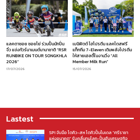
แลคตาซอย ซอยโย่ ร่วมปั้นนักปั่น
เบนิฟิตต์ ไฮโปรตีน แลคโตสฟรี
จิ๋ว แข่งทัวร์นาเมนต์นานาชาติ “RSR
แท็กทีม 7-Eleven เติมพลังโปรตีน
RUNBIKE ON TOUR SONGKHLA
ให้สายเฮลตี้ในงานวิ่ง “All
2026”
Member Milk Run”
17/07/2026
15/07/2026
Lastest
SPI จับมือ โตคิว-สห โตคิวปั้นโมเดล “ศรีราชา
แห่งอนาคต” รับคลื่นทุนโลก-ปั้นฮับเศรษฐกิจ