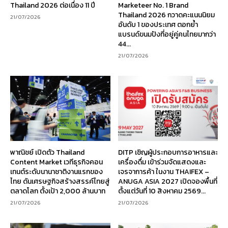
Thailand 2026 ต่อเนื่อง 11 ปี
Marketeer No. 1 Brand
Thailand 2026 กวาดคะแนนนิยม
21/07/2026
อันดับ 1 ของประเทศ ตอกย้ำ
แบรนด์ขนมปังที่อยู่คู่คนไทยมากว่า
44...
21/07/2026
พาณิชย์ เปิดตัว Thailand
DITP เชิญผู้ประกอบการอาหารและ
Content Market เวทีธุรกิจคอน
เครื่องดื่ม เข้าร่วมจัดแสดงและ
เทนต์ระดับนานาชาติงานแรกของ
เจรจาการค้า ในงาน THAIFEX –
ไทย ดันเศรษฐกิจสร้างสรรค์ไทยสู่
ANUGA ASIA 2027 เปิดจองพื้นที่
ตลาดโลก ตั้งเป้า 2,000 ล้านบาท
ตั้งแต่วันที่ 10 สิงหาคม 2569...
21/07/2026
21/07/2026