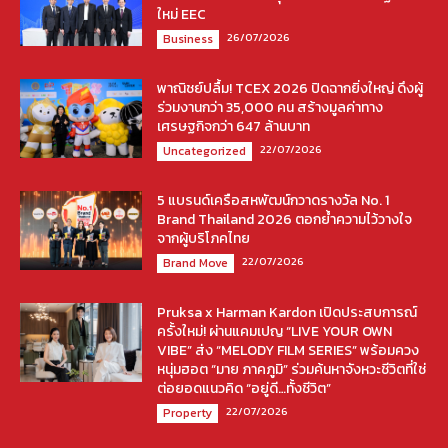
ใหม่ EEC
26/07/2026
Business
พาณิชย์ปลื้ม! TCEX 2026 ปิดฉากยิ่งใหญ่ ดึงผู้
ร่วมงานกว่า 35,000 คน สร้างมูลค่าทาง
เศรษฐกิจกว่า 647 ล้านบาท
22/07/2026
Uncategorized
5 แบรนด์เครือสหพัฒน์กวาดรางวัล No. 1
Brand Thailand 2026 ตอกย้ำความไว้วางใจ
จากผู้บริโภคไทย
22/07/2026
Brand Move
Pruksa x Harman Kardon เปิดประสบการณ์
ครั้งใหม่! ผ่านแคมเปญ “LIVE YOUR OWN
VIBE” ส่ง “MELODY FILM SERIES” พร้อมควง
หนุ่มฮอต “มาย ภาคภูมิ” ร่วมค้นหาจังหวะชีวิตที่ใช่
ต่อยอดแนวคิด “อยู่ดี…ทั้งชีวิต”
22/07/2026
Property