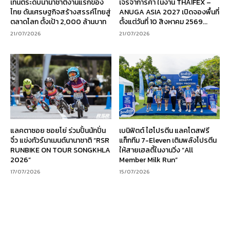
เทนต์ระดับนานาชาติงานแรกของ
เจรจาการค้า ในงาน THAIFEX –
ไทย ดันเศรษฐกิจสร้างสรรค์ไทยสู่
ANUGA ASIA 2027 เปิดจองพื้นที่
ตลาดโลก ตั้งเป้า 2,000 ล้านบาท
ตั้งแต่วันที่ 10 สิงหาคม 2569...
21/07/2026
21/07/2026
แลคตาซอย ซอยโย่ ร่วมปั้นนักปั่น
เบนิฟิตต์ ไฮโปรตีน แลคโตสฟรี
จิ๋ว แข่งทัวร์นาเมนต์นานาชาติ “RSR
แท็กทีม 7-Eleven เติมพลังโปรตีน
RUNBIKE ON TOUR SONGKHLA
ให้สายเฮลตี้ในงานวิ่ง “All
2026”
Member Milk Run”
17/07/2026
15/07/2026