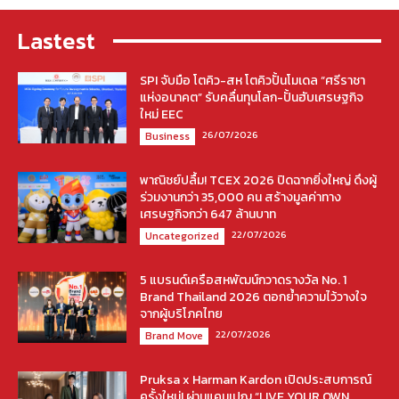
Lastest
SPI จับมือ โตคิว-สห โตคิวปั้นโมเดล “ศรีราชา
แห่งอนาคต” รับคลื่นทุนโลก-ปั้นฮับเศรษฐกิจ
ใหม่ EEC
26/07/2026
Business
พาณิชย์ปลื้ม! TCEX 2026 ปิดฉากยิ่งใหญ่ ดึงผู้
ร่วมงานกว่า 35,000 คน สร้างมูลค่าทาง
เศรษฐกิจกว่า 647 ล้านบาท
22/07/2026
Uncategorized
5 แบรนด์เครือสหพัฒน์กวาดรางวัล No. 1
Brand Thailand 2026 ตอกย้ำความไว้วางใจ
จากผู้บริโภคไทย
22/07/2026
Brand Move
Pruksa x Harman Kardon เปิดประสบการณ์
ครั้งใหม่! ผ่านแคมเปญ “LIVE YOUR OWN