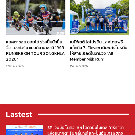
แลคตาซอย ซอยโย่ ร่วมปั้นนักปั่น
เบนิฟิตต์ ไฮโปรตีน แลคโตสฟรี
จิ๋ว แข่งทัวร์นาเมนต์นานาชาติ “RSR
แท็กทีม 7-Eleven เติมพลังโปรตีน
RUNBIKE ON TOUR SONGKHLA
ให้สายเฮลตี้ในงานวิ่ง “All
2026”
Member Milk Run”
17/07/2026
15/07/2026
Lastest
SPI จับมือ โตคิว-สห โตคิวปั้นโมเดล “ศรีราชา
แห่งอนาคต” รับคลื่นทุนโลก-ปั้นฮับเศรษฐกิจ