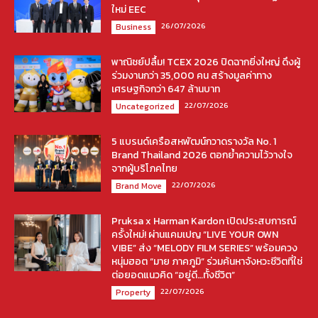
ใหม่ EEC
26/07/2026
Business
พาณิชย์ปลื้ม! TCEX 2026 ปิดฉากยิ่งใหญ่ ดึงผู้
ร่วมงานกว่า 35,000 คน สร้างมูลค่าทาง
เศรษฐกิจกว่า 647 ล้านบาท
22/07/2026
Uncategorized
5 แบรนด์เครือสหพัฒน์กวาดรางวัล No. 1
Brand Thailand 2026 ตอกย้ำความไว้วางใจ
จากผู้บริโภคไทย
22/07/2026
Brand Move
Pruksa x Harman Kardon เปิดประสบการณ์
ครั้งใหม่! ผ่านแคมเปญ “LIVE YOUR OWN
VIBE” ส่ง “MELODY FILM SERIES” พร้อมควง
หนุ่มฮอต “มาย ภาคภูมิ” ร่วมค้นหาจังหวะชีวิตที่ใช่
ต่อยอดแนวคิด “อยู่ดี…ทั้งชีวิต”
22/07/2026
Property