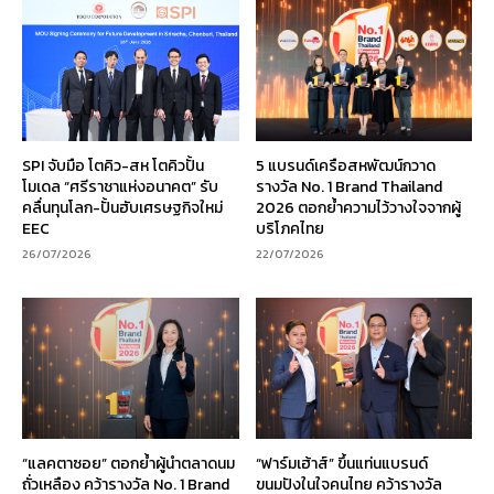
SPI จับมือ โตคิว-สห โตคิวปั้น
5 แบรนด์เครือสหพัฒน์กวาด
โมเดล “ศรีราชาแห่งอนาคต” รับ
รางวัล No. 1 Brand Thailand
คลื่นทุนโลก-ปั้นฮับเศรษฐกิจใหม่
2026 ตอกย้ำความไว้วางใจจากผู้
EEC
บริโภคไทย
26/07/2026
22/07/2026
“แลคตาซอย” ตอกย้ำผู้นำตลาดนม
“ฟาร์มเฮ้าส์” ขึ้นแท่นแบรนด์
ถั่วเหลือง คว้ารางวัล No. 1 Brand
ขนมปังในใจคนไทย คว้ารางวัล