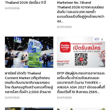
Thailand 2026 ต่อเนื่อง 11 ปี
Marketeer No. 1 Brand
Thailand 2026 กวาดคะแนนนิยม
21/07/2026
อันดับ 1 ของประเทศ ตอกย้ำ
แบรนด์ขนมปังที่อยู่คู่คนไทยมากว่า
44...
21/07/2026
พาณิชย์ เปิดตัว Thailand
DITP เชิญผู้ประกอบการอาหารและ
Content Market เวทีธุรกิจคอน
เครื่องดื่ม เข้าร่วมจัดแสดงและ
เทนต์ระดับนานาชาติงานแรกของ
เจรจาการค้า ในงาน THAIFEX –
ไทย ดันเศรษฐกิจสร้างสรรค์ไทยสู่
ANUGA ASIA 2027 เปิดจองพื้นที่
ตลาดโลก ตั้งเป้า 2,000 ล้านบาท
ตั้งแต่วันที่ 10 สิงหาคม 2569...
21/07/2026
21/07/2026