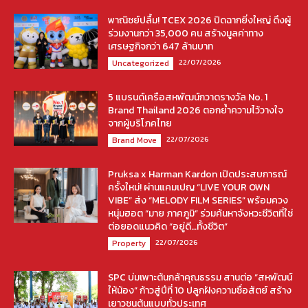
พาณิชย์ปลื้ม! TCEX 2026 ปิดฉากยิ่งใหญ่ ดึงผู้
ร่วมงานกว่า 35,000 คน สร้างมูลค่าทาง
เศรษฐกิจกว่า 647 ล้านบาท
22/07/2026
Uncategorized
5 แบรนด์เครือสหพัฒน์กวาดรางวัล No. 1
Brand Thailand 2026 ตอกย้ำความไว้วางใจ
จากผู้บริโภคไทย
22/07/2026
Brand Move
Pruksa x Harman Kardon เปิดประสบการณ์
ครั้งใหม่! ผ่านแคมเปญ “LIVE YOUR OWN
VIBE” ส่ง “MELODY FILM SERIES” พร้อมควง
หนุ่มฮอต “มาย ภาคภูมิ” ร่วมค้นหาจังหวะชีวิตที่ใช่
ต่อยอดแนวคิด “อยู่ดี…ทั้งชีวิต”
22/07/2026
Property
SPC บ่มเพาะต้นกล้าคุณธรรม สานต่อ “สหพัฒน์
ให้น้อง” ก้าวสู่ปีที่ 10 ปลูกฝังความซื่อสัตย์ สร้าง
เยาวชนต้นแบบทั่วประเทศ