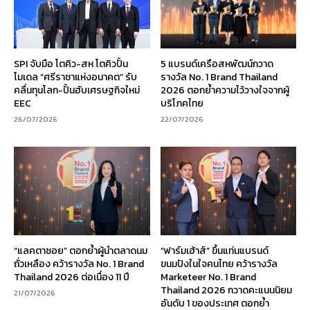
SPI จับมือ โตคิว-สห โตคิวปั้น
5 แบรนด์เครือสหพัฒน์กวาด
โมเดล “ศรีราชาแห่งอนาคต” รับ
รางวัล No. 1 Brand Thailand
คลื่นทุนโลก-ปั้นฮับเศรษฐกิจใหม่
2026 ตอกย้ำความไว้วางใจจากผู้
EEC
บริโภคไทย
26/07/2026
22/07/2026
“แลคตาซอย” ตอกย้ำผู้นำตลาดนม
“ฟาร์มเฮ้าส์” ขึ้นแท่นแบรนด์
ถั่วเหลือง คว้ารางวัล No. 1 Brand
ขนมปังในใจคนไทย คว้ารางวัล
Thailand 2026 ต่อเนื่อง 11 ปี
Marketeer No. 1 Brand
Thailand 2026 กวาดคะแนนนิยม
21/07/2026
อันดับ 1 ของประเทศ ตอกย้ำ