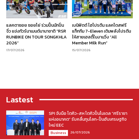
แลคตาซอย ซอยโย่ ร่วมปั้นนักปั่น
เบนิฟิตต์ ไฮโปรตีน แลคโตสฟรี
จิ๋ว แข่งทัวร์นาเมนต์นานาชาติ “RSR
แท็กทีม 7-Eleven เติมพลังโปรตีน
RUNBIKE ON TOUR SONGKHLA
ให้สายเฮลตี้ในงานวิ่ง “All
2026”
Member Milk Run”
17/07/2026
15/07/2026
Lastest
SPI จับมือ โตคิว-สห โตคิวปั้นโมเดล “ศรีราชา
แห่งอนาคต” รับคลื่นทุนโลก-ปั้นฮับเศรษฐกิจ
ใหม่ EEC
26/07/2026
Business