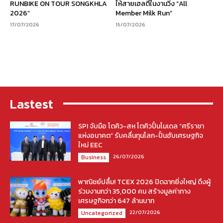
RUNBIKE ON TOUR SONGKHLA
ให้สายเฮลตี้ในงานวิ่ง “All
2026”
Member Milk Run”
17/07/2026
15/07/2026
Lastest
SPI จับมือ โตคิว-สห โตคิวปั้นโมเดล “ศรีราชา
แห่งอนาคต” รับคลื่นทุนโลก-ปั้นฮับเศรษฐกิจ
ใหม่ EEC
26/07/2026
Business
พาณิชย์ปลื้ม! TCEX 2026 ปิดฉากยิ่งใหญ่ ดึงผู้
ร่วมงานกว่า 35,000 คน สร้างมูลค่าทาง
เศรษฐกิจกว่า 647 ล้านบาท
22/07/2026
Uncategorized