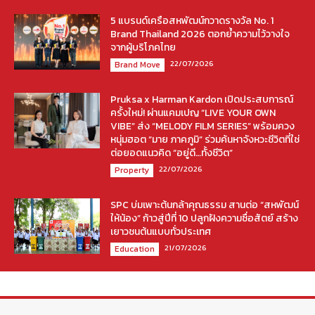
5 แบรนด์เครือสหพัฒน์กวาดรางวัล No. 1
Brand Thailand 2026 ตอกย้ำความไว้วางใจ
จากผู้บริโภคไทย
22/07/2026
Brand Move
Pruksa x Harman Kardon เปิดประสบการณ์
ครั้งใหม่! ผ่านแคมเปญ “LIVE YOUR OWN
VIBE” ส่ง “MELODY FILM SERIES” พร้อมควง
หนุ่มฮอต “มาย ภาคภูมิ” ร่วมค้นหาจังหวะชีวิตที่ใช่
ต่อยอดแนวคิด “อยู่ดี…ทั้งชีวิต”
22/07/2026
Property
SPC บ่มเพาะต้นกล้าคุณธรรม สานต่อ “สหพัฒน์
ให้น้อง” ก้าวสู่ปีที่ 10 ปลูกฝังความซื่อสัตย์ สร้าง
เยาวชนต้นแบบทั่วประเทศ
21/07/2026
Education