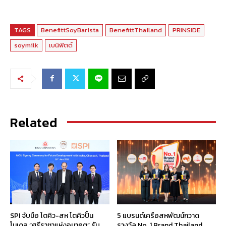
TAGS
BenefittSoyBarista
BenefittThailand
PRINSIDE
soymilk
เบนิฟิตต์
Related
SPI จับมือ โตคิว-สห โตคิวปั้น
5 แบรนด์เครือสหพัฒน์กวาด
โมเดล “ศรีราชาแห่งอนาคต” รับ
รางวัล No. 1 Brand Thailand