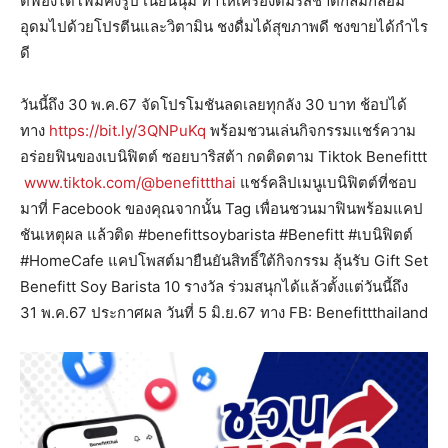
ตีฟองได้โฟมคงรูป เนียนนุ่ม ทำให้เครื่องดื่มรสชาติกลมกล่อม
อุดมไปด้วยโปรตีนและวิตามิน ชงดื่มได้สุขภาพดี ชงขายได้กำไร
ดี
วันนี้ถึง 30 พ.ค.67 จัดโปรโมชันลดเลยทุกลัง 30 บาท ช้อปได้
ทาง
https://bit.ly/3QNPuKq
พร้อมชวนเล่นกิจกรรมเเชร์ความ
อร่อยฟินของเบนิฟิตต์ ซอยบาริสต้า กดติดตาม Tiktok Benefittt
www.tiktok.com/@benefittthai
แชร์คลิปเมนูเบนิฟิตต์ที่ชอบ
มาที่ Facebook ของคุณจากนั้น Tag เพื่อนชวนมาฟินพร้อมแคป
ชันเหตุผล แล้วติด #benefittsoybarista #Benefitt #เบนิฟิตต์
#HomeCafe แคปโพสต์มายืนยันสิทธิ์ใต้กิจกรรม ลุ้นรับ Gift Set
Benefitt Soy Barista 10 รางวัล ร่วมสนุกได้แล้วตั้งแต่วันนี้ถึง
31 พ.ค.67 ประกาศผล วันที่ 5 มิ.ย.67 ทาง FB: Benefittthailand