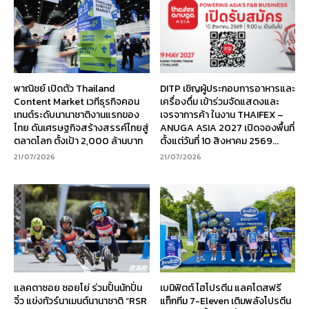
พาณิชย์ เปิดตัว Thailand
DITP เชิญผู้ประกอบการอาหารและ
Content Market เวทีธุรกิจคอน
เครื่องดื่ม เข้าร่วมจัดแสดงและ
เทนต์ระดับนานาชาติงานแรกของ
เจรจาการค้า ในงาน THAIFEX –
ไทย ดันเศรษฐกิจสร้างสรรค์ไทยสู่
ANUGA ASIA 2027 เปิดจองพื้นที่
ตลาดโลก ตั้งเป้า 2,000 ล้านบาท
ตั้งแต่วันที่ 10 สิงหาคม 2569...
21/07/2026
21/07/2026
แลคตาซอย ซอยโย่ ร่วมปั้นนักปั่น
เบนิฟิตต์ ไฮโปรตีน แลคโตสฟรี
จิ๋ว แข่งทัวร์นาเมนต์นานาชาติ “RSR
แท็กทีม 7-Eleven เติมพลังโปรตีน