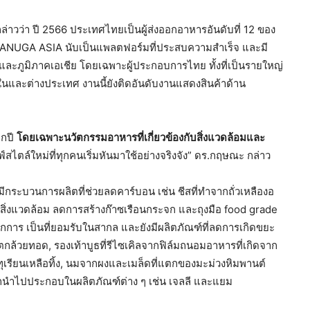
ล่าวว่า ปี 2566 ประเทศไทยเป็นผู้ส่งออกอาหารอันดับที่ 12 ของ
X – ANUGA ASIA นับเป็นแพลตฟอร์มที่ประสบความสำเร็จ และมี
ะภูมิภาคเอเชีย โดยเฉพาะผู้ประกอบการไทย ทั้งที่เป็นรายใหญ่
ั้งในและต่างประเทศ งานนี้ยังติดอันดับงานแสดงสินค้าด้าน
ุกปี
โดยเฉพาะนวัตกรรมอาหาร
ที่เกี่ยวข้องกับสิ่งแวดล้อมและ
ไลฟ์สไตล์ใหม่ที่ทุกคนเริ่มหันมาใช้อย่างจริงจัง” ดร.กฤษณะ กล่าว
่มีกระบวนการผลิตที่ช่วยลดคาร์บอน เช่น ชีสที่ทำจากถั่วเหลืองอ
่อสิ่งแวดล้อม ลดการสร้างก๊าซเรือนกระจก และถุงมือ food grade
กการ เป็นที่ยอมรับในสากล และยังมีผลิตภัณฑ์ที่ลดการเกิดขยะ
้วยทอด, รองเท้าบูธที่รีไซเคิลจากฟิล์มถนอมอาหารที่เกิดจาก
อกทุเรียนเหลือทิ้ง, นมจากผงและเมล็ดที่แตกของมะม่วงหิมพานต์
ารถนำไปประกอบในผลิตภัณฑ์ต่าง ๆ เช่น เจลลี และแยม