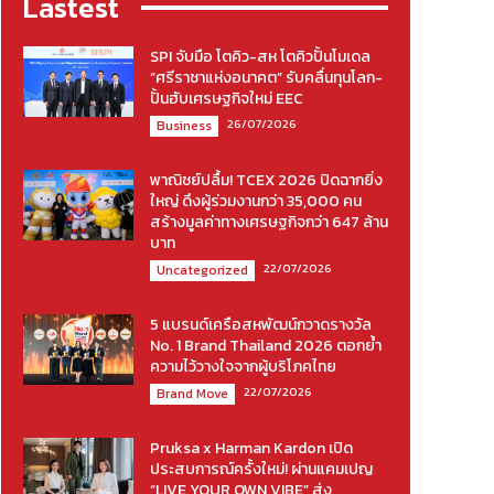
Lastest
SPI จับมือ โตคิว-สห โตคิวปั้นโมเดล
“ศรีราชาแห่งอนาคต” รับคลื่นทุนโลก-
ปั้นฮับเศรษฐกิจใหม่ EEC
26/07/2026
Business
พาณิชย์ปลื้ม! TCEX 2026 ปิดฉากยิ่ง
ใหญ่ ดึงผู้ร่วมงานกว่า 35,000 คน
สร้างมูลค่าทางเศรษฐกิจกว่า 647 ล้าน
บาท
22/07/2026
Uncategorized
5 แบรนด์เครือสหพัฒน์กวาดรางวัล
No. 1 Brand Thailand 2026 ตอกย้ำ
ความไว้วางใจจากผู้บริโภคไทย
22/07/2026
Brand Move
Pruksa x Harman Kardon เปิด
ประสบการณ์ครั้งใหม่! ผ่านแคมเปญ
“LIVE YOUR OWN VIBE” ส่ง