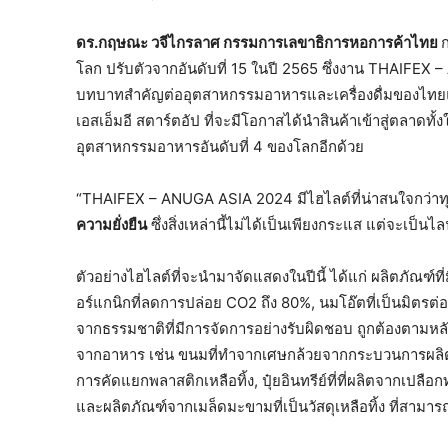
ดร.กฤษณะ วจีไกรลาศ กรรมการเลขาธิการหอการค้าไทย
ก
โลก ปรับตัวจากอันดับที่ 15 ในปี 2565 ซึ่งงาน THAIFE
บทบาทสำคัญต่ออุตสาหกรรมอาหารและเครื่องดื่มของไทยแล
เอสเอ็มอี สตาร์ตอัป ที่จะมีโอกาสได้นำสินค้าเข้าสู่ตลาดท
อุตสาหกรรมอาหารอันดับที่ 4 ของโลกอีกด้วย
“THAIFEX – ANUGA ASIA 2024 มีไฮไลต์ที่น่าสนใจกว่าท
ความยั่งยืน
ซึ่งสิ่งเหล่านี้ไม่ได้เป็นเพียงกระแส แต่จะเป็น
ตัวอย่างไฮไลต์ที่จะนำมาจัดแสดงในปีนี้ ได้แก่ ผลิตภัณฑ์ที
อร์แกนิกที่ลดการปล่อย CO2 ถึง 80%, นมโอ๊ตที่เป็นมิตรต
จากธรรมชาติที่มีการจัดการอย่างรับผิดชอบ ถูกต้องตามหลั
จากอาหาร เช่น ขนมที่ทำจากเศษกล้วยจากกระบวนการผลิตกล
การคัดแยกพลาสติกเหลือทิ้ง, ปุ๋ยอินทรีย์ที่ที่ผลิตจากเปลื
และผลิตภัณฑ์จากเมล็ดมะขามที่เป็นวัสดุเหลือทิ้ง ที่สาม