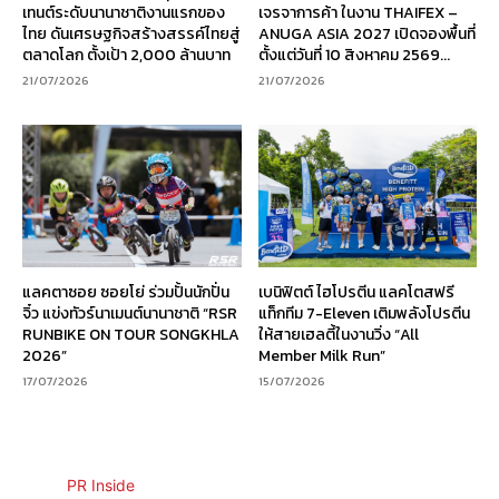
เทนต์ระดับนานาชาติงานแรกของ
เจรจาการค้า ในงาน THAIFEX –
ไทย ดันเศรษฐกิจสร้างสรรค์ไทยสู่
ANUGA ASIA 2027 เปิดจองพื้นที่
ตลาดโลก ตั้งเป้า 2,000 ล้านบาท
ตั้งแต่วันที่ 10 สิงหาคม 2569...
21/07/2026
21/07/2026
แลคตาซอย ซอยโย่ ร่วมปั้นนักปั่น
เบนิฟิตต์ ไฮโปรตีน แลคโตสฟรี
จิ๋ว แข่งทัวร์นาเมนต์นานาชาติ “RSR
แท็กทีม 7-Eleven เติมพลังโปรตีน
RUNBIKE ON TOUR SONGKHLA
ให้สายเฮลตี้ในงานวิ่ง “All
2026”
Member Milk Run”
17/07/2026
15/07/2026
PR Inside