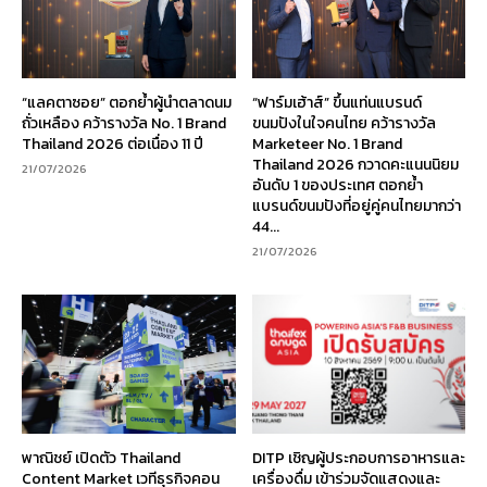
“แลคตาซอย” ตอกย้ำผู้นำตลาดนม
“ฟาร์มเฮ้าส์” ขึ้นแท่นแบรนด์
ถั่วเหลือง คว้ารางวัล No. 1 Brand
ขนมปังในใจคนไทย คว้ารางวัล
Thailand 2026 ต่อเนื่อง 11 ปี
Marketeer No. 1 Brand
Thailand 2026 กวาดคะแนนนิยม
21/07/2026
อันดับ 1 ของประเทศ ตอกย้ำ
แบรนด์ขนมปังที่อยู่คู่คนไทยมากว่า
44...
21/07/2026
พาณิชย์ เปิดตัว Thailand
DITP เชิญผู้ประกอบการอาหารและ
Content Market เวทีธุรกิจคอน
เครื่องดื่ม เข้าร่วมจัดแสดงและ