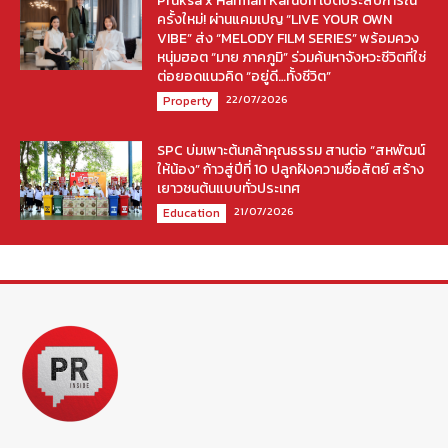
Pruksa x Harman Kardon เปิดประสบการณ์
ครั้งใหม่! ผ่านแคมเปญ “LIVE YOUR OWN
VIBE” ส่ง “MELODY FILM SERIES” พร้อมควง
หนุ่มฮอต “มาย ภาคภูมิ” ร่วมค้นหาจังหวะชีวิตที่ใช่
ต่อยอดแนวคิด “อยู่ดี…ทั้งชีวิต”
22/07/2026
Property
SPC บ่มเพาะต้นกล้าคุณธรรม สานต่อ “สหพัฒน์
ให้น้อง” ก้าวสู่ปีที่ 10 ปลูกฝังความซื่อสัตย์ สร้าง
เยาวชนต้นแบบทั่วประเทศ
21/07/2026
Education