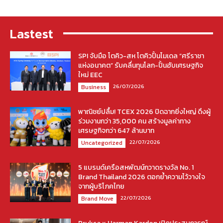
Lastest
SPI จับมือ โตคิว-สห โตคิวปั้นโมเดล “ศรีราชา
แห่งอนาคต” รับคลื่นทุนโลก-ปั้นฮับเศรษฐกิจ
ใหม่ EEC
26/07/2026
Business
พาณิชย์ปลื้ม! TCEX 2026 ปิดฉากยิ่งใหญ่ ดึงผู้
ร่วมงานกว่า 35,000 คน สร้างมูลค่าทาง
เศรษฐกิจกว่า 647 ล้านบาท
22/07/2026
Uncategorized
5 แบรนด์เครือสหพัฒน์กวาดรางวัล No. 1
Brand Thailand 2026 ตอกย้ำความไว้วางใจ
จากผู้บริโภคไทย
22/07/2026
Brand Move