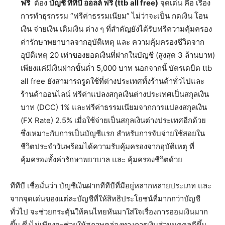
ฟรี
ต้อง
บัญชี ทีทีบี ออลล์ ฟรี
(ttb all free)
จุดเด่น คือ เรื่อง
การทำธุรกรรม “ฟรีค่าธรรมเนียม” ไม่ว่าจะเป็น กดเงิน โอน
เงิน จ่ายเงิน เติมเงิน ต่าง ๆ ที่สำคัญยังได้รับฟรีความคุ้มครอง
ค่ารักษาพยาบาลจากอุบัติเหตุ และ ความคุ้มครองชีวิตจาก
อุบัติเหตุ 20 เท่าของยอดเงินที่ฝากในบัญชี (สูงสุด 3 ล้านบาท)
เพียงแค่มีเงินฝากขั้นต่ำ 5,000 บาท นอกจากนี้ บัตรเดบิต ttb
all free ยังสามารถรูดใช้ที่ต่างประเทศทั้งร้านค้าทั่วไปและ
ร้านค้าออนไลน์ ฟรีค่าแปลงสกุลเงินต่างประเทศเป็นสกุลเงิน
บาท (DCC) 1% และฟรีค่าธรรมเนียมจากการแปลงสกุลเงิน
(FX Rate) 2.5% เมื่อใช้จ่ายเป็นสกุลเงินต่างประเทศอีกด้วย
ซึ่งเหมาะกับการเป็นบัญชีแรก สำหรับการจับจ่ายใช้สอยใน
ชีวิตประจำวันพร้อมได้ความรับคุ้มครองจากอุบัติเหตุ ที่
คุ้มครองทั้งค่ารักษาพยาบาล และ คุ้มครองชีวิตด้วย
ทีทีบี เชื่อมั่นว่า บัญชีเงินฝากทีทีบีที่มีอยู่หลากหลายประเภท และ
จากจุดเด่นของแต่ละบัญชีที่ให้สิทธิประโยชน์ที่มากกว่าบัญชี
ทั่วไป จะช่วยกระตุ้นให้คนไทยหันมาใส่ใจเรื่องการออมเงินมาก
ขึ้น ซึ่งไม่เพียงจะช่วยให้สภาพคล่องทางการเงินส่วนบุคคลดีขึ้น