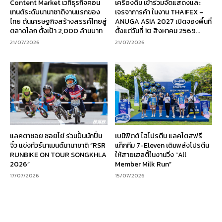
Content Market เวทีธุรกิจคอน
เครื่องดื่ม เข้าร่วมจัดแสดงและ
เทนต์ระดับนานาชาติงานแรกของ
เจรจาการค้า ในงาน THAIFEX –
ไทย ดันเศรษฐกิจสร้างสรรค์ไทยสู่
ANUGA ASIA 2027 เปิดจองพื้นที่
ตลาดโลก ตั้งเป้า 2,000 ล้านบาท
ตั้งแต่วันที่ 10 สิงหาคม 2569...
21/07/2026
21/07/2026
แลคตาซอย ซอยโย่ ร่วมปั้นนักปั่น
เบนิฟิตต์ ไฮโปรตีน แลคโตสฟรี
จิ๋ว แข่งทัวร์นาเมนต์นานาชาติ “RSR
แท็กทีม 7-Eleven เติมพลังโปรตีน
RUNBIKE ON TOUR SONGKHLA
ให้สายเฮลตี้ในงานวิ่ง “All
2026”
Member Milk Run”
17/07/2026
15/07/2026