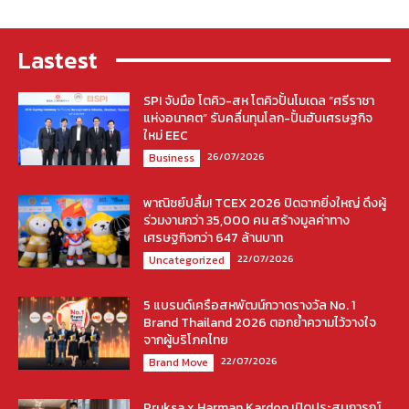
Lastest
SPI จับมือ โตคิว-สห โตคิวปั้นโมเดล “ศรีราชา
แห่งอนาคต” รับคลื่นทุนโลก-ปั้นฮับเศรษฐกิจ
ใหม่ EEC
26/07/2026
Business
พาณิชย์ปลื้ม! TCEX 2026 ปิดฉากยิ่งใหญ่ ดึงผู้
ร่วมงานกว่า 35,000 คน สร้างมูลค่าทาง
เศรษฐกิจกว่า 647 ล้านบาท
22/07/2026
Uncategorized
5 แบรนด์เครือสหพัฒน์กวาดรางวัล No. 1
Brand Thailand 2026 ตอกย้ำความไว้วางใจ
จากผู้บริโภคไทย
22/07/2026
Brand Move
Pruksa x Harman Kardon เปิดประสบการณ์