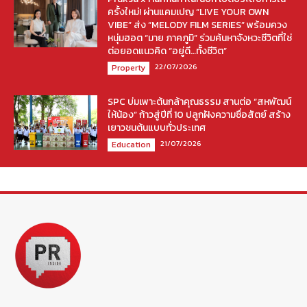
ครั้งใหม่! ผ่านแคมเปญ “LIVE YOUR OWN
VIBE” ส่ง “MELODY FILM SERIES” พร้อมควง
หนุ่มฮอต “มาย ภาคภูมิ” ร่วมค้นหาจังหวะชีวิตที่ใช่
ต่อยอดแนวคิด “อยู่ดี…ทั้งชีวิต”
22/07/2026
Property
SPC บ่มเพาะต้นกล้าคุณธรรม สานต่อ “สหพัฒน์
ให้น้อง” ก้าวสู่ปีที่ 10 ปลูกฝังความซื่อสัตย์ สร้าง
เยาวชนต้นแบบทั่วประเทศ
21/07/2026
Education