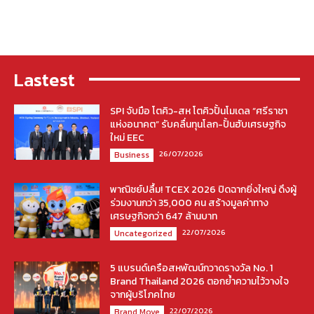
Lastest
SPI จับมือ โตคิว-สห โตคิวปั้นโมเดล “ศรีราชา
แห่งอนาคต” รับคลื่นทุนโลก-ปั้นฮับเศรษฐกิจ
ใหม่ EEC
26/07/2026
Business
พาณิชย์ปลื้ม! TCEX 2026 ปิดฉากยิ่งใหญ่ ดึงผู้
ร่วมงานกว่า 35,000 คน สร้างมูลค่าทาง
เศรษฐกิจกว่า 647 ล้านบาท
22/07/2026
Uncategorized
5 แบรนด์เครือสหพัฒน์กวาดรางวัล No. 1
Brand Thailand 2026 ตอกย้ำความไว้วางใจ
จากผู้บริโภคไทย
22/07/2026
Brand Move