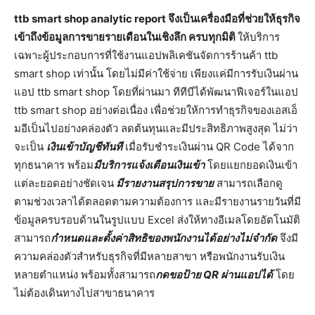
ttb smart shop analytic report จึงเป็นเครื่องมือที่ช่วยให้ธุรกิจ
เข้าถึงข้อมูลการขายรายเดือนในเชิงลึก ครบทุกมิติ
ให้บริการ
เฉพาะผู้ประกอบการที่ใช้งานแอปพลิเคชันจัดการร้านค้า ttb
smart shop เท่านั้น โดยไม่มีค่าใช้จ่าย เพียงแค่มีการรับเงินผ่าน
แอป ttb smart shop โดยที่ผ่านมา ทีทีบีได้พัฒนาฟีเจอร์ในแอป
ttb smart shop อย่างต่อเนื่อง เพื่อช่วยให้การทำธุรกิจของเอสเอ็
มอีเป็นไปอย่างคล่องตัว ลดต้นทุนและมีประสิทธิภาพสูงสุด ไม่ว่า
จะเป็น
เงินเข้าบัญชีทันที
เมื่อรับชำระเงินผ่าน QR Code ได้จาก
ทุกธนาคาร พร้อม
มีบริการแจ้งเตือนเงินเข้า
โดยแยกยอดเงินเข้า
แต่ละยอดอย่างชัดเจน
มีรายงานสรุปการขาย
สามารถเลือกดู
ตามช่วงเวลาได้ตลอดตามความต้องการ และมีรายงานรายวันที่มี
ข้อมูลครบรอบด้านในรูปแบบ Excel ส่งให้ทางอีเมลโดยอัตโนมัติ
สามารถ
กำหนดและตั้งค่าสิทธิของพนักงานได้อย่างไม่จำกัด
จึงมี
ความคล่องตัวสำหรับธุรกิจที่มีหลายสาขา หรือพนักงานรับเงิน
หลายตำแหน่ง พร้อมทั้งสามารถ
กดขอป้าย
QR ผ่านแอปได้
โดย
ไม่ต้องเดินทางไปสาขาธนาคาร