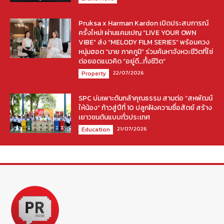
Pruksa x Harman Kardon เปิดประสบการณ์
ครั้งใหม่! ผ่านแคมเปญ “LIVE YOUR OWN
VIBE” ส่ง “MELODY FILM SERIES” พร้อมควง
หนุ่มฮอต “มาย ภาคภูมิ” ร่วมค้นหาจังหวะชีวิตที่ใช่
ต่อยอดแนวคิด “อยู่ดี…ทั้งชีวิต”
22/07/2026
Property
SPC บ่มเพาะต้นกล้าคุณธรรม สานต่อ “สหพัฒน์
ให้น้อง” ก้าวสู่ปีที่ 10 ปลูกฝังความซื่อสัตย์ สร้าง
เยาวชนต้นแบบทั่วประเทศ
21/07/2026
Education