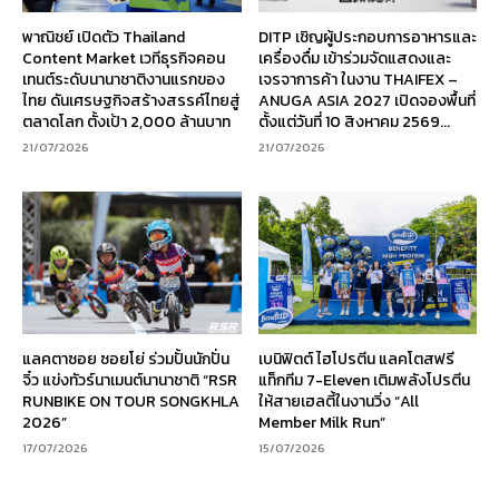
พาณิชย์ เปิดตัว Thailand
DITP เชิญผู้ประกอบการอาหารและ
Content Market เวทีธุรกิจคอน
เครื่องดื่ม เข้าร่วมจัดแสดงและ
เทนต์ระดับนานาชาติงานแรกของ
เจรจาการค้า ในงาน THAIFEX –
ไทย ดันเศรษฐกิจสร้างสรรค์ไทยสู่
ANUGA ASIA 2027 เปิดจองพื้นที่
ตลาดโลก ตั้งเป้า 2,000 ล้านบาท
ตั้งแต่วันที่ 10 สิงหาคม 2569...
21/07/2026
21/07/2026
แลคตาซอย ซอยโย่ ร่วมปั้นนักปั่น
เบนิฟิตต์ ไฮโปรตีน แลคโตสฟรี
จิ๋ว แข่งทัวร์นาเมนต์นานาชาติ “RSR
แท็กทีม 7-Eleven เติมพลังโปรตีน
RUNBIKE ON TOUR SONGKHLA
ให้สายเฮลตี้ในงานวิ่ง “All
2026”
Member Milk Run”
17/07/2026
15/07/2026