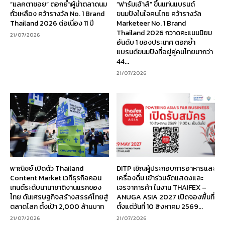
“แลคตาซอย” ตอกย้ำผู้นำตลาดนม
“ฟาร์มเฮ้าส์” ขึ้นแท่นแบรนด์
ถั่วเหลือง คว้ารางวัล No. 1 Brand
ขนมปังในใจคนไทย คว้ารางวัล
Thailand 2026 ต่อเนื่อง 11 ปี
Marketeer No. 1 Brand
Thailand 2026 กวาดคะแนนนิยม
21/07/2026
อันดับ 1 ของประเทศ ตอกย้ำ
แบรนด์ขนมปังที่อยู่คู่คนไทยมากว่า
44...
21/07/2026
พาณิชย์ เปิดตัว Thailand
DITP เชิญผู้ประกอบการอาหารและ
Content Market เวทีธุรกิจคอน
เครื่องดื่ม เข้าร่วมจัดแสดงและ
เทนต์ระดับนานาชาติงานแรกของ
เจรจาการค้า ในงาน THAIFEX –
ไทย ดันเศรษฐกิจสร้างสรรค์ไทยสู่
ANUGA ASIA 2027 เปิดจองพื้นที่
ตลาดโลก ตั้งเป้า 2,000 ล้านบาท
ตั้งแต่วันที่ 10 สิงหาคม 2569...
21/07/2026
21/07/2026