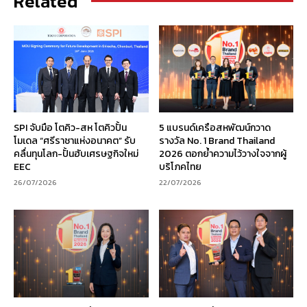
Related
SPI จับมือ โตคิว-สห โตคิวปั้น
5 แบรนด์เครือสหพัฒน์กวาด
โมเดล “ศรีราชาแห่งอนาคต” รับ
รางวัล No. 1 Brand Thailand
คลื่นทุนโลก-ปั้นฮับเศรษฐกิจใหม่
2026 ตอกย้ำความไว้วางใจจากผู้
EEC
บริโภคไทย
26/07/2026
22/07/2026