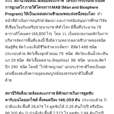
ทั้งนี้
สถานีวิจัยสิ่งแวดล้อมสะแกราช ได้รับการรับรองจากองค์
การยูเนสโก ภายใต้โครงการ
MAB (Man and Biosphere
Program) ให้เป็นแหล่งสงวนชีวมณฑลแห่งหนึ่งของโลก
ทำ
หน้าที่ดำเนินการอนุรักษ์ พัฒนา และการสนับสนุนการศึกษาวิจัย
ที่เชื่อมโยงกับเครือข่ายนานาชาติทั่วโลก มีพื้นที่ประมาณ 78
ตารางกิโลเมตร (48,800 ไร่) โดย วว. เป็นหน่วยงานหลักในการ
บริหารจัดการพื้นที่แห่งนี้ ซึ่งมีความหลากหลายชีวภาพของชนิด
พันธุ์พืช สัตว์ และสิ่งมีชีวิตจำพวกเห็ดรา มีสัตว์ 486 ชนิด
ประกอบด้วย สัตว์เลี้ยงลูกด้วยนม 79 ชนิด สัตว์สะเทินน้ำสะเทิน
บก 29 ชนิด สัตว์เลื้อยคลาน (Reptiles) 88 ชนิด นกและสัตว์
ปีก 290 ชนิด โดยมี “ไก่ฟ้าพญาลอ” นกประจำชาติไทยเป็นจุด
เด่นซึ่งแสดงถึงความอุดมสมบูรณ์ของธรรมชาติในพื้นที่
ด้วย
สถานีวิจัยสิ่งแวดล้อมสะแกราช มีศักยภาพในการดูดซับ
คาร์บอนไดออกไซด์
ทั้งหมดปีละ 146
,059 ตัน
ประกอบด้วย 1)
ป่าดิบแล้ง พื้นที่ 26,474 ไร่ ดูดซับได้ 3.26 ตัน/ไร่/ปี หรือปีละ
86,305 ตัน 2) ป่าเต็งรัง พื้นที่ 7,373 ไร่ ดูดซับ 2.84 ตัน/ไร่/ปี