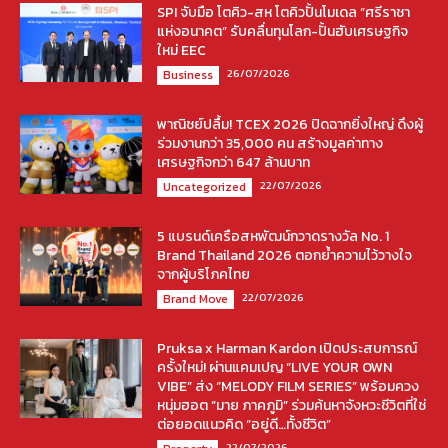
SPI จับมือ โตคิว-สห โตคิวปั้นโมเดล “ศรีราชา
แห่งอนาคต” รับคลื่นทุนโลก-ปั้นฮับเศรษฐกิจ
ใหม่ EEC
26/07/2026
Business
พาณิชย์ปลื้ม! TCEX 2026 ปิดฉากยิ่งใหญ่ ดึงผู้
ร่วมงานกว่า 35,000 คน สร้างมูลค่าทาง
เศรษฐกิจกว่า 647 ล้านบาท
22/07/2026
Uncategorized
5 แบรนด์เครือสหพัฒน์กวาดรางวัล No. 1
Brand Thailand 2026 ตอกย้ำความไว้วางใจ
จากผู้บริโภคไทย
22/07/2026
Brand Move
Pruksa x Harman Kardon เปิดประสบการณ์
ครั้งใหม่! ผ่านแคมเปญ “LIVE YOUR OWN
VIBE” ส่ง “MELODY FILM SERIES” พร้อมควง
หนุ่มฮอต “มาย ภาคภูมิ” ร่วมค้นหาจังหวะชีวิตที่ใช่
ต่อยอดแนวคิด “อยู่ดี…ทั้งชีวิต”
22/07/2026