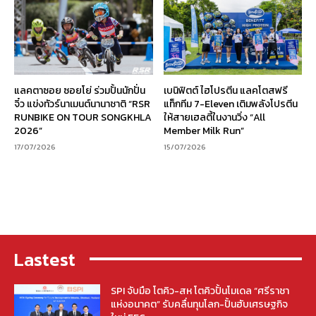
แลคตาซอย ซอยโย่ ร่วมปั้นนักปั่น
เบนิฟิตต์ ไฮโปรตีน แลคโตสฟรี
จิ๋ว แข่งทัวร์นาเมนต์นานาชาติ “RSR
แท็กทีม 7-Eleven เติมพลังโปรตีน
RUNBIKE ON TOUR SONGKHLA
ให้สายเฮลตี้ในงานวิ่ง “All
2026”
Member Milk Run”
17/07/2026
15/07/2026
Lastest
SPI จับมือ โตคิว-สห โตคิวปั้นโมเดล “ศรีราชา
แห่งอนาคต” รับคลื่นทุนโลก-ปั้นฮับเศรษฐกิจ