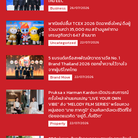
ใหม่ EEC
26/07/2026
Business
พาณิชย์ปลื้ม! TCEX 2026 ปิดฉากยิ่งใหญ่ ดึงผู้
ร่วมงานกว่า 35,000 คน สร้างมูลค่าทาง
เศรษฐกิจกว่า 647 ล้านบาท
22/07/2026
Uncategorized
5 แบรนด์เครือสหพัฒน์กวาดรางวัล No. 1
Brand Thailand 2026 ตอกย้ำความไว้วางใจ
จากผู้บริโภคไทย
22/07/2026
Brand Move
Pruksa x Harman Kardon เปิดประสบการณ์
ครั้งใหม่! ผ่านแคมเปญ “LIVE YOUR OWN
VIBE” ส่ง “MELODY FILM SERIES” พร้อมควง
หนุ่มฮอต “มาย ภาคภูมิ” ร่วมค้นหาจังหวะชีวิตที่ใช่
ต่อยอดแนวคิด “อยู่ดี…ทั้งชีวิต”
22/07/2026
Property