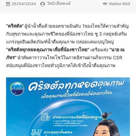
วิชนี เสือพงษ์
25/04/2024
Visitor
663
“คริสตัล”
ผู้นำน้ำดื่มด้วยยอดขายอันดับ 1ของไทยให้ความสำคัญ
กับสุขภาพและคุณภาพชีวิตของพี่น้องชาวไทย ชู 3 กลยุทธ์เสริม
แกร่งจุดยืนผลิตภัณฑ์น้ำดื่มคุณภาพ ปล่อยแคมเปญใหญ่
“คริสตัลทุกหยดคุณภาพ เพื่อพี่น้องชาวไทย”
เตรียมส่ง
“นาย ณ
ภัทร”
นำทัพคาราวานโรดโชว์ในภาคอีสานผ่านกิจกรรม CSR
สนับสนุนพี่น้องชาวไทยทั่วภูมิภาคได้เข้าถึงน้ำดื่มคุณภาพ