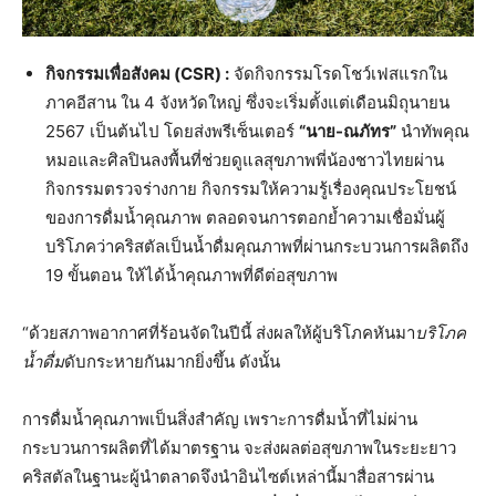
กิจกรรมเพื่อสังคม
(CSR) :
จัดกิจกรรมโรดโชว์เฟสแรกใน
ภาคอีสาน ใน 4 จังหวัดใหญ่ ซึ่งจะเริ่มตั้งแต่เดือนมิถุนายน
2567 เป็นต้นไป โดยส่งพรีเซ็นเตอร์
“นาย-ณภัทร”
นำทัพคุณ
หมอและศิลปินลงพื้นที่ช่วยดูแลสุขภาพพี่น้องชาวไทยผ่าน
กิจกรรมตรวจร่างกาย กิจกรรมให้ความรู้เรื่องคุณประโยชน์
ของการดื่มน้ำคุณภาพ ตลอดจนการตอกย้ำความเชื่อมั่นผู้
บริโภคว่าคริสตัลเป็นน้ำดื่มคุณภาพที่ผ่านกระบวนการผลิตถึง
19 ขั้นตอน ให้ได้น้ำคุณภาพที่ดีต่อสุขภาพ
“ด้วยสภาพอากาศที่ร้อนจัดในปีนี้ ส่งผลให้ผู้บริโภคหันมา
บริโภค
น้ำดื่ม
ดับกระหายกันมากยิ่งขึ้น ดังนั้น
การดื่มน้ำคุณภาพเป็นสิ่งสำคัญ เพราะการดื่มน้ำที่ไม่ผ่าน
กระบวนการผลิตที่ได้มาตรฐาน จะส่งผลต่อสุขภาพในระยะยาว
คริสตัลในฐานะผู้นำตลาดจึงนำอินไซต์เหล่านี้มาสื่อสารผ่าน