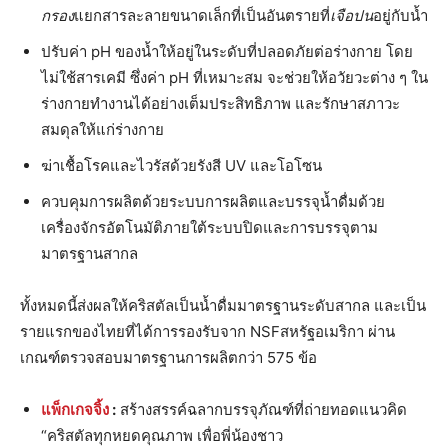
กรอง
แยกสารละลายขนาดเล็กที่เป็นอันตรายที่
เจือปน
อยู่กับน้ำ
ปรับค่า pH ของน้ำให้อยู่ในระดับที่ปลอดภัยต่อร่างกาย โดย
ไม่ใช้สารเคมี ซึ่งค่า pH ที่เหมาะสม จะช่วยให้อวัยวะต่าง ๆ ใน
ร่างกายทำงานได้อย่างเต็มประสิทธิภาพ และรักษาสภาวะ
สมดุลให้แก่ร่างกาย
ฆ่าเชื้อโรคและไวรัสด้วยรังสี UV และโอโซน
ควบคุมการผลิตด้วยระบบการผลิตและบรรจุน้ำดื่มด้วย
เครื่องจักรอัตโนมัติภายใต้ระบบปิดและการบรรจุตาม
มาตรฐานสากล
ทั้งหมดนี้ส่งผลให้คริสตัลเป็นน้ำดื่มมาตรฐานระดับสากล และเป็น
รายแรกของไทยที่ได้การรองรับจาก NSFสหรัฐอเมริกา ผ่าน
เกณฑ์ตรวจสอบมาตรฐานการผลิตกว่า 575 ข้อ
แพ็กเกจจิ้ง
:
สร้างสรรค์ฉลากบรรจุภัณฑ์ที่ถ่ายทอดแนวคิด
“คริสตัลทุกหยดคุณภาพ เพื่อพี่น้องชาว