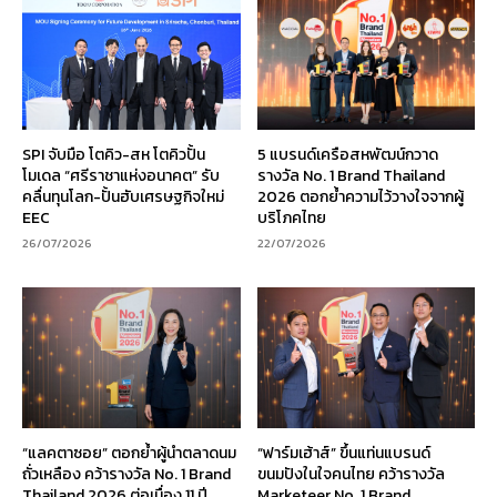
SPI จับมือ โตคิว-สห โตคิวปั้น
5 แบรนด์เครือสหพัฒน์กวาด
โมเดล “ศรีราชาแห่งอนาคต” รับ
รางวัล No. 1 Brand Thailand
คลื่นทุนโลก-ปั้นฮับเศรษฐกิจใหม่
2026 ตอกย้ำความไว้วางใจจากผู้
EEC
บริโภคไทย
26/07/2026
22/07/2026
“แลคตาซอย” ตอกย้ำผู้นำตลาดนม
“ฟาร์มเฮ้าส์” ขึ้นแท่นแบรนด์
ถั่วเหลือง คว้ารางวัล No. 1 Brand
ขนมปังในใจคนไทย คว้ารางวัล
Thailand 2026 ต่อเนื่อง 11 ปี
Marketeer No. 1 Brand