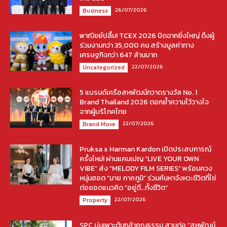
26/07/2026
Business
พาณิชย์ปลื้ม! TCEX 2026 ปิดฉากยิ่งใหญ่ ดึงผู้
ร่วมงานกว่า 35,000 คน สร้างมูลค่าทาง
เศรษฐกิจกว่า 647 ล้านบาท
22/07/2026
Uncategorized
5 แบรนด์เครือสหพัฒน์กวาดรางวัล No. 1
Brand Thailand 2026 ตอกย้ำความไว้วางใจ
จากผู้บริโภคไทย
22/07/2026
Brand Move
Pruksa x Harman Kardon เปิดประสบการณ์
ครั้งใหม่! ผ่านแคมเปญ “LIVE YOUR OWN
VIBE” ส่ง “MELODY FILM SERIES” พร้อมควง
หนุ่มฮอต “มาย ภาคภูมิ” ร่วมค้นหาจังหวะชีวิตที่ใช่
ต่อยอดแนวคิด “อยู่ดี…ทั้งชีวิต”
22/07/2026
Property
SPC บ่มเพาะต้นกล้าคุณธรรม สานต่อ “สหพัฒน์