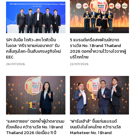
SPI จับมือ โตคิว-สห โตคิวปั้น
5 แบรนด์เครือสหพัฒน์กวาด
โมเดล “ศรีราชาแห่งอนาคต” รับ
รางวัล No. 1 Brand Thailand
คลื่นทุนโลก-ปั้นฮับเศรษฐกิจใหม่
2026 ตอกย้ำความไว้วางใจจากผู้
EEC
บริโภคไทย
26/07/2026
22/07/2026
“แลคตาซอย” ตอกย้ำผู้นำตลาดนม
“ฟาร์มเฮ้าส์” ขึ้นแท่นแบรนด์
ถั่วเหลือง คว้ารางวัล No. 1 Brand
ขนมปังในใจคนไทย คว้ารางวัล
Thailand 2026 ต่อเนื่อง 11 ปี
Marketeer No. 1 Brand