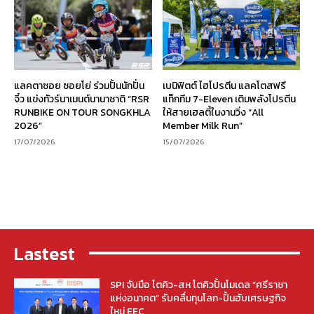
แลคตาซอย ซอยโย่ ร่วมปั้นนักปั่น
เบนิฟิตต์ ไฮโปรตีน แลคโตสฟรี
จิ๋ว แข่งทัวร์นาเมนต์นานาชาติ “RSR
แท็กทีม 7-Eleven เติมพลังโปรตีน
RUNBIKE ON TOUR SONGKHLA
ให้สายเฮลตี้ในงานวิ่ง “All
2026”
Member Milk Run”
17/07/2026
15/07/2026
Lastest
SPI จับมือ โตคิว-สห โตคิวปั้นโมเดล “ศรีราชา
แห่งอนาคต” รับคลื่นทุนโลก-ปั้นฮับเศรษฐกิจ
ใหม่ EEC