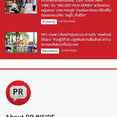
ครั้งใหม่! ผ่านแคมเปญ “LIVE YOUR OWN
VIBE” ส่ง “MELODY FILM SERIES” พร้อมควง
หนุ่มฮอต “มาย ภาคภูมิ” ร่วมค้นหาจังหวะชีวิตที่ใช่
ต่อยอดแนวคิด “อยู่ดี…ทั้งชีวิต”
22/07/2026
Property
SPC บ่มเพาะต้นกล้าคุณธรรม สานต่อ “สหพัฒน์
ให้น้อง” ก้าวสู่ปีที่ 10 ปลูกฝังความซื่อสัตย์ สร้าง
เยาวชนต้นแบบทั่วประเทศ
21/07/2026
Education
About PR INSIDE