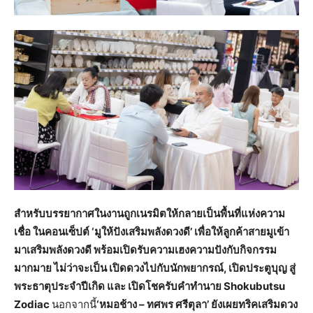
สำหรับบรรยากาศในงานถูกเนรมิตให้กลายเป็นพื้นที่แห่งความ
เชื่อ ในคอนเซ็ปต์
‘มูให้ปังเสริมพลังดวงดี’ เพื่อให้ลูกค้าสายมูเข้า
มาเสริมพลังดวงดี พร้อมเปิดรับความเฮงความปังกับกิจกรรม
มากมาย ไม่ว่าจะเป็น เปิดดวงไปกับนักพยากรณ์, เปิดประตูบุญ สู่
พระธาตุประจำปีเกิด และ เปิดโชครับคำทำนาย Shokubutsu
Zodiac
นอกจากนี้
‘หมอช้าง – ทศพร ศรีตุลา’ ยังเผยทริคเสริมดวง