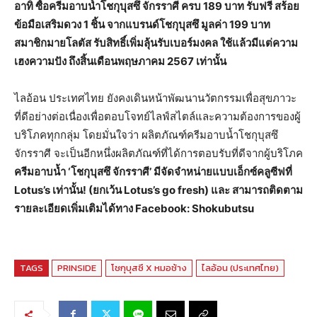
อาทิ ซื้อครีมอาบน้ำโชกุบุสซึ จักรราศี ครบ 189 บาท รับฟรี สร้อย
ข้อมือเสริมดวง 1 ชิ้น จากแบรนด์โชกุบุสซึ มูลค่า 199 บาท
สมาชิกมายโลตัส รับสิทธิ์เพิ่มลุ้นรับเบอร์มงคล ใช้แล้วมีแต่ความ
เฮงความปัง ถึงสิ้นเดือนพฤษภาคม 2567 เท่านั้น
ไลอ้อน ประเทศไทย ยังคงเดินหน้าพัฒนานวัตกรรมเพื่อสุขภาวะ
ที่ดีอย่างต่อเนื่องเพื่อตอบโจทย์ไลฟ์สไตล์และความต้องการของผู้
บริโภคทุกกลุ่ม โดยมั่นใจว่า ผลิตภัณฑ์ครีมอาบน้ำโชกุบุสซึ
จักรราศี จะเป็นอีกหนึ่งผลิตภัณฑ์ที่ได้การตอบรับที่ดีจากผู้บริโภค
ครีมอาบน้ำ ‘โชกุบุสซึ จักรราศี’ มีจัดจำหน่ายแบบเอ็กซ์คลูซีฟที่
Lotus’s เท่านั้น! (ยกเว้น
Lotus’s go fresh) และ สามารถติดตาม
รายละเอียดเพิ่มเติมได้ทาง Facebook: Shokubutsu
TAGS
PRINSIDE
โชกุบุสซึ X หมอช้าง
ไลอ้อน (ประเทศไทย)