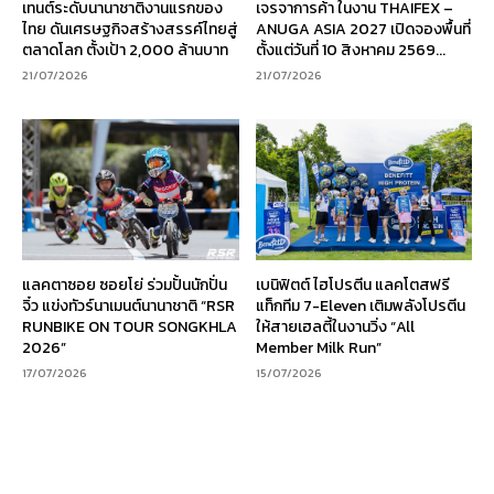
เทนต์ระดับนานาชาติงานแรกของ
เจรจาการค้า ในงาน THAIFEX –
ไทย ดันเศรษฐกิจสร้างสรรค์ไทยสู่
ANUGA ASIA 2027 เปิดจองพื้นที่
ตลาดโลก ตั้งเป้า 2,000 ล้านบาท
ตั้งแต่วันที่ 10 สิงหาคม 2569...
21/07/2026
21/07/2026
แลคตาซอย ซอยโย่ ร่วมปั้นนักปั่น
เบนิฟิตต์ ไฮโปรตีน แลคโตสฟรี
จิ๋ว แข่งทัวร์นาเมนต์นานาชาติ “RSR
แท็กทีม 7-Eleven เติมพลังโปรตีน
RUNBIKE ON TOUR SONGKHLA
ให้สายเฮลตี้ในงานวิ่ง “All
2026”
Member Milk Run”
17/07/2026
15/07/2026