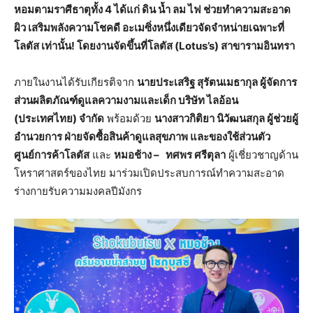
หอมตามราศีธาตุทั้ง 4 ได้แก่ ดิน น้ำ ลม ไฟ ช่วยทำความสะอาด
ผิว เสริมพลังความโชคดี อะเมซิ่งหนึ่งเดียวจัดจำหน่ายเฉพาะที่
โลตัส เท่านั้น! โดยงานจัดขึ้นที่โลตัส (Lotus’s) สาขารามอินทรา
ภายในงานได้รับเกียรติจาก
นายประเสริฐ สุรัตนเมธากุล ผู้จัดการ
ส่วนผลิตภัณฑ์ดูแลความงามและเด็ก บริษัท ไลอ้อน
(ประเทศไทย) จำกัด
พร้อมด้วย
นางสาวกิติยา นิวัฒนสกุล ผู้ช่วยผู้
อำนวยการ ฝ่ายจัดซื้อสินค้าดูแลสุขภาพ และของใช้ส่วนตัว
ศูนย์การค้าโลตัส
และ
หมอช้าง
– ทศพร ศรีตุลา
ผู้เชี่ยวชาญด้าน
โหราศาสตร์ของไทย มาร่วมเปิดประสบการณ์ทำความสะอาด
ร่างกายรับความมงคลปีมังกร