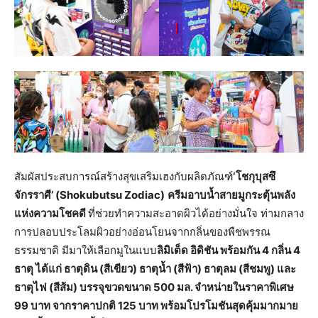
สัมผัสประสบการณ์สร้างสุขเสริมเฮงกับผลิตภัณฑ์
‘โชกุบุสซึ
จักรราศี’ (Shokubutsu Zodiac)
ครีมอาบน้ำสายมูกระตุ้นพลัง
แห่งความโชคดี
ที่ช่วยทำความสะอาดผิวได้อย่างมั่นใจ ท่ามกลาง
การปลอบประโลมผิวอย่างอ่อนโยนจากกลิ่นของพืชพรรณ
ธรรมชาติ มีมาให้เลือกมูในแบบ
ลิมิเต็ด อิดิชัน พร้อมกัน 4 กลิ่น 4
ธาตุ ได้แก่ ธาตุดิน (สีเขียว) ธาตุน้ำ (สีฟ้า) ธาตุลม (สีชมพู) และ
ธาตุไฟ (สีส้ม) บรรจุขวดขนาด 500 มล. จำหน่ายในราคาพิเศษ
99 บาท จากราคาปกติ 125 บาท พร้อมโปรโมชันสุดคุ้มมากมาย