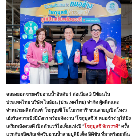
ฉลองยอดขายครีมอาบน้ำอันดับ 1 ต่อเนื่อง 3 ปีซ้อนใน
ประเทศไทย บริษัท ไลอ้อน (ประเทศไทย) จำกัด ผู้ผลิตและ
จำหน่ายผลิตภัณฑ์
‘โชกุบุสซึ โมโนกาตาริ’ ชวนสายมูเปิดโหงว
เฮ้งรับความปังปีมังกร พร้อมจัดงาน ‘โชกุบุสซึ X หมอช้าง’ มูให้ปัง
เสริมพลังดวงดี เปิดตัวแรร์ไอเท็มแห่งปี “
โชกุบุสซึ จักรราศี
” ครั้ง
แรกกับผลิตภัณฑ์ครีมอาบน้ำสายมูลิมิเต็ด อิดิชัน ที่มาพร้อมกลิ่น