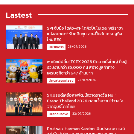
Lastest
SPI จับมือ โตคิว-สห โตคิวปั้นโมเดล “ศรีราชา
แห่งอนาคต” รับคลื่นทุนโลก-ปั้นฮับเศรษฐกิจ
ใหม่ EEC
26/07/2026
Business
พาณิชย์ปลื้ม! TCEX 2026 ปิดฉากยิ่งใหญ่ ดึงผู้
ร่วมงานกว่า 35,000 คน สร้างมูลค่าทาง
เศรษฐกิจกว่า 647 ล้านบาท
22/07/2026
Uncategorized
5 แบรนด์เครือสหพัฒน์กวาดรางวัล No. 1
Brand Thailand 2026 ตอกย้ำความไว้วางใจ
จากผู้บริโภคไทย
22/07/2026
Brand Move
Pruksa x Harman Kardon เปิดประสบการณ์