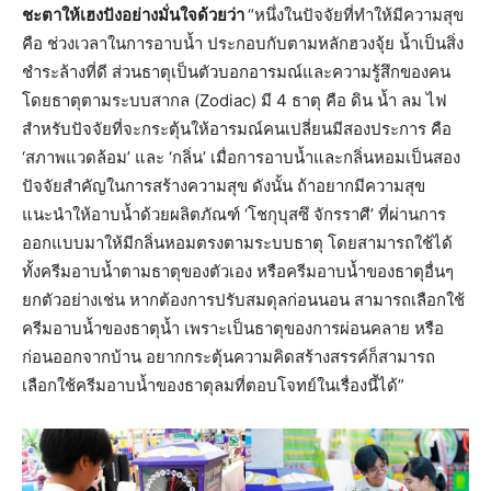
ชะตาให้เฮงปังอย่างมั่นใจด้วยว่า
“หนึ่งในปัจจัยที่ทำให้มีความสุข
คือ ช่วงเวลาในการอาบน้ำ ประกอบกับตามหลักฮวงจุ้ย น้ำเป็นสิ่ง
ชำระล้างที่ดี ส่วนธาตุเป็นตัวบอกอารมณ์และความรู้สึกของคน
โดยธาตุตามระบบสากล (Zodiac) มี 4 ธาตุ คือ ดิน น้ำ ลม ไฟ
สำหรับปัจจัยที่จะกระตุ้นให้อารมณ์คนเปลี่ยนมีสองประการ คือ
‘สภาพแวดล้อม’ และ ‘กลิ่น’ เมื่อการอาบน้ำและกลิ่นหอมเป็นสอง
ปัจจัยสำคัญในการสร้างความสุข ดังนั้น ถ้าอยากมีความสุข
แนะนำให้อาบน้ำด้วยผลิตภัณฑ์ ‘โชกุบุสซึ จักรราศี’ ที่ผ่านการ
ออกแบบมาให้มีกลิ่นหอมตรงตามระบบธาตุ โดยสามารถใช้ได้
ทั้งครีมอาบน้ำตามธาตุของตัวเอง หรือครีมอาบน้ำของธาตุอื่นๆ
ยกตัวอย่างเช่น หากต้องการปรับสมดุลก่อนนอน สามารถเลือกใช้
ครีมอาบน้ำของธาตุน้ำ เพราะเป็นธาตุของการผ่อนคลาย หรือ
ก่อนออกจากบ้าน อยากกระตุ้นความคิดสร้างสรรค์ก็สามารถ
เลือกใช้ครีมอาบน้ำของธาตุลมที่ตอบโจทย์ในเรื่องนี้ได้”