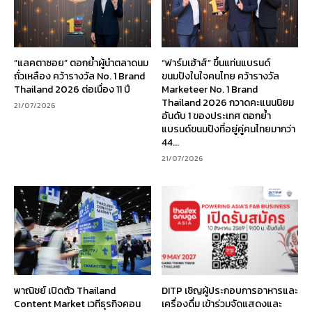
“แลคตาซอย” ตอกย้ำผู้นำตลาดนม
“ฟาร์มเฮ้าส์” ขึ้นแท่นแบรนด์
ถั่วเหลือง คว้ารางวัล No. 1 Brand
ขนมปังในใจคนไทย คว้ารางวัล
Thailand 2026 ต่อเนื่อง 11 ปี
Marketeer No. 1 Brand
Thailand 2026 กวาดคะแนนนิยม
21/07/2026
อันดับ 1 ของประเทศ ตอกย้ำ
แบรนด์ขนมปังที่อยู่คู่คนไทยมากว่า
44...
21/07/2026
พาณิชย์ เปิดตัว Thailand
DITP เชิญผู้ประกอบการอาหารและ
Content Market เวทีธุรกิจคอน
เครื่องดื่ม เข้าร่วมจัดแสดงและ