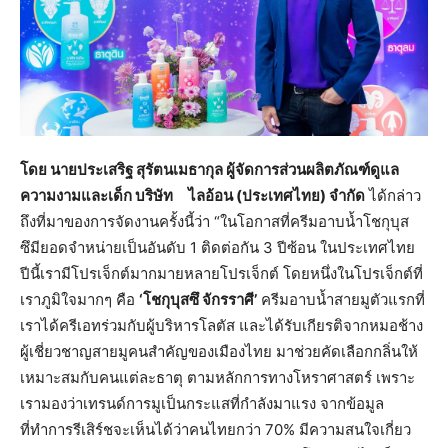
โดย นายประเสริฐ สุรัตนเมธากุล ผู้จัดการส่วนผลิตภัณฑ์ดูแล
ความงามและเด็ก บริษัท ไลอ้อน (ประเทศไทย) จำกัด
ได้กล่าว
ถึงที่มาของการจัดงานครั้งนี้ว่า “ในโอกาสที่ครีมอาบน้ำโชกุบุส
ซึมียอดจำหน่ายเป็นอันดับ 1 ติดต่อกัน 3 ปีซ้อน ในประเทศไทย
ปีนี้เรามีโปรเจ็กต์มากมายหลายโปรเจ็กต์ โดยหนึ่งในโปรเจ็กต์ที่
เราภูมิใจมากๆ คือ
‘โชกุบุสซึ จักรราศี’
ครีมอาบน้ำสายมูตัวแรกที่
เราได้ครีเอทร่วมกับผู้บริหารโลตัส และได้รับเกียรติจากหมอช้าง
ผู้เชี่ยวชาญสายมูคนสำคัญของเมืองไทย มาช่วยคัดเลือกกลิ่นให้
เหมาะสมกับคนแต่ละธาตุ ตามหลักการทางโหราศาสตร์ เพราะ
เรามองว่าเทรนด์การมูเป็นกระแสที่กำลังมาแรง จากข้อมูล
ที่ทำการรีเสิร์ชจะเห็นได้ว่าคนไทยกว่า 70% มีความสนใจเกี่ยว