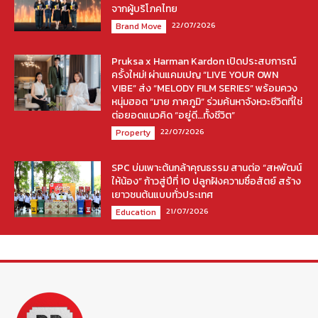
จากผู้บริโภคไทย
22/07/2026
Brand Move
Pruksa x Harman Kardon เปิดประสบการณ์
ครั้งใหม่! ผ่านแคมเปญ “LIVE YOUR OWN
VIBE” ส่ง “MELODY FILM SERIES” พร้อมควง
หนุ่มฮอต “มาย ภาคภูมิ” ร่วมค้นหาจังหวะชีวิตที่ใช่
ต่อยอดแนวคิด “อยู่ดี…ทั้งชีวิต”
22/07/2026
Property
SPC บ่มเพาะต้นกล้าคุณธรรม สานต่อ “สหพัฒน์
ให้น้อง” ก้าวสู่ปีที่ 10 ปลูกฝังความซื่อสัตย์ สร้าง
เยาวชนต้นแบบทั่วประเทศ
21/07/2026
Education