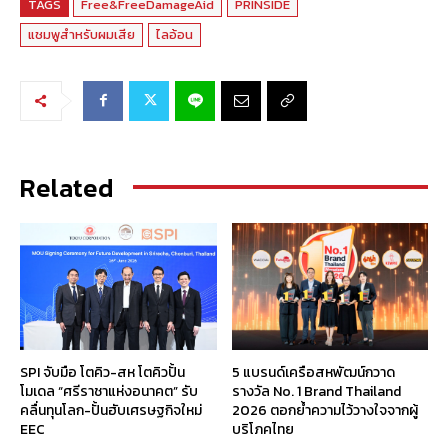
TAGS
Free&FreeDamageAid
PRINSIDE
แชมพูสำหรับผมเสีย
ไลอ้อน
Related
SPI จับมือ โตคิว-สห โตคิวปั้น
5 แบรนด์เครือสหพัฒน์กวาด
โมเดล “ศรีราชาแห่งอนาคต” รับ
รางวัล No. 1 Brand Thailand
คลื่นทุนโลก-ปั้นฮับเศรษฐกิจใหม่
2026 ตอกย้ำความไว้วางใจจากผู้
EEC
บริโภคไทย