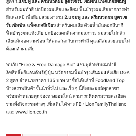
สูตร
1.แชมพู และ ครีมนวดผม สูตรเซรั่ม เข้มข้น แพ็คเกจสีชมพู
สำหรับผมทำสี ปกป้องผมเสียและสีผม ฟื้นบำรุงผมเสียจากการทำ
สีและเคมี เพื่อสีผมสวยเงางาม
2.แชมพู และ ครีมนวดผม สูตรเซ
รั่มเข้มข้น แพ็คเกจสีเขียว
สำหรับผมเสีย ด้วยน้ำมันดอกสึบากิ
ฟื้นบำรุงผมแห้งเสีย ปกป้องลดกลิ่นจากมลภาวะ ผมสวยไม่กลัว
เสียแม้เจอความร้อน ให้คุณสนุกกับการทำสี ดูแลสีสมสวยแบบไม่
ต้องกลัวผมเสีย
พบกับ “Free & Free Damage Aid” แชมพูสำหรับผมทำสี
ลิขสิทธิ์ฟรีแอนด์ฟรีญี่ปุ่น นวัตกรรมฟื้นบำรุงเส้นผมแห้งเสีย DGA
2 สูตร จำหน่ายราคา 135 บาท หาซื้อได้แล้วที่ Foodland Top
ห้างสรรพสินค้าชั้นนำทั่วไป และเร็ว ๆ นี้ที่เดอะมอล์ทุกสาขา
พร้อมจำหน่ายทุกช่องทางออนไลน์ สามารถติดตามรายละเอียด
รวมทั้งกิจกรรมต่างๆ เพิ่มเติมได้ทาง FB : LionFamilyThailand
และ www.lion.co.th