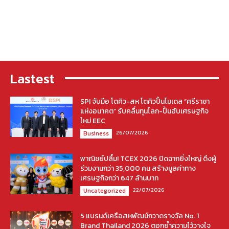
Lastest
SPI จับมือ โตคิว-สห โตคิวปั้นโมเดล “ศรีราชา
แห่งอนาคต” รับคลื่นทุนโลก-ปั้นฮับเศรษฐกิจ
ใหม่ EEC
26/07/2026
Business
พาณิชย์ปลื้ม! TCEX 2026 ปิดฉากยิ่งใหญ่ ดึงผู้
ร่วมงานกว่า 35,000 คน สร้างมูลค่าทาง
เศรษฐกิจกว่า 647 ล้านบาท
22/07/2026
Uncategorized
5 แบรนด์เครือสหพัฒน์กวาดรางวัล No. 1
Brand Thailand 2026 ตอกย้ำความไว้วางใจ