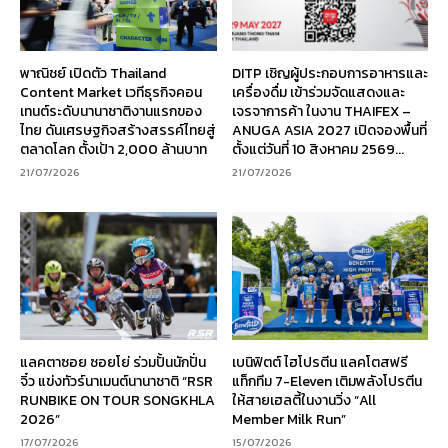
พาณิชย์ เปิดตัว Thailand
DITP เชิญผู้ประกอบการอาหารและ
Content Market เวทีธุรกิจคอน
เครื่องดื่ม เข้าร่วมจัดแสดงและ
เทนต์ระดับนานาชาติงานแรกของ
เจรจาการค้า ในงาน THAIFEX –
ไทย ดันเศรษฐกิจสร้างสรรค์ไทยสู่
ANUGA ASIA 2027 เปิดจองพื้นที่
ตลาดโลก ตั้งเป้า 2,000 ล้านบาท
ตั้งแต่วันที่ 10 สิงหาคม 2569...
21/07/2026
21/07/2026
แลคตาซอย ซอยโย่ ร่วมปั้นนักปั่น
เบนิฟิตต์ ไฮโปรตีน แลคโตสฟรี
จิ๋ว แข่งทัวร์นาเมนต์นานาชาติ “RSR
แท็กทีม 7-Eleven เติมพลังโปรตีน
RUNBIKE ON TOUR SONGKHLA
ให้สายเฮลตี้ในงานวิ่ง “All
2026”
Member Milk Run”
17/07/2026
15/07/2026