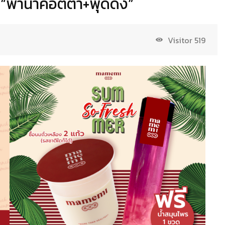
ะ “พานาคอตต้า+พุดดิ้ง”
Visitor
519