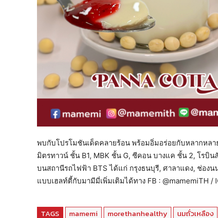
พบกับโปรโมชันเด็ดคลายร้อน พร้อมอิ่มอร่อยกับหลากหลายเม
มิตรทาวน์ ชั้น B1, MBK ชั้น G, ซีคอน บางแค ชั้น 2, โรบิ
บนสถานีรถไฟฟ้า BTS ได้แก่ กรุงธนบุรี, ศาลาแดง, ช่องนน
แบบเฮลท์ตี้กับมามีมี่เพิ่มเติมได้ทาง FB : @mamemiTH
TAGS
mamemi
morethanhealthy
นมถั่วเหลือง