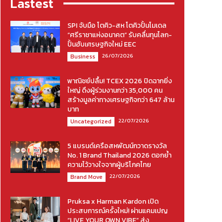
Lastest
SPI จับมือ โตคิว-สห โตคิวปั้นโมเดล
“ศรีราชาแห่งอนาคต” รับคลื่นทุนโลก-
ปั้นฮับเศรษฐกิจใหม่ EEC
26/07/2026
Business
พาณิชย์ปลื้ม! TCEX 2026 ปิดฉากยิ่ง
ใหญ่ ดึงผู้ร่วมงานกว่า 35,000 คน
สร้างมูลค่าทางเศรษฐกิจกว่า 647 ล้าน
บาท
22/07/2026
Uncategorized
5 แบรนด์เครือสหพัฒน์กวาดรางวัล
No. 1 Brand Thailand 2026 ตอกย้ำ
ความไว้วางใจจากผู้บริโภคไทย
22/07/2026
Brand Move
Pruksa x Harman Kardon เปิด
ประสบการณ์ครั้งใหม่! ผ่านแคมเปญ
“LIVE YOUR OWN VIBE” ส่ง