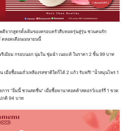
าพดีจากสูตรดั้งเดิมของครอบครัวสืบทอดรุ่นสู่รุ่น ชวนคนรัก
่ ตลอดเดือนเมษายนนี้
ศสพรีเมียม กรอบนอก นุ่มใน ชุ่มฉ่ำ เนยแท้ ในราคา 2 ชิ้น 99 บาท
ื่อซื้อนมถั่วเหลืองรสชาติใดก็ได้ 2 แก้ว รับฟรี! “น้ำสมุนไพร 1
าร “อิ่มนี้ ชวนสดชื่น” เมื่อซื้อพานาคอตต้าสตอรว์เบอร์รี่ 1 ขวด
ราคาปกติ 94 บาท