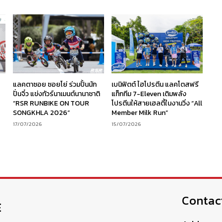
ร
แลคตาซอย ซอยโย่ ร่วมปั้นนัก
เบนิฟิตต์ ไฮโปรตีน แลคโตสฟรี
ง
ปั่นจิ๋ว แข่งทัวร์นาเมนต์นานาชาติ
แท็กทีม 7-Eleven เติมพลัง
“RSR RUNBIKE ON TOUR
โปรตีนให้สายเฮลตี้ในงานวิ่ง “All
SONGKHLA 2026”
Member Milk Run”
17/07/2026
15/07/2026
Contac
E