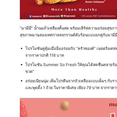
“มามีมี่” น้ำนมถั่วเหลืองคั้นสด พร้อมเสิร์ฟความอร่อยสุขภ
สุขภาพมาฉลองเทศกาลสงกรานต์ดับร้อนแบบยกคู่กับมามีมี
โปรโมชันคู่คุ้มเมื่ออิ่มอร่อยกับ “ครัวซองต์” เนยฝรั่งเ
จากราคาปกติ 118 บาท
โปรโมชัน Summer So Fresh ให้คุณได้สดชื่นคลายร้อน เม
ขวด”
อร่อยเนียนนุ่ม เติมโปรตีนจากถัวเหลืองแบบเต็มๆ กับรายก
และพุดดิ้ง 1 ถ้วย ในราคาพิเศษ เพียง 79 บาท จาก