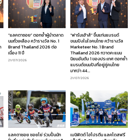
“แลคตาซอย” ตอกย้ำผู้นำตลาด
“ฟาร์มเฮ้าส์” ขึ้นแท่นแบรนด์
นมถั่วเหลือง คว้ารางวัล No. 1
ขนมปังในใจคนไทย คว้ารางวัล
ก
Brand Thailand 2026 ต่อ
Marketeer No. 1 Brand
เนื่อง 11 ปี
Thailand 2026 กวาดคะแนน
นิยมอันดับ 1 ของประเทศ ตอกย้ำ
21/07/2026
แบรนด์ขนมปังที่อยู่คู่คนไทย
มากว่า 44...
21/07/2026
ร
แลคตาซอย ซอยโย่ ร่วมปั้นนัก
เบนิฟิตต์ ไฮโปรตีน แลคโตสฟรี