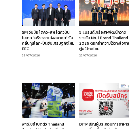
SPI จับมือ โตคิว-สห โตคิวปั้น
5 แบรนด์เครือสหพัฒน์กวาด
โมเดล “ศรีราชาแห่งอนาคต” รับ
รางวัล No. 1 Brand Thailand
คลื่นทุนโลก-ปั้นฮับเศรษฐกิจใหม่
2026 ตอกย้ำความไว้วางใจจา
EEC
ผู้บริโภคไทย
26/07/2026
22/07/2026
พาณิชย์ เปิดตัว Thailand
DITP เชิญผู้ประกอบการอาหา