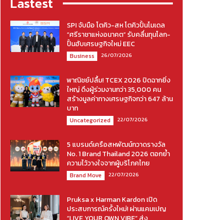
Lastest
SPI จับมือ โตคิว-สห โตคิวปั้นโมเดล
“ศรีราชาแห่งอนาคต” รับคลื่นทุนโลก-
ปั้นฮับเศรษฐกิจใหม่ EEC
26/07/2026
Business
พาณิชย์ปลื้ม! TCEX 2026 ปิดฉากยิ่ง
ใหญ่ ดึงผู้ร่วมงานกว่า 35,000 คน
สร้างมูลค่าทางเศรษฐกิจกว่า 647 ล้าน
บาท
22/07/2026
Uncategorized
5 แบรนด์เครือสหพัฒน์กวาดรางวัล
No. 1 Brand Thailand 2026 ตอกย้ำ
ความไว้วางใจจากผู้บริโภคไทย
22/07/2026
Brand Move
Pruksa x Harman Kardon เปิด
ประสบการณ์ครั้งใหม่! ผ่านแคมเปญ
“LIVE YOUR OWN VIBE” ส่ง