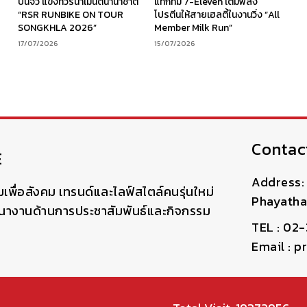
ง
ปั่นจิ๋ว แข่งทัวร์นาเมนต์นานาชาติ
แท็กทีม 7-Eleven เติมพลัง
“RSR RUNBIKE ON TOUR
โปรตีนให้สายเฮลตี้ในงานวิ่ง “All
SONGKHLA 2026”
Member Milk Run”
17/07/2026
15/07/2026
Contac
E
Address: 
มเพื่อสังคม เทรนด์และไลฟ์สไตล์คนรุ่นใหม่
Phayatha
ฒนางานด้านการประชาสัมพันธ์และกิจกรรม
TEL : 02
Email : 