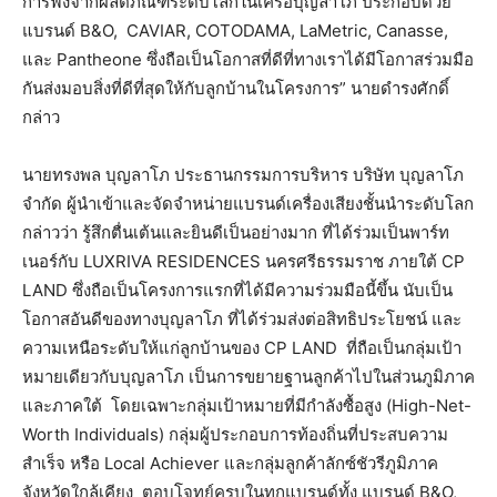
การฟังจากผลิตภัณฑ์ระดับโลกในเครือบุญลาโภ ประกอบด้วย
แบรนด์ B&O, CAVIAR, COTODAMA, LaMetric, Canasse,
และ Pantheone ซึ่งถือเป็นโอกาสที่ดีที่ทางเราได้มีโอกาสร่วมมือ
กันส่งมอบสิ่งที่ดีที่สุดให้กับลูกบ้านในโครงการ” นายดำรงศักดิ์
กล่าว
นายทรงพล บุญลาโภ ประธานกรรมการบริหาร บริษัท บุญลาโภ
จำกัด ผู้นำเข้าและจัดจำหน่ายแบรนด์เครื่องเสียงชั้นนำระดับโลก
กล่าวว่า รู้สึกตื่นเต้นและยินดีเป็นอย่างมาก ที่ได้ร่วมเป็นพาร์ท
เนอร์กับ LUXRIVA RESIDENCES นครศรีธรรมราช ภายใต้ CP
LAND ซึ่งถือเป็นโครงการแรกที่ได้มีความร่วมมือนี้ขึ้น นับเป็น
โอกาสอันดีของทางบุญลาโภ ที่ได้ร่วมส่งต่อสิทธิประโยชน์ และ
ความเหนือระดับให้แก่ลูกบ้านของ CP LAND ที่ถือเป็นกลุ่มเป้า
หมายเดียวกับบุญลาโภ เป็นการขยายฐานลูกค้าไปในส่วนภูมิภาค
และภาคใต้ โดยเฉพาะกลุ่มเป้าหมายที่มีกำลังซื้อสูง (High-Net-
Worth Individuals) กลุ่มผู้ประกอบการท้องถิ่นที่ประสบความ
สำเร็จ หรือ Local Achiever และกลุ่มลูกค้าลักซ์ชัวรีภูมิภาค
จังหวัดใกล้เคียง ตอบโจทย์ครบในทุกแบรนด์ทั้ง แบรนด์ B&O,