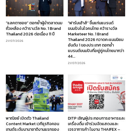
“แลคตาซอย” ตอกย้ำผู้นำตลาดนม
“ฟาร์มเฮ้าส์” ขึ้นแท่นแบรนด์
ถั่วเหลือง คว้ารางวัล No. 1 Brand
ขนมปังในใจคนไทย คว้ารางวัล
Thailand 2026 ต่อเนื่อง 11 ปี
Marketeer No. 1 Brand
Thailand 2026 กวาดคะแนนนิยม
21/07/2026
อันดับ 1 ของประเทศ ตอกย้ำ
แบรนด์ขนมปังที่อยู่คู่คนไทยมากว่า
44...
21/07/2026
พาณิชย์ เปิดตัว Thailand
DITP เชิญผู้ประกอบการอาหารและ
Content Market เวทีธุรกิจคอน
เครื่องดื่ม เข้าร่วมจัดแสดงและ
เทนต์ระดับนานาชาติงานแรกของ
เจรจาการค้า ในงาน THAIFEX –