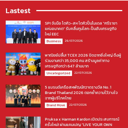
Lastest
SPI จับมือ โตคิว-สห โตคิวปั้นโมเดล “ศรีราชา
แห่งอนาคต” รับคลื่นทุนโลก-ปั้นฮับเศรษฐกิจ
ใหม่ EEC
26/07/2026
Business
พาณิชย์ปลื้ม! TCEX 2026 ปิดฉากยิ่งใหญ่ ดึงผู้
ร่วมงานกว่า 35,000 คน สร้างมูลค่าทาง
เศรษฐกิจกว่า 647 ล้านบาท
22/07/2026
Uncategorized
5 แบรนด์เครือสหพัฒน์กวาดรางวัล No. 1
Brand Thailand 2026 ตอกย้ำความไว้วางใจ
จากผู้บริโภคไทย
22/07/2026
Brand Move
Pruksa x Harman Kardon เปิดประสบการณ์
ครั้งใหม่! ผ่านแคมเปญ “LIVE YOUR OWN