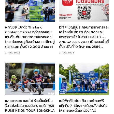
พาณิชย์ เปิดตัว Thailand
DITP เชิญผู้ประกอบการอาหารและ
Content Market เวทีธุรกิจคอน
เครื่องดื่ม เข้าร่วมจัดแสดงและ
เทนต์ระดับนานาชาติงานแรกของ
เจรจาการค้า ในงาน THAIFEX –
ไทย ดันเศรษฐกิจสร้างสรรค์ไทยสู่
ANUGA ASIA 2027 เปิดจองพื้นที่
ตลาดโลก ตั้งเป้า 2,000 ล้านบาท
ตั้งแต่วันที่ 10 สิงหาคม 2569...
21/07/2026
21/07/2026
แลคตาซอย ซอยโย่ ร่วมปั้นนักปั่น
เบนิฟิตต์ ไฮโปรตีน แลคโตสฟรี
จิ๋ว แข่งทัวร์นาเมนต์นานาชาติ “RSR
แท็กทีม 7-Eleven เติมพลังโปรตีน
RUNBIKE ON TOUR SONGKHLA
ให้สายเฮลตี้ในงานวิ่ง “All