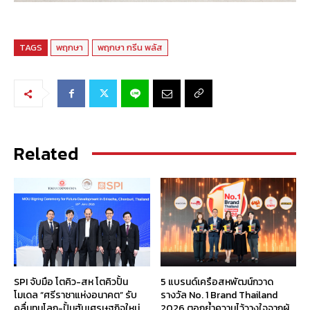
TAGS
พฤกษา
พฤกษา กรีน พลัส
Related
SPI จับมือ โตคิว-สห โตคิวปั้น
5 แบรนด์เครือสหพัฒน์กวาด
โมเดล “ศรีราชาแห่งอนาคต” รับ
รางวัล No. 1 Brand Thailand
คลื่นทุนโลก-ปั้นฮับเศรษฐกิจใหม่
2026 ตอกย้ำความไว้วางใจจากผู้