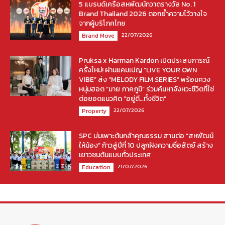
5 แบรนด์เครือสหพัฒน์กวาดรางวัล No. 1
Brand Thailand 2026 ตอกย้ำความไว้วางใจ
จากผู้บริโภคไทย
22/07/2026
Brand Move
Pruksa x Harman Kardon เปิดประสบการณ์
ครั้งใหม่! ผ่านแคมเปญ “LIVE YOUR OWN
VIBE” ส่ง “MELODY FILM SERIES” พร้อมควง
หนุ่มฮอต “มาย ภาคภูมิ” ร่วมค้นหาจังหวะชีวิตที่ใช่
ต่อยอดแนวคิด “อยู่ดี…ทั้งชีวิต”
22/07/2026
Property
SPC บ่มเพาะต้นกล้าคุณธรรม สานต่อ “สหพัฒน์
ให้น้อง” ก้าวสู่ปีที่ 10 ปลูกฝังความซื่อสัตย์ สร้าง
เยาวชนต้นแบบทั่วประเทศ
21/07/2026
Education