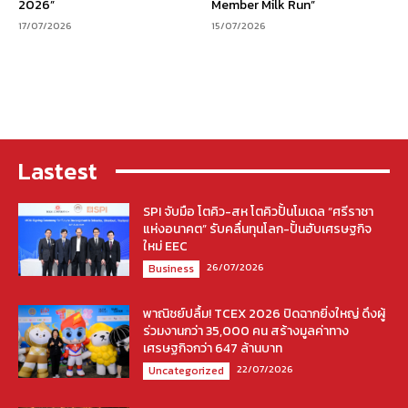
2026”
Member Milk Run”
17/07/2026
15/07/2026
Lastest
SPI จับมือ โตคิว-สห โตคิวปั้นโมเดล “ศรีราชา
แห่งอนาคต” รับคลื่นทุนโลก-ปั้นฮับเศรษฐกิจ
ใหม่ EEC
26/07/2026
Business
พาณิชย์ปลื้ม! TCEX 2026 ปิดฉากยิ่งใหญ่ ดึงผู้
ร่วมงานกว่า 35,000 คน สร้างมูลค่าทาง
เศรษฐกิจกว่า 647 ล้านบาท
22/07/2026
Uncategorized