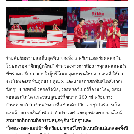
ร่วมสัมผัสความสดชื่นสุดฟิน ของทั้ง 3 พรีเซนเตอร์สุดหล่อ ใน
โฆษณาชุด
“มิกกุมู้ดใหม่”
ผ่านช่องทางการสื่อสารทุกแพลตฟอร์ม
ที่พร้อมเตรียมมาเอาใจผู้บริโภคกลุ่มคนรุ่นใหม่สายเฮลตี้ ให้มา
ระเบิดพลังสดชื่นดูดีแบบคูณ 3 และมาอร่อยสดชื่นสไตล์เรากับ
‘มิกกุ’ 4 รสชาติ รสออริจินัล, รสสตรอว์เบอร์รี่อามาโอะ, รสเม
ล่อนฮอกไกโด และรสบลูเบอร์รี่ ขนาด 300 ml พร้อมวาง
จำหน่ายแล้วในร้านสะดวกซื้อ ร้านค้าปลีก-ส่ง ซูเปอร์มาร์เก็ต
และห้างสรรพสินค้าชั้นนำทั่วประเทศ และทุกช่องทางออนไลน์
สามารถติดตามกิจกรรมสนุกๆ กับ “มิกกุ” และ
“โคตะ-เอส-แยปป์” ที่เตรียมมาเซอร์ไพรส์แบบอัดแน่นตลอดทั้งปี