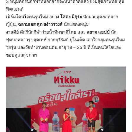
3 หนุ่มดีกรีนักกีฬาที่นอกจากจะหน้าตาดีแล้ว ยังมีสุขภาพที่ดี หุ่น
ฟิตแอนด์
เฟิร์มโดนใจคนรุ่นใหม่ อย่าง
โคตะ มิอุระ
นักมวยสุดฮอทจาก
ญี่ปุ่น,
ฉลามเอส ศุภ สง่าวรวงศ์
นักแสดงหนุ่ม
งานดีย์ ดีกรีนักกีฬาว่ายน้ำทีมชาติไทย และ
สยาม แยปป์
นัก
ฟุตบอลดาวรุ่ง สุดเท่ห์ จากบุรีรัมย์ ยูไนเต็ด เอาใจกลุ่มคนรุ่นใหม่
วัยรุ่น และวัยทำงานตอนต้น อายุ 18 – 25 ปี ที่เป็นคนใส่ใจและ
ชอบดูแลสุขภาพ