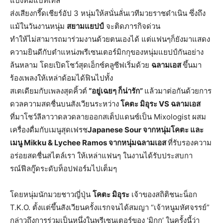
แบ่งทีมแบทเทิล
ส่งเสียงกรี๊ดเชียร์อัป 3 หนุ่มให้สนั่นลั่นเวทีมวยราชดำเนิน ซึ่งถึง
แม้ในวันงานหนุ่ม
สยามแยปป์
จะติดภารกิจด่วน
ทำให้ไม่สามารถมาร่วมงานด้วยตนเองได้ แต่แฟนๆก็ยังมาแสดง
ความยินดีกับตำแหน่งพรีเซนเตอร์มิกกุของหนุ่มแยปป์กันอย่าง
ล้นหลาม โดยเปิดโชว์สุดเอ็กซ์คลูซีฟเริ่มด้วย
ฉลามเอส
ขึ้นมา
ร้องเพลงให้เหล่าด้อมได้ฟินไปทั้ง
สเตเดียมกับเพลงสุดคิ้วต์
“อยู่เฉยๆ ก็น่ารัก”
แล้วมาต่อกันด้วยการ
ดวลความสดชื่นบนสังเวียนระหว่าง
โคตะ มิอุระ
VS ฉลามเอส
ที่มาโชว์ลีลาวาดลวดลายออกสเต็ปแดนซ์เป็น Mixologist ผสม
เครื่องดื่มกับเมนูสุดเฟรช
Japanese Sour จากหนุ่มโคตะ และ
เมนู Mikku & Lychee Ramos จากหนุ่มฉลามเอส
ที่รับรองความ
อร่อยสดชื่นสไตล์เรา ให้เหล่าแฟนๆ ในงานได้รับประสบกา
รณ์ฟีลกู๊ดระดับท็อปฟอร์มไปเต็มๆ
โดยหนุ่มนักมวยชาวญี่ปุ่น
โคตะ มิอุระ
เจ้าของสถิติชนะน็อก
T.K.O. ตั้งแต่ขึ้นสังเวียนครั้งแรกจนได้สมญา “เจ้าหนูมหัศจรรย์”
กล่าวถึงการร่วมเป็นหนึ่งในพรีเซนเตอร์ของ ‘มิกกุ’ ในครั้งนี้ว่า