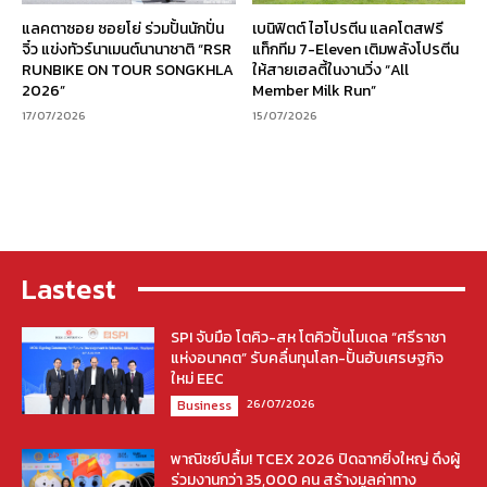
แลคตาซอย ซอยโย่ ร่วมปั้นนักปั่น
เบนิฟิตต์ ไฮโปรตีน แลคโตสฟรี
จิ๋ว แข่งทัวร์นาเมนต์นานาชาติ “RSR
แท็กทีม 7-Eleven เติมพลังโปรตีน
RUNBIKE ON TOUR SONGKHLA
ให้สายเฮลตี้ในงานวิ่ง “All
2026”
Member Milk Run”
17/07/2026
15/07/2026
Lastest
SPI จับมือ โตคิว-สห โตคิวปั้นโมเดล “ศรีราชา
แห่งอนาคต” รับคลื่นทุนโลก-ปั้นฮับเศรษฐกิจ
ใหม่ EEC
26/07/2026
Business
พาณิชย์ปลื้ม! TCEX 2026 ปิดฉากยิ่งใหญ่ ดึงผู้
ร่วมงานกว่า 35,000 คน สร้างมูลค่าทาง