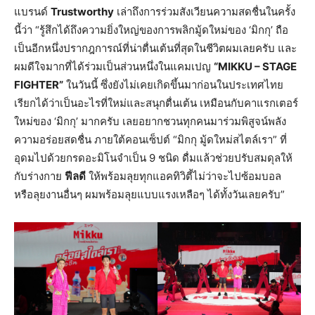
แบรนด์
Trustworthy
เล่าถึงการร่วมสังเวียนความสดชื่นในครั้ง
นี้ว่า “รู้สึกได้ถึงความยิ่งใหญ่ของการพลิกมู้ดใหม่ของ ‘มิกกุ’ ถือ
เป็นอีกหนึ่งปรากฎการณ์ที่น่าตื่นเต้นที่สุดในชีวิตผมเลยครับ และ
ผมดีใจมากที่ได้ร่วมเป็นส่วนหนึ่งในแคมเปญ
“
MIKKU – STAGE
FIGHTER”
ในวันนี้ ซึ่งยังไม่เคยเกิดขึ้นมาก่อนในประเทศไทย
เรียกได้ว่าเป็นอะไรที่ใหม่และสนุกตื่นเต้น เหมือนกับคาแรกเตอร์
ใหม่ของ ‘มิกกุ’ มากครับ เลยอยากชวนทุกคนมาร่วมพิสูจน์พลัง
ความอร่อยสดชื่น ภายใต้คอนเซ็ปต์ “มิกกุ มู้ดใหม่สไตล์เรา” ที่
อุดมไปด้วยกรดอะมิโนจำเป็น 9 ชนิด ดื่มแล้วช่วยปรับสมดุลให้
กับร่างกาย
ฟีลดี
ให้พร้อมลุยทุกแอคทิวิตี้ไม่ว่าจะไปซ้อมบอล
หรือลุยงานอื่นๆ ผมพร้อมลุยแบบแรงเหลือๆ ได้ทั้งวันเลยครับ”