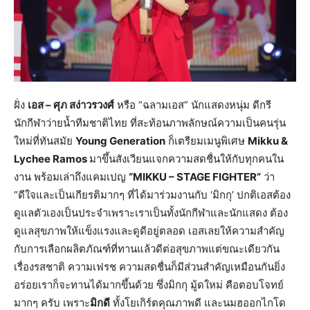
ฝั่ง
เอส
– ศุภ สง่าวรวงศ์
หรือ “ฉลามเอส” นักแสดงหนุ่ม ดีกรี
นักกีฬาว่ายน้ำทีมชาติไทย ที่สะท้อนภาพลักษณ์ความเป็นคนรุ่น
ใหม่ที่ทันสมัย
Young Generation
ก็เตรียมเมนูพิเศษ
Mikku &
Lychee Ramos
มาขึ้นสังเวียนแจกความสดชื่นให้กับทุกคนใน
งาน พร้อมเล่าถึงแคมเปญ
“
MIKKU – STAGE FIGHTER”
ว่า
“ดีใจและเป็นเกียรติมากๆ ที่ได้มาร่วมงานกับ ‘มิกกุ’ ปกติเอสต้อง
ดูแลตัวเองเป็นประจำเพราะเราเป็นทั้งนักกีฬาและนักแสดง ต้อง
ดูแลสุขภาพให้แข็งแรงและดูดีอยู่ตลอด เอสเลยให้ความสำคัญ
กับการเลือกผลิตภัณฑ์ที่ทานแล้วดีต่อสุขภาพแต่ขณะเดียวกัน
เรื่องรสชาติ ความเฟรช ความสดชื่นก็มีส่วนสำคัญเหมือนกันยิ่ง
อร่อยเราก็จะทานได้มากขึ้นด้วย ซึ่งมิกกุ มู้ดใหม่ คือตอบโจทย์
มากๆ ครับ เพราะ
มิกดี
ทั้งโยเกิร์ตคุณภาพดี และนมฮออกไกโด