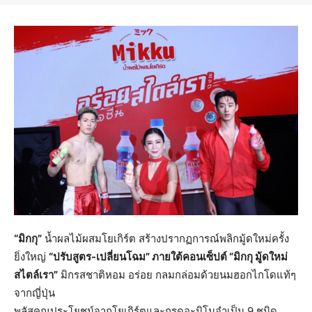
“มิกกุ”
น้ำผลไม้ผสมโยเกิร์ต สร้างปรากฏการณ์พลิกมู้ดใหม่ครั้ง
ยิ่งใหญ่
“ปรับสูตร-เปลี่ยนโฉม” ภายใต้คอนเซ็ปต์ “มิกกุ มู้ดใหม่
สไตล์เรา”
มิกรสชาติหอม อร่อย กลมกล่อมด้วยนมฮอกไกโดแท้ๆ
จากญี่ปุ่น
พลัสคุณประโยชน์จากโยเกิร์ตและกรดอะมิโนจำเป็น 9 ชนิด