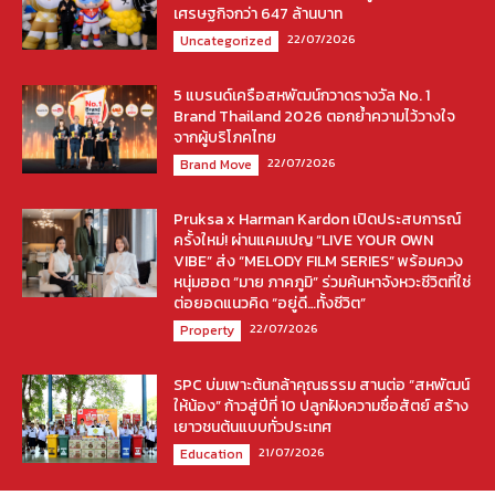
เศรษฐกิจกว่า 647 ล้านบาท
22/07/2026
Uncategorized
5 แบรนด์เครือสหพัฒน์กวาดรางวัล No. 1
Brand Thailand 2026 ตอกย้ำความไว้วางใจ
จากผู้บริโภคไทย
22/07/2026
Brand Move
Pruksa x Harman Kardon เปิดประสบการณ์
ครั้งใหม่! ผ่านแคมเปญ “LIVE YOUR OWN
VIBE” ส่ง “MELODY FILM SERIES” พร้อมควง
หนุ่มฮอต “มาย ภาคภูมิ” ร่วมค้นหาจังหวะชีวิตที่ใช่
ต่อยอดแนวคิด “อยู่ดี…ทั้งชีวิต”
22/07/2026
Property
SPC บ่มเพาะต้นกล้าคุณธรรม สานต่อ “สหพัฒน์
ให้น้อง” ก้าวสู่ปีที่ 10 ปลูกฝังความซื่อสัตย์ สร้าง
เยาวชนต้นแบบทั่วประเทศ
21/07/2026
Education