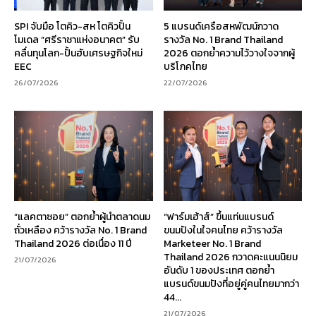
SPI จับมือ โตคิว-สห โตคิวปั้น
5 แบรนด์เครือสหพัฒน์กวาด
โมเดล “ศรีราชาแห่งอนาคต” รับ
รางวัล No. 1 Brand Thailand
คลื่นทุนโลก-ปั้นฮับเศรษฐกิจใหม่
2026 ตอกย้ำความไว้วางใจจากผู้
EEC
บริโภคไทย
26/07/2026
22/07/2026
“แลคตาซอย” ตอกย้ำผู้นำตลาดนม
“ฟาร์มเฮ้าส์” ขึ้นแท่นแบรนด์
ถั่วเหลือง คว้ารางวัล No. 1 Brand
ขนมปังในใจคนไทย คว้ารางวัล
Thailand 2026 ต่อเนื่อง 11 ปี
Marketeer No. 1 Brand
Thailand 2026 กวาดคะแนนนิยม
21/07/2026
อันดับ 1 ของประเทศ ตอกย้ำ
แบรนด์ขนมปังที่อยู่คู่คนไทยมากว่า
44...
21/07/2026