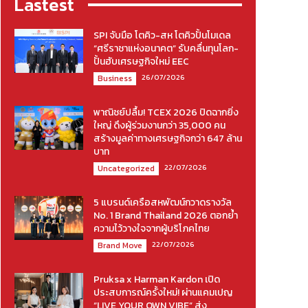
Lastest
SPI จับมือ โตคิว-สห โตคิวปั้นโมเดล
“ศรีราชาแห่งอนาคต” รับคลื่นทุนโลก-
ปั้นฮับเศรษฐกิจใหม่ EEC
26/07/2026
Business
พาณิชย์ปลื้ม! TCEX 2026 ปิดฉากยิ่ง
ใหญ่ ดึงผู้ร่วมงานกว่า 35,000 คน
สร้างมูลค่าทางเศรษฐกิจกว่า 647 ล้าน
บาท
22/07/2026
Uncategorized
5 แบรนด์เครือสหพัฒน์กวาดรางวัล
No. 1 Brand Thailand 2026 ตอกย้ำ
ความไว้วางใจจากผู้บริโภคไทย
22/07/2026
Brand Move
Pruksa x Harman Kardon เปิด
ประสบการณ์ครั้งใหม่! ผ่านแคมเปญ
“LIVE YOUR OWN VIBE” ส่ง