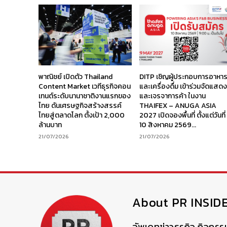
พาณิชย์ เปิดตัว Thailand
DITP เชิญผู้ประกอบการอาหา
Content Market เวทีธุรกิจคอน
และเครื่องดื่ม เข้าร่วมจัดแสด
เทนต์ระดับนานาชาติงานแรกของ
และเจรจาการค้า ในงาน
ไทย ดันเศรษฐกิจสร้างสรรค์
THAIFEX – ANUGA ASIA
ไทยสู่ตลาดโลก ตั้งเป้า 2,000
2027 เปิดจองพื้นที่ ตั้งแต่วันที่
ล้านบาท
10 สิงหาคม 2569...
21/07/2026
21/07/2026
About PR INSID
อัพเดทข่าวธุรกิจ กิจกรร