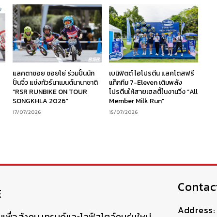
ร
แลคตาซอย ซอยโย่ ร่วมปั้นนัก
เบนิฟิตต์ ไฮโปรตีน แลคโตสฟรี
ง
ปั่นจิ๋ว แข่งทัวร์นาเมนต์นานาชาติ
แท็กทีม 7-Eleven เติมพลัง
“RSR RUNBIKE ON TOUR
โปรตีนให้สายเฮลตี้ในงานวิ่ง “All
SONGKHLA 2026”
Member Milk Run”
17/07/2026
15/07/2026
Contac
E
Address: 
มเพื่อสังคม เทรนด์และไลฟ์สไตล์คนรุ่นใหม่