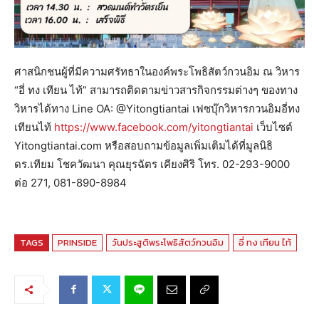
ศาสนิกชนผู้ที่มีความศรัทธาในองค์พระโพธิสัตว์กวนอิม ณ วิหาร
“อี่ ทง เทียน ไท้” สามารถติดตามข่าวสารกิจกรรมต่างๆ ของทาง
วิหารได้ทาง Line OA: @Yitongtiantai เฟซบุ๊กวิหารกวนอิมอี่ทง
เทียนไท้
https://www.facebook.com/yitongtiantai
เว็บไซต์
Yitongtiantai.com หรือสอบถามข้อมูลเพิ่มเติมได้ที่มูลนิธิ
ดร.เทียม โชควัฒนา คุณยุรฉัตร เคียงศิริ โทร. 02-293-9000
ต่อ 271, 081-890-8984
TAGS
PRINSIDE
วันประสูติพระโพธิสัตว์กวนอิม
อี่ ทง เทียน ไท้