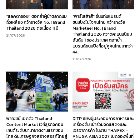
“แลคตาซอย” ตอกย้ำผู้นำตลาดนม
“ฟาร์มเฮ้าส์” ขึ้นแท่นแบรนด์
ถั่วเหลือง คว้ารางวัล No. 1 Brand
ขนมปังในใจคนไทย คว้ารางวัล
Thailand 2026 ต่อเนื่อง 11 ปี
Marketeer No. 1 Brand
Thailand 2026 กวาดคะแนนนิยม
21/07/2026
อันดับ 1 ของประเทศ ตอกย้ำ
แบรนด์ขนมปังที่อยู่คู่คนไทยมากว่า
44...
21/07/2026
พาณิชย์ เปิดตัว Thailand
DITP เชิญผู้ประกอบการอาหารและ
Content Market เวทีธุรกิจคอน
เครื่องดื่ม เข้าร่วมจัดแสดงและ
เทนต์ระดับนานาชาติงานแรกของ
เจรจาการค้า ในงาน THAIFEX –
ไทย ดันเศรษฐกิจสร้างสรรค์ไทยสู่
ANUGA ASIA 2027 เปิดจองพื้นที่