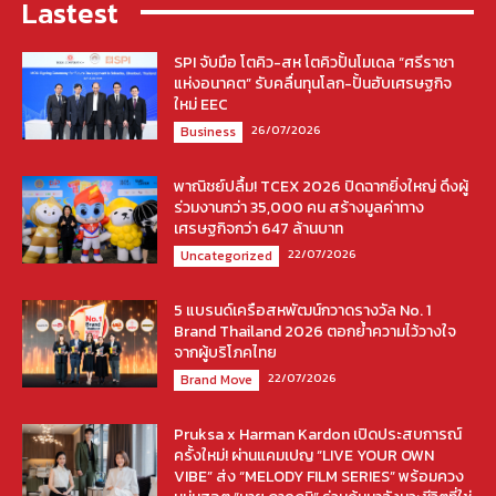
Lastest
SPI จับมือ โตคิว-สห โตคิวปั้นโมเดล “ศรีราชา
แห่งอนาคต” รับคลื่นทุนโลก-ปั้นฮับเศรษฐกิจ
ใหม่ EEC
26/07/2026
Business
พาณิชย์ปลื้ม! TCEX 2026 ปิดฉากยิ่งใหญ่ ดึงผู้
ร่วมงานกว่า 35,000 คน สร้างมูลค่าทาง
เศรษฐกิจกว่า 647 ล้านบาท
22/07/2026
Uncategorized
5 แบรนด์เครือสหพัฒน์กวาดรางวัล No. 1
Brand Thailand 2026 ตอกย้ำความไว้วางใจ
จากผู้บริโภคไทย
22/07/2026
Brand Move
Pruksa x Harman Kardon เปิดประสบการณ์
ครั้งใหม่! ผ่านแคมเปญ “LIVE YOUR OWN
VIBE” ส่ง “MELODY FILM SERIES” พร้อมควง