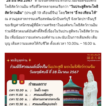
“28 มีนาคม 2567”
ตามจันทรคติจีน ตรงกับวันแซยิดของพระ
โพธิสัตว์กวนอิม หรือที่ใครหลายคนเรียกว่า
“วันประสูติพระโพธิ
สัตว์กวนอิม”
(ประสูติ 19 เดือนยี่จีน) โดย
วิหาร “อี่ ทง เทียน ไท้”
ณ สวนอุตสาหกรรมเครือสหพัฒน์กบินทร์บุรี จังหวัดปราจีนบุรี
ขอเชิญศาสนิกชนผู้ที่มีความศรัทธาในองค์พระโพธิสัตว์กวนอิม
ร่วมพิธีสวดมนต์อันศักดิ์สิทธิ์เนื่องในวันประสูติพระโพธิสัตว์กวน
อิม เพื่อน้อมถวายแด่พระองค์ท่าน และนับเป็นการเติมพลัง เติม
บุญ เติมความมงคลให้กับชีวิต ตั้งแต่เวลา 10.00น. – 16.00 น.