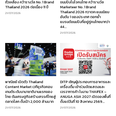
ถั่วเหลือง คว้ารางวัล No. 1 Brand
ขนมปังในใจคนไทย คว้ารางวัล
Thailand 2026 ต่อเนื่อง 11 ปี
Marketeer No. 1 Brand
Thailand 2026 กวาดคะแนนนิยม
21/07/2026
อันดับ 1 ของประเทศ ตอกย้ำ
แบรนด์ขนมปังที่อยู่คู่คนไทยมากว่า
44...
21/07/2026
พาณิชย์ เปิดตัว Thailand
DITP เชิญผู้ประกอบการอาหารและ
Content Market เวทีธุรกิจคอน
เครื่องดื่ม เข้าร่วมจัดแสดงและ
เทนต์ระดับนานาชาติงานแรกของ
เจรจาการค้า ในงาน THAIFEX –
ไทย ดันเศรษฐกิจสร้างสรรค์ไทยสู่
ANUGA ASIA 2027 เปิดจองพื้นที่
ตลาดโลก ตั้งเป้า 2,000 ล้านบาท
ตั้งแต่วันที่ 10 สิงหาคม 2569...
21/07/2026
21/07/2026