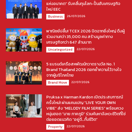
แห่งอนาคต” รับคลื่นทุนโลก-ปั้นฮับเศรษฐกิจ
ใหม่ EEC
26/07/2026
Business
พาณิชย์ปลื้ม! TCEX 2026 ปิดฉากยิ่งใหญ่ ดึงผู้
ร่วมงานกว่า 35,000 คน สร้างมูลค่าทาง
เศรษฐกิจกว่า 647 ล้านบาท
22/07/2026
Uncategorized
5 แบรนด์เครือสหพัฒน์กวาดรางวัล No. 1
Brand Thailand 2026 ตอกย้ำความไว้วางใจ
จากผู้บริโภคไทย
22/07/2026
Brand Move
Pruksa x Harman Kardon เปิดประสบการณ์
ครั้งใหม่! ผ่านแคมเปญ “LIVE YOUR OWN
VIBE” ส่ง “MELODY FILM SERIES” พร้อมควง
หนุ่มฮอต “มาย ภาคภูมิ” ร่วมค้นหาจังหวะชีวิตที่ใช่
ต่อยอดแนวคิด “อยู่ดี…ทั้งชีวิต”
22/07/2026
Property