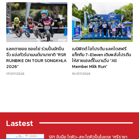
แลคตาซอย ซอยโย่ ร่วมปั้นนักปั่น
เบนิฟิตต์ ไฮโปรตีน แลคโตสฟรี
จิ๋ว แข่งทัวร์นาเมนต์นานาชาติ “RSR
แท็กทีม 7-Eleven เติมพลังโปรตีน
RUNBIKE ON TOUR SONGKHLA
ให้สายเฮลตี้ในงานวิ่ง “All
2026”
Member Milk Run”
17/07/2026
15/07/2026
Lastest
SPI จับมือ โตคิว-สห โตคิวปั้นโมเดล “ศรีราชา