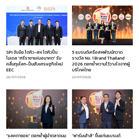
SPI จับมือ โตคิว-สห โตคิวปั้น
5 แบรนด์เครือสหพัฒน์กวาด
โมเดล “ศรีราชาแห่งอนาคต” รับ
รางวัล No. 1 Brand Thailand
คลื่นทุนโลก-ปั้นฮับเศรษฐกิจใหม่
2026 ตอกย้ำความไว้วางใจจากผู้
EEC
บริโภคไทย
26/07/2026
22/07/2026
“แลคตาซอย” ตอกย้ำผู้นำตลาดนม
“ฟาร์มเฮ้าส์” ขึ้นแท่นแบรนด์