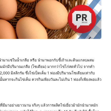
่ในน้ำเกลือ หรือ นำมาพอกกับขี้เถ้าและดินแกลบผสม
่เค็มมักมีปริมาณเกลือ (โซเดียม) มากกว่าไข่ไก่สดทั่วไป จากคำ
00 มิลลิกรัม ซึ่งไข่เป็ดเค็ม 1 ฟองมีปริมาณโซเดียมเท่ากับ
งนั้นหากจะกินไข่เค็ม ควรกินเพียงวันละไม่เกิน 1 ฟองก็เพียงพอแล้ว
มีมาอย่างยาวนาน จริงๆ แล้วการผลิตไข่เยี่ยวม้ามักนำมาหมัก