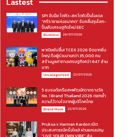
Lastest
SPI จับมือ โตคิว-สห โตคิวปั้นโมเดล
“ศรีราชาแห่งอนาคต” รับคลื่นทุนโลก-
ปั้นฮับเศรษฐกิจใหม่ EEC
26/07/2026
Business
พาณิชย์ปลื้ม! TCEX 2026 ปิดฉากยิ่ง
ใหญ่ ดึงผู้ร่วมงานกว่า 35,000 คน
สร้างมูลค่าทางเศรษฐกิจกว่า 647 ล้าน
บาท
22/07/2026
Uncategorized
5 แบรนด์เครือสหพัฒน์กวาดรางวัล
No. 1 Brand Thailand 2026 ตอกย้ำ
ความไว้วางใจจากผู้บริโภคไทย
22/07/2026
Brand Move
Pruksa x Harman Kardon เปิด
ประสบการณ์ครั้งใหม่! ผ่านแคมเปญ
“LIVE YOUR OWN VIBE” ส่ง