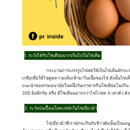
1. ระวังได้รับโซเดียมมากเกินไปในไข่เค็ม
กระบวนการแปรรูปไข่สดให้เป็นไข่เค็มมักจะนำมาแช
เกลือเพื่อให้ไข่ดูดความเค็มเข้ามาในเนื้อของไข่ ดังนั้นไข
แนะนำของกรมอนามัยในหนึ่งวันเราควรกินโซเดียมไม่เกิน 2,0
305 มิลลิกรัม หรือ มีโซเดียมมากกว่าไข่ไก่สด 4 เท่าตัว ดั
2. ระวังปนเปื้อนโลหะหนักในไข่เยี่ยวม้า
ไข่เยี่ยวม้าที่เรามักจะกินกับข้าวต้มนั้นเป็นเมนูที่