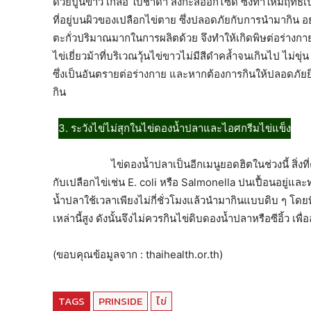
ด้วยปูนขาว เกลือ ใบชาดำ สังกะสีออกไซด์ ซึ่งทำให้มีฤทธิ์
ที่อยู่บนผิวของเปลือกไข่ตาย ซึ่งปลอดภัยกับการนำมากิน อย
ตะกั่วปริมาณมากในการผลิตด้วย จึงทำให้เกิดพิษต่อร่างกายได
ไข่เยี่ยวม้าที่บริเวณวุ้นไข่ขาวไม่มีสีดำคล้ำจนเกินไป ไม่ขุ่
ซึ่งเป็นอันตรายต่อร่างกาย และหากต้องการกินให้ปลอดภัย
กิน
3. ระวังไข่ไม่สุกในไข่ดองน้ำปลาและไอศกรีมไข่แข็ง
ไข่ดองน้ำปลาเป็นอีกเมนูยอดฮิตในช่วงนี้ สิ่งที่ควร
กับเปลือกไข่เช่น E. coli หรือ Salmonella ปนเปื้อนอยู่และ
น้ำปลาใช้เวลาเพียงไม่กี่ชั่วโมงแล้วนำมากินแบบดิบ ๆ โดยท
เหล่านี้สูง ดังนั้นจึงไม่ควรกินไข่ดิบดองน้ำปลาหรือซีอิ้ว เ
(ขอบคุณข้อมูลจาก : thaihealth.or.th)
TAGS
PRINSIDE
ไข่