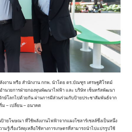
งงาน หรือ สำนักงาน กกพ. นำโดย ดร.บัณฑูร เศรษฐศิโรตม์
ู้อำนวยการฝ่ายกองทุนพัฒนาไฟฟ้า และ บริษัท เซ็นทรัลพัฒนา
 รักษ์โลกไปด้วยกัน ผ่านการมีส่วนร่วมกับป้ายประชาสัมพันธ์จาก
ิ่ม – เปลี่ยน – อนาคต
ป้ายโฆษณา ที่ใช้พลังงานไฟฟ้าจากแผงโซลาร์เซลล์ซึ่งเป็นหนึ่ง
วามรู้เรื่องวัสดุเหลือใช้ทางการเกษตรที่สามารถนำไปแปรรูปใช้