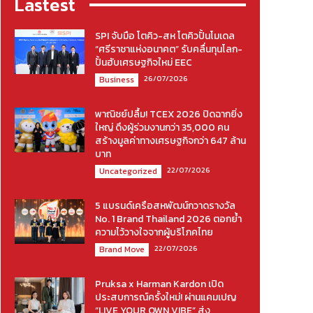
Lastest
SPI จับมือ โตคิว-สห โตคิวปั้นโมเดล
“ศรีราชาแห่งอนาคต” รับคลื่นทุนโลก-
ปั้นฮับเศรษฐกิจใหม่ EEC
26/07/2026
Business
พาณิชย์ปลื้ม! TCEX 2026 ปิดฉากยิ่ง
ใหญ่ ดึงผู้ร่วมงานกว่า 35,000 คน
สร้างมูลค่าทางเศรษฐกิจกว่า 647 ล้าน
บาท
22/07/2026
Uncategorized
5 แบรนด์เครือสหพัฒน์กวาดรางวัล
No. 1 Brand Thailand 2026 ตอกย้ำ
ความไว้วางใจจากผู้บริโภคไทย
22/07/2026
Brand Move
Pruksa x Harman Kardon เปิด
ประสบการณ์ครั้งใหม่! ผ่านแคมเปญ
“LIVE YOUR OWN VIBE” ส่ง