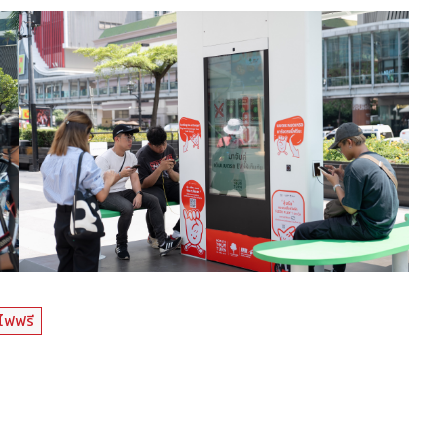
จไฟฟรี