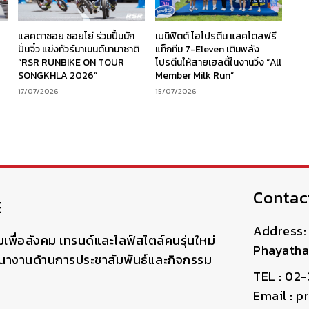
ร
แลคตาซอย ซอยโย่ ร่วมปั้นนัก
เบนิฟิตต์ ไฮโปรตีน แลคโตสฟรี
ง
ปั่นจิ๋ว แข่งทัวร์นาเมนต์นานาชาติ
แท็กทีม 7-Eleven เติมพลัง
“RSR RUNBIKE ON TOUR
โปรตีนให้สายเฮลตี้ในงานวิ่ง “All
SONGKHLA 2026”
Member Milk Run”
17/07/2026
15/07/2026
Contac
E
Address: 
มเพื่อสังคม เทรนด์และไลฟ์สไตล์คนรุ่นใหม่
Phayatha
ฒนางานด้านการประชาสัมพันธ์และกิจกรรม
TEL : 02
Email : 