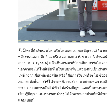
ทั้งนี้ใครที่กำลังหมดไฟ หรือไฟหมด เราขอเชิญชวนให้พวก
พลังงานแสงอาทิตย์ ณ บริเวณลานสแควร์ A และ B ด้านหน้า
(สาย USB-Type A) แล้วเดินตรงมาที่ป้ายเสียบชาร์จไฟจากพลั
นอกจากจะได้ไฟสีเขียวไปใช้แบบฟรีๆ แล้ว ยังนับเป็นส่ว
ไฟฟ้าจากเชื้อเพลิงฟอสซิล หรือก็คือการใช้ไฟทั่วๆ ไป ซึ่
สะอาด ดังนั้นการใช้ไฟจากพลังงานสะอาด อย่างเช่นการผลิ
จากกระบวนการผลิตไฟฟ้า ไม่สร้างปัญหาและเป็นทางรอดหน
เรียนรู้ปัญหาและทางรอดต่างๆ ได้อีกมากมายผ่านสื่อที่น
แคมเปญนี้