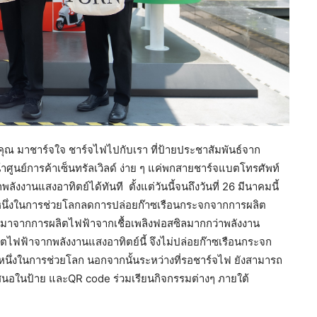
คุณ มาชาร์จใจ ชาร์จไฟไปกับเรา ที่ป้ายประชาสัมพันธ์จาก
ศูนย์การค้าเซ็นทรัลเวิลด์ ง่าย ๆ แค่พกสายชาร์จแบตโทรศัพท์
งงานแสงอาทิตย์ได้ทันที ตั้งแต่วันนี้จนถึงวันที่ 26 มีนาคมนี้
นหนึ่งในการช่วยโลกลดการปล่อยก๊าซเรือนกระจกจากการผลิต
งยังมาจากการผลิตไฟฟ้าจากเชื้อเพลิงฟอสซิลมากกว่าพลังงาน
ตไฟฟ้าจากพลังงานแสงอาทิตย์นี้ จึงไม่ปล่อยก๊าซเรือนกระจก
ึ่งในการช่วยโลก นอกจากนั้นระหว่างที่รอชาร์จไฟ ยังสามารถ
ำเสนอในป้าย และQR code ร่วมเรียนกิจกรรมต่างๆ ภายใต้